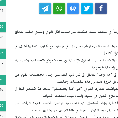
26
14
26
 رائداً في المنطقة حيث تمكنت من صياغة إطار قانوني وحقوقي صلب يتجاوز
08
نسية للنساء الديمقراطيات، يلتقي في جوهره مع تجارب نضالية أخرى في
26
أة (
YPJ
).
واة التامة وتثبيت الحقوق الإنسانية في وجه العوائق الاجتماعية والسياسية،
07
 والحماية الوجودية.
ترك في "هم واحد" يتمثل في كسر قيود التهميش وبناء مجتمعات تقوم على
26
، بل ضرورة لاستمرار هذه المكتسبات وحمايتها.
راطيات شعارها التاريخي "نحن نحيا بتضامنكم"، يمتد هذا الصدى ليتلاقى
46
 انتزاع الحقوق هي معركة واحدة مهما اختلفت الجغرافيا.
حقوقية
رجاء الدهماني
رئيسة الجمعية التونسية للنساء الديمقراطيات، على
26
لت إلى مرحلة فرض الوجود في كافة الميادين المهنية دون استثناء.
52