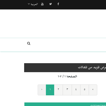
العربية
رض المزيد من المقالات
الصفحة ١ / ١٠٧
‹
١
٢
٣
٤
٥
›