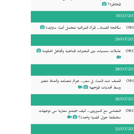
المخاطرة؟
31/07/20
08:
مكافحة الفساد... المرأة العراقية تتحمل أعباء متزايدة
29/07/20
08:
عاملات منسيات بين التغيرات المناخية وتجاهل الحكومة
28/07/20
08:
العنف ضد النساء في مصر... جرائم تتصاعد وأنماط تتغير
وسط تحديات المواجهة
26/07/20
08:
التضامن مع السوريين... كيف اجتمع مغاربة من توجهات
مختلفة حول قضية واحدة؟
25/07/20