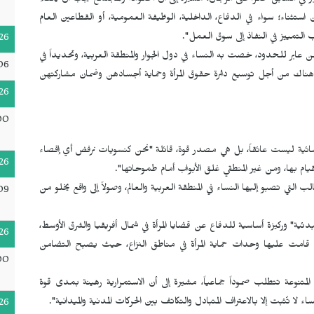
 في السابق حكراً على الرجال، مشيرة إلى أن الحكومة والمجتمع يجب أن يكفلا
ستثناء؛ سواء في الدفاع، الداخلية، الوظيفة العمومية، أو القطاعين العام
 التمييز في النفاذ إلى سوق العمل".
26
ابر للحدود، خصت به النساء في دول الجوار والمنطقة العربية، وتحديداً في
06
ناك من أجل توسيع دائرة حقوق المرأة وحماية أجسادهن وضمان مشاركتهن
26
00
ائية ليست عائقاً، بل هي مصدر قوة، قائلة "نحن كنسويات نرفض أي إقصاء
26
لقيام بها، ومن غير المنطقي غلق الأبواب أمام طموحاتها".
تي تصبو إليها النساء في المنطقة العربية والعالم، وصولاً إلى واقع يخلو من
09
" وركيزة أساسية للدفاع عن قضايا المرأة في شمال أفريقيا والشرق الأوسط،
26
ي قامت عليها وحدات حماية المرأة في مناطق النزاع، حيث يصبح التضامن
00
لمتنوعة تتطلب صموداً جماعياً، مشيرة إلى أن الاستمرارية رهينة بمدى قوة
ء لا تُثبت إلا بالاعتراف المتبادل والتكاتف بين الحركات المدنية والميدانية".
26