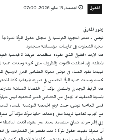
الحقوق
الجمعـة, 15 مايو 2026, 07:00
زهور المشرقي
تونس ـ
تعتبر التجربة التونسية في مجال حقوق المرأة نموذجاً
مجرد الشعارات إلى ممارسات مؤسساتية متجذرة.
هذا الإرث الحقوقي الذي تقوده منظمات عريقة كالجمعية التو
المنطقة، وإن اختلفت الأدوات والظروف مثل تجربة وحدات حماية المر
فبينما تقود النساء في تونس معركة التضامن المدني لترسيخ المسا
تجسد وحدات حماية المرأة التضامن في صورته الميدانية كأداة للتحرر
هذا الرابط الوجداني والنضالي يؤكد أن القضايا النسائية تش
المساواة الفعلية، مما يجعل من التضامن العابر للحدود ليس خياراً
فمن العاصمة تونس، حيث ترفع الجمعية التونسية للنساء الديمق
مع تجارب كفاحية فريدة مثل وحدات حماية المرأة، مؤكداً أن معركة
وفي إطار حراك نسائي متصاعد يمتد عبر عقود، أكدت الناشطة ال
أن معركة تثبيت حقوق المرأة لم تعد تقتصر على الشعارات، بل انتق