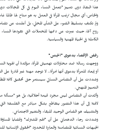
وأوضحت أن النساء اليوم يقتحمن كافة المجالات التي كانت تُعتبر
هذا النفاذ دون تمييز "تعمل النساء اليوم في كل المجالات دون ا
والخاص، أي مجال ترغب المرأة في العمل به هو متاح لها طالما غاب
ولم تكتفِ بتسليط الضوء على الشأن المحلي، بل أعلنت عن تضامن ع
روج آفا، حيث عبرت عن دعمها للحملات التي تقودها النساء ه
الكاملة في الحياة المهنية والسياسية.
رفض الإقصاء بدعوى "الجنس"
ووجهت رسالة ضد محاولات تهميش المرأة، مؤكدة أن الهوية النس
أو إبعاد للمرأة بدعوى أنها امرأة.. لا توجد مهنة غير قادرة على ا
وشددت على أن التضامن النسائي سيستمر حتى تحقيق كافة المطالب ال
التمييز المنهجي.
وأكدت أن التضامن ليس مجرد قيمة أخلاقية، بل هو "مسألة مبدئية
لافتة إلى أن هذا التصور يتقاطع بشكل مباشر مع الفلسفة الت
والتشبيك هو الضامن الوحيد للبقاء والتغيير الاجتماعي.
وشددت رجاء الدهماني على أن "الهم المشترك" وقضايا المساواة ا
الجبهات النسائية المتضامنة والعابرة للحدود "الحقوق الإنسانية للنسا