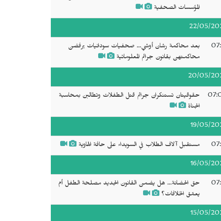
المؤسسات الصحفية
22/05/20
07:
بعد محاكمة رشان أوشي... صحفيات سودانيات يرفضن
محاكمتهن بقانون جرائم المعلوماتية
20/05/20
07:
حقوقيتان تستنكران جرائم قتل الطفلات وتطالبن بمحاسبة
الجناة
19/05/20
07:
مستقبل آلاف الطلاب في السويداء على حافة الهاوية
16/05/20
07:
حق الحضانة... هل يضمن القانون الجديد مصلحة الطفل أم
يعمّق الخلافات؟
15/05/20