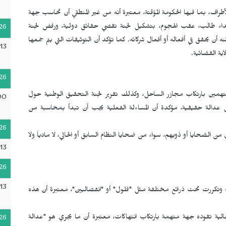
ف، بما فيها الحكومة المؤقتة، معتبرة أنه من غير المنطقي أن تحاسب جهة
داء طالب، عقب الهجوم، بتشكيل لجنة تقصي حقائق دولية، ورفض لجنة
26
ه أن يحقق في أفعاله أو أفعال شركائه. كما تؤكد أن التوثيقات التي يتم جمعها
13
اية القضائية.
26
متهمين بارتكاب مجازر الساحل، وكذلك تقرير لجنة التحقيق الوطنية حول
00
ل عدالة حقيقية، مؤكدة أن المساءلة الفعلية يجب أن تبدأ بمحاسبة من
26
من الضحايا أو ذويهم، سواء من ضحايا النظام السابق أو الحالي، لا مادياً ولا
13
26
13
ت وتكررت تحت ذرائع مختلفة مثل "فلول" أو "انفصاليين"، معتبرة أن هذه
الية تقوده جهة متهمة بارتكاب انتهاكات، معتبرة أن ما يجري هو "عدالة
26