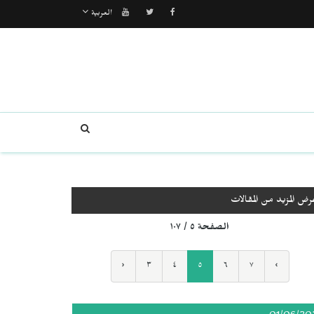
العربية
رض المزيد من المقالات
الصفحة ٥ / ١٠٧
‹
٣
٤
٥
٦
٧
›