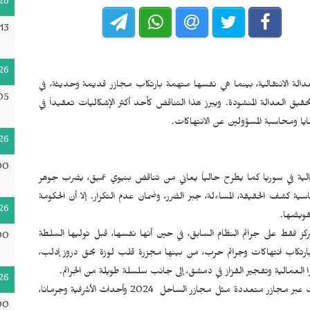
26
13
26
عدالة الانتقالية، بينما هي نفسها متهمة بارتكاب مجازر قديمة وحديثة، في
05
يق العدالة المنشودة. ويبرز هذا التناقض كأحد أكثر الإشكاليات تعقيداً في
يا ومحاسبة المسؤولين عن الانتهاكات.
26
00
الية في سوريا كما يطرح حالياً يعاني من تناقض بنيوي عميق، يضرب جوهر
اسية كشف الحقيقة، المساءلة، جبر الضرر، وضمان عدم التكرار. إلا أن الحكومة
26
تقويضها.
ركز فقط على جرائم النظام السابق، في حين أنها نفسها، قبل توليها السلطة
00
ارتكاب انتهاكات وجرائم حرب، من بينها مجزرة قلب لوزة بحق دروز إدلب،
ا العمالية وتفجير القزاز في دمشق، إلى جانب سلسلة طويلة من الجرائم.
26
وتضيف أن الانتهاكات لم تتوقف بعد توليها السلطة، بل استمرت عبر مجازر متعددة مثل مجازر الساحل 2024 وأحداث الأشرفية وجرمانا،
00