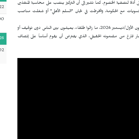
إلى أداة لتصفية الخصوم. كما تشير إلى أن التركيز ينصب على محاسبة المنفذين
22
سويات مع الحكومة، وانخرطت في لجان "السلم الأهلي" أو شغلت مناصب
00
وتضيف أن جميع المتهمين بارتكاب انتهاكات بعد الثامن من كانون الأول/ديسمبر 2024، ما زالوا طلقاء، يعيشون بين الناس دون توقيف أو
شعار فارغ من مضمونه الحقيقي، الذي يفترض أن يقوم أساساً على إنصاف
26
02