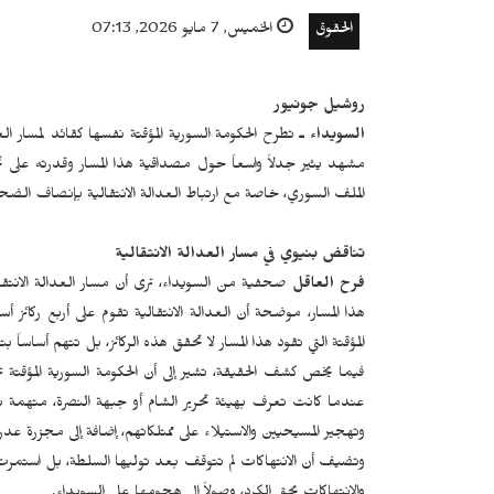
الحقوق
الخميس, 7 مايو 2026, 07:13
روشيل جونيور
السويداء ـ
تطرح الحكومة السورية المؤقتة نفسها كقائد لمسار ال
مشهد يثير جدلاً واسعاً حول مصداقية هذا المسار وقدرته على تحق
الملف السوري، خاصة مع ارتباط العدالة الانتقالية بإنصاف الضحا
تناقض بنيوي في مسار العدالة الانتقالية
فرح العاقل
صحفية من السويداء، ترى أن مسار العدالة الانتق
هذا المسار، موضحة أن العدالة الانتقالية تقوم على أربع ركائز أس
المؤقتة التي تقود هذا المسار لا تحقق هذه الركائز، بل تتهم أساساً ب
فيما يخص كشف الحقيقة، تشير إلى أن الحكومة السورية المؤقتة ت
عندما كانت تعرف بهيئة تحرير الشام أو جبهة النصرة، متهمة ب
وتهجير المسيحيين والاستيلاء على ممتلكاتهم، إضافة إلى مجزرة عدر