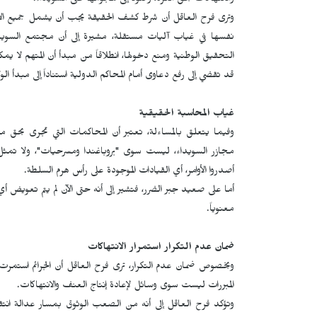
والانتهاكات بحق الكرد، وصولاً إلى هجومها على السويداء.
وترى فرح العاقل أن شرط كشف الحقيقة يجب أن يشمل جميع الأطرا
نفسها في غياب آليات مستقلة، مشيرة إلى أن مجتمع السوي
التحقيق الوطنية ومنع دخولها، انطلاقاً من مبدأ أن المتهم لا يمكن
قد تقضي إلى رفع دعاوى أمام المحاكم الدولية استناداً إلى مبدأ الول
غياب المحاسبة الحقيقية
وفيما يتعلق بالمساءلة، تعتبر أن المحاكمات التي تجرى بحق 
مجازر السويداء، ليست سوى "بروباغندا ومسرحيات"، ولا تمث
أصدروا الأوامر، أي القيادات الموجودة على رأس هرم السلطة.
أما على صعيد جبر الضرر، فتشير إلى أنه حتى الآن لم يتم تعويض أي 
معنوياً.
ضمان عدم التكرار استمرار الانتهاكات
وبخصوص ضمان عدم التكرار، ترى فرح العاقل أن الجرائم استمر
المبررات ليست سوى وسائل لإعادة إنتاج العنف والانتهاكات.
وتؤكد فرح العاقل إلى أنه من الصعب الوثوق بمسار عدالة انتق