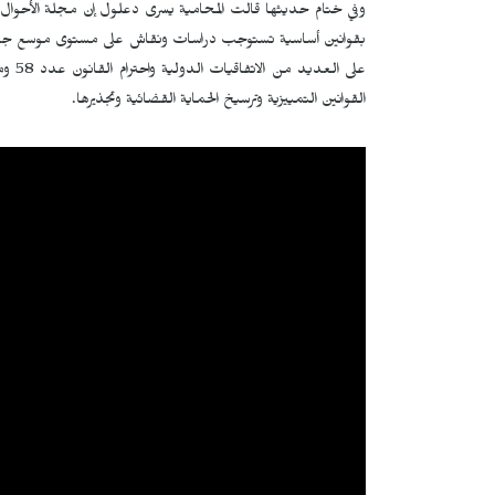
وفي ختام حديثها قالت المحامية يسرى دعلول إن مجلة الأحوال 
بقوانين أساسية تستوجب دراسات ونقاش على مستوى موسع جداً 
على ا
القوانين التمييزية وترسيخ الحماية القضائية وتجذيرها.