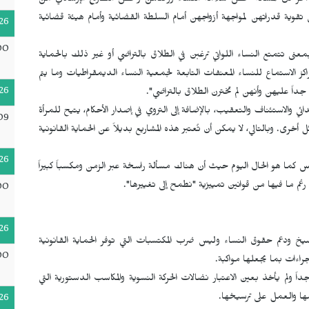
ء آخر لأن المسألة تخص سلامة النساء ورضاهن وتخص التصريح الإرشادي من
ية قدراتهن لمواجهة أزواجهن أمام السلطة القضائية وأمام هيئة قضائية
26
00
نى تتمتع النساء اللواتي ترغبن في الطلاق بالتراضي أو غير ذلك بالحماية
 الاستماع للنساء المعنفات التابعة لجمعية النساء الديمقراطيات وما يتم
26
داً عليهن وأنهن لم تخترن الطلاق بالتراضي".
 والاستئناف والتعقيب، بالإضافة إلى التروي في إصدار الأحكام، يتيح للمرأة
09
أخرى. وبالتالي، لا يمكن أن تُعتبر هذه المشاريع بديلاً عن الحماية القانونية
26
ليس كما هو الحال اليوم حيث أن هناك مسألة راسخة عبر الزمن ومكسباً كبيراً
م ما فيها من قوانين تمييزية "نطمح إلى تغييرها".
00
26
يخ ودعم حقوق النساء وليس ضرب المكتسبات التي توفر الحماية القانونية
00
إجراءات بما يجعلها مواكبة.
 ولم يأخذ بعين الاعتبار نضالات الحركة النسوية والمكاسب الدستورية التي
مها والعمل على ترسيخها.
26