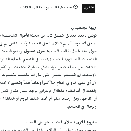
الحقوق
الجمعـة, 30 مايو 2025, 08:06
نزيهة بوسعيدي
تونس ـ
يعد
تعديل الفصل 32 من مجلة الأحوال ا
بمعنى أنه عوضاً أن يتم الطلاق داخل المحكمة وأمام القاضي يتم
حول هذا الجدل، قالت المحامية
يسرى دعلول
وعضو اللجنة الق
المكتسبات الدستورية للنساء ويضرب في الصميم الحماية القانو
نتحدث عن مسألة تمس المرأة بشكل مباشر ثم نتحدث عن الأسرة وا
وأوضحت أن الدستور التونسي نصّ على أنه بالنسبة لمكتسبات المر
وأن أي تغيير ضروري يحتاج عملاً كبيراً ونقاشاً هاماً والتغيير لا ي
ولفتت إلى أنه للقيام بالطلاق بالتراضي يوجد مسار قضائي كامل 
أن يخالجها، وهل رضاها سليم أم تحت ضغط الزوج أو العائلة؟ خ
والرجال في المجتمع.
مشروع قانون الطلاق اعتداء آخر على النساء