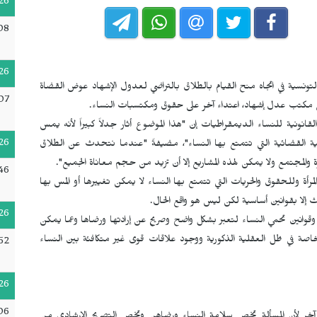
26
08
26
لشخصية التونسية في اتجاه منح القيام بالطلاق بالتراضي لعدول الإشهاد عوض القضاة
07
 في مكتب عدل إشهاد، اعتداء آخر على حقوق ومكتسبات النساء.
انونية للنساء الديمقراطيات إن "هذا الموضوع أثار جدلاً كبيراً لأنه يمس
26
نية القضائية التي تتمتع بها النساء"، مضيفةً "عندما نتحدث عن الطلاق
لمجتمع ولا يمكن لهذه المشاريع إلا أن تزيد من حجم معاناة الجميع".
46
أة وللحقوق والحريات التي تتمتع بها النساء لا يمكن تغييرها أو المس بها
حدث إلا بقوانين أساسية لكن ليس هو واقع الحال.
26
وقوانين تحمي النساء لتعبر بشكل واضح وصريح عن إرادتها ورضاها وعما يمكن
اصة في ظل العقلية الذكورية ووجود علاقات قوى غير متكافئة بين النساء
52
26
06