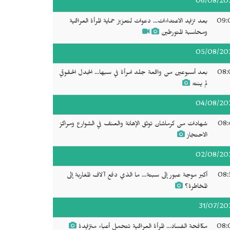
06/08/20
09:
بعد تزايد الاعتداءات... دعوات لتعزيز حماية المرأة العراقية
ومحاسبة المتورطين
05/08/20
08:
بعد أسبوعين من واقعة جلد امرأة في سبها... الجدل الحقوقي
لم ينتهِ
04/08/20
08:
شهادات من كرماشان توثق الإهانة والعنف في الشوارع ومراكز
الاحتجاز
02/08/20
08:
أكبر موجة عبور إلى سبتة... ما الذي دفع آلاف المغاربة إلى
المخاطرة؟
31/07/20
08:
مكافحة الفساد... المرأة العراقية تتحمل أعباء متزايدة