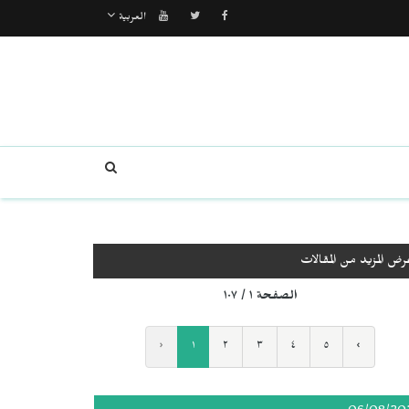
العربية
رض المزيد من المقالات
الصفحة ١ / ١٠٧
‹
١
٢
٣
٤
٥
›