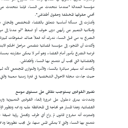
واعتبرت يسرى دعلول أن الطلاق وفقاً لهذا المشروع هو اعتدا
مؤسسة العدالة "عندما نتحدث عن النساء فإننا نتحدث عن تقو
تحمي حقوقها المختلفة وحقوق أطفالهن".
وأشارت إلى مسألة أساسية تتعلق بالقضاء المتخصص والمجاني بمع
وإمكانية التعبير عن رأيهن دون خوف أو ضغط "لو عدنا إلى مراكز
التصريح به من قبل النساء ندرك أنه فعلاً هناك ضغوطات كبيرة ج
وأكدت أن اللجوء إلى مؤسسة قضائية تتضمن مراحل الحكم الابتدائي
فرصة التصريح بأمور أمام القضاء، وهو أمر لا يمكن مقارنته بمسائل 
والقضائية التي يجب أن تتمتع بها النساء وأطفالهن.
وأكدت أنه سيضر مباشرة بالنساء والأسرة والتوازن المجتمعي لأنه 
حيث جاءت مجلة الاحوال الشخصية في فترة زمنية معينة والتي رغ
تغيير القوانين يستوجب نقاش على مستوى موسع
وشددت يسرى دعلول على ضرورة إلغاء القوانين التمييزية وترس
القضائية، وهذا المسار هو بحاجة إلى المحافظة عليه ودعمه وتطوير ال
واعتبرت أنه مشروع قانون لم يراعِ أي طرف ويحمل رؤية ضيقة جداً
تتمتع بها النساء والتي لا يمكن المس منها، بل يجب تطويرها ودع