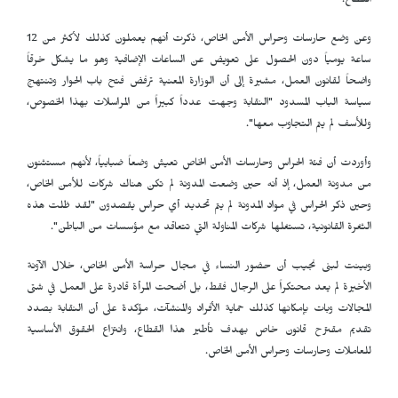
القطاع.
وعن وضع حارسات وحراس الأمن الخاص، ذكرت أنهم يعملون كذلك لأكثر من 12
ساعة يومياً دون الحصول على تعويض عن الساعات الإضافية وهو ما يشكل خرقاً
واضحاً لقانون العمل، مشيرة إلى أن الوزارة المعنية ترفض فتح باب الحوار وتنتهج
سياسة الباب المسدود "النقابة وجهت عدداً كبيراً من المراسلات بهذا الخصوص،
وللأسف لم يتم التجاوب معها".
وأوردت أن فئة الحراس وحارسات الأمن الخاص تعيش وضعاً ضبابياً، لأنهم مستثنون
من مدونة العمل، إذ أنه حين وضعت المدونة لم تكن هناك شركات للأمن الخاص،
وحين ذكر الحراس في مواد المدونة لم يتم تحديد أي حراس يقصدون "لقد ظلت هذه
الثغرة القانونية، تستغلها شركات المناولة التي تتعاقد مع مؤسسات من الباطن".
وبينت لبنى نجيب أن حضور النساء في مجال حراسة الأمن الخاص، خلال الآونة
الأخيرة لم يعد محتكراً على الرجال فقط، بل أضحت المرأة قادرة على العمل في شتى
المجالات وبات بإمكانها كذلك حماية الأفراد والمنشآت، مؤكدة على أن النقابة بصدد
تقديم مقترح قانون خاص بهدف تأطير هذا القطاع، وانتزاع الحقوق الأساسية
للعاملات وحارسات وحراس الأمن الخاص.