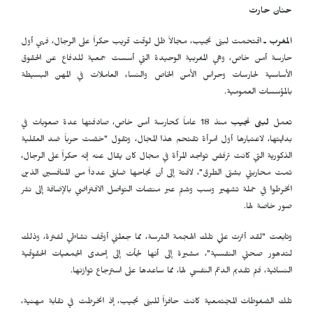
حنان حارت
المغرب ـ
اقتحمت لبنى نجيب، مجالاً ظل لوقت قريب حكراً على الرجال، فهي أول
حارسة أمن خاص، وهي المغربية الوحيدة التي أسست جمعية للدفاع عن الحقوق
الأساسية لحارسات وحراس الأمن الخاص والنساء العاملات في المهن البسيطة
بالمؤسسات العمومية.
تعمل
لبنى نجيب
منذ 18 عاماً كحارسة أمن خاص، صادفتها عدة صعوبات في
بدايتها، لاعتبارها أول امرأة تقتحم هذا المجال، وتقول "خضت حرباً ضد العقلية
الذكورية التي كانت ترفض تواجد المرأة في مجال كان يقال عنه إنه حكراً على الرجال،
تمت محاربتي بشتى الطرق"، لافتة إلى أن نجاحها ضايق عدداً من المنافسين الذين
انخرطوا في حملة تشهير وسب وشتم عبر منصات التواصل الافتراضي بالإضافة إلى نشر
صور خاصة لها.
وتابعت "لقد أثرت علي تلك الهجمة الشرسة، مما جعلني أوقف نشاطي لفترة، وذلك
لتدهور صحتي النفسية"، مشيرة إلى أنها لجأت إلى إحدى الجمعيات الحقوقية
النسائية، فتم تقديم الدعم النفسي لها، مما ساعدها على استرجاع توازنها.
تلك الضغوطات المجتمعية كانت حافزاً للبنى نجيب، إذ انخرطت في نقابة مهنية،