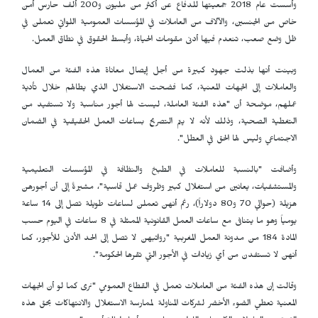
وأسست عام 2018 جمعيتها للدفاع عن أكثر من مليون و200 ألف حارس أمن
خاص من الجنسين، والآلاف من العاملات في المؤسسات العمومية اللواتي تعملن في
ظل وضع صعب، تنعدم فيها أدنى مقومات الحياة، وأبسط الحقوق في نطاق العمل.
وبينت أنها بذلت جهود كبيرة من أجل إيصال معاناة هذه الفئة من العمال
والعاملات إلى الجهات المعنية، كما فضحت الاستغلال الذي يطالهم خلال تأدية
عملهم، موضحة أن "هذه الفئة العاملة، ليست لها أجور مناسبة ولا تستفيد من
التغطية الصحية، وذلك لأنه لا يتم التصريح بساعات العمل الحقيقية في الضمان
الاجتماعي وليس لها الحق في العطل".
وأضافت "بالنسبة للعاملات في الطبخ والنظافة في المؤسسات التعليمية
والمستشفيات، يعانين من استغلال كبير وظروف عمل قاسية"، مشيرةً إلى أن أجورهن
هزيلة (حوالي 70 و80 دولاراً)، رغم أنهن تعملن لساعات طويلة تصل إلى 14 ساعة
يومياً وهو ما يتنافى مع ساعات العمل القانونية الممثلة في 8 ساعات في اليوم حسب
المادة 184 من مدونة العمل المغربية "رواتبهن لا تصل إلى الحد الأدنى للأجور، كما
أنهن لا تستفدن من أي زيادات في الأجور التي تقرها الحكومة".
وقالت إن هذه الفئة من العاملات تعمل في القطاع العمومي "نرى كما لو أن الجهات
المعنية تعطي الضوء الأخضر لشركات المناولة لممارسة الاستغلال والانتهاكات بحق هذه