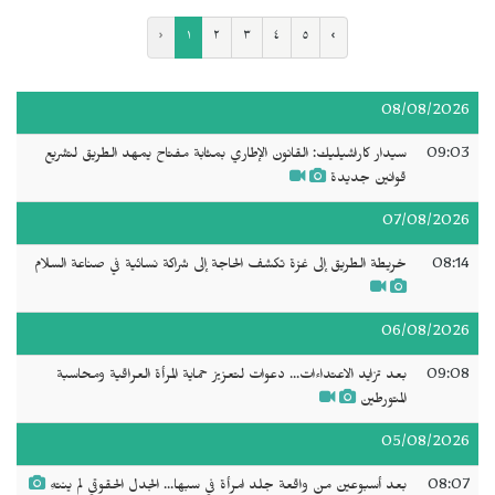
‹
١
٢
٣
٤
٥
›
08/08/2026
09:03
سيدار كاراشيليك: القانون الإطاري بمثابة مفتاح يمهد الطريق لتشريع
قوانين جديدة
07/08/2026
08:14
خريطة الطريق إلى غزة تكشف الحاجة إلى شراكة نسائية في صناعة السلام
06/08/2026
09:08
بعد تزايد الاعتداءات... دعوات لتعزيز حماية المرأة العراقية ومحاسبة
المتورطين
05/08/2026
08:07
بعد أسبوعين من واقعة جلد امرأة في سبها... الجدل الحقوقي لم ينتهِ