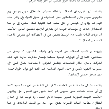
الفئة من العاملات الكادحات اللواتي تعملن من أجل إعالة أسرهن".
وأضافت لبنى نجيب أن العاملات بالقطاع تتعرضن لاستغلال مهني وجنسي ويتم
تكليفهن بمهام خارج اختصاصاتهن مثل التنظيف في منازل المدراء وإن رفض هذه
المهام قد يؤدي إلى طردهن في ظل غياب حماية قانونية فعالة، مشيرة إلى أن هذا
الاستغلال يحدث في مؤسسات عمومية التي يفترض التزامها بتطبيق القانون "للأسف
أن شركات المناولة تلعب دور الوسيط وتغطي على كل الانتهاكات التي تتعرض لها هذه
الفئة من العاملات".
وأبرزت أن أغلب العاملات هن أميات وغير واعيات بحقوقهن، مما يعمق من
معاناتهن، لافتة إلى أن الوزارات الوصية مطالبة بإصدار مذكرات صارمة تلزم تلك
الشركات باحترام دفاتر التحملات وتطبيق القوانين الاجتماعية بشكل فعلي "إن
مسؤولية الحكومة تكمن في ضمان الحقوق الأساسية لهذه الفئة التي تواجه ظروفاً صعبة
دون تدخل حقيقي لإنصافها".
وأكدت على أن هذه الفئة من العاملات لا تجد أي التفاتة من الجهات الوصية، لافتة
إلى أن هناك عاملات مضى عليهن نحو خمسة شهور دون الحصول على رواتبهن
"للأسف الجهات المسؤولة تمارس سياسة الآذان الصماء ولا توجد نية في إصلاح
القطاع"، مطالبة الجهات المسؤولة بفتح حوار جاد مع النساء العاملات في هذا