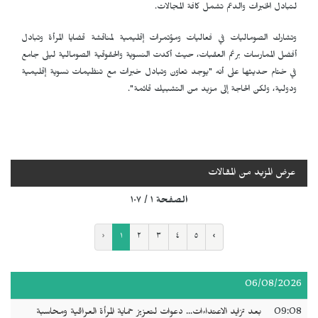
لتبادل الخبرات والدعم تشمل كافة المجالات.
وتشارك الصوماليات في فعاليات ومؤتمرات إقليمية لمناقشة قضايا المرأة وتبادل
أفضل الممارسات برغم العقبات، حيث أكدت النسوية والحقوقية الصومالية ليلى جامع
في ختام حديثها على أنه "يوجد تعاون وتبادل خبرات مع تنظيمات نسوية إقليمية
ودولية، ولكن الحاجة إلى مزيد من التشبيك قائمة".
عرض المزيد من المقالات
الصفحة ١ / ١٠٧
‹
١
٢
٣
٤
٥
›
06/08/2026
09:08
بعد تزايد الاعتداءات... دعوات لتعزيز حماية المرأة العراقية ومحاسبة