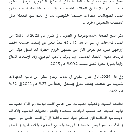
داخل مجتمع تسيطر عليه العقلية الذكورية، وتقول التقارير إن الرجال يشغلون
مناصب أكثر ملاءمة في المجالات الاجتماعية والسياسية والاقتصادية، فيما تقاوم
النساء الصوماليات انتهاكات جسيمة لحقوقهن، بما في ذلك سوء المعاملة مثل
الاغتصاب والتحرش والحرمان.
ذكر مسح الصحة والديموغرافيا في الصومال في تقرير عام 2023 أن 35% من
النساء المتزوجات في سن ما بين 15 ـ 49 عاماً أبلغن عن إصابات جسدية ألحقها
أزواجهن بهن، مع تعرض أكثر من نصفهن لجروح خطرة، كما اشتكى هؤلاء من
ممارسات تشويه الأعضاء التناسلية وما يعرف بالختان الفرعوني، وقد أوضحت النتائج
تزايداً بصورة مثيرة للقلق بنسبة 99.2% عام 2023.
وفي عام 2024، قال تقرير حكومي إن هناك ارتفاع مقلق من ناحية الانتهاكات
الممارسة من اغتصاب وعنف منزلي ويسجل ارتفاعاً من 37% عام 2022 إلى 52%
عام 2023.
الناشطة النسوية والحقوقية الصومالية
ليلى جامع
قالت لوكالتنا، إن المرأة الصومالية
تواجه تحديات جمة بسبب النزاعات المستمرة والفقر والتغيرات المناخية، والأعراف
الاجتماعية المحافظة التي تتحكم بحياة النساء، لافتةً إلى أن النساء تلعبن دوراً حيوياً
في الاقتصاد غير الرسمي، خاصة في الزراعة والمشاريع الصغيرة واللامتناهية في الصغر