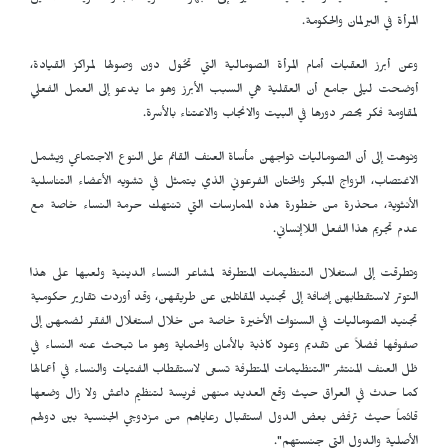
المرأة في البرلمان والحكومة.
وعن أبرز العقبات أمام المرأة الصومالية التي تحُول دون وصولها لمراكز القيادة،
أوضحت ليلى جامع أن العقلية هي السبب الأبرز وهو ما يدعو إلى العمل الفعلي
لمقاومة فكر يحصر دورها في البيت والانجاب والاعتناء بالأسرة.
ونوهت إلى أن الصوماليات تواجهن مأساة العنف القائم على النوع الاجتماعي ويشمل
الاغتصاب، الزواج المبكر والختان الفرعوني الذي يتمثل في تشويه الأعضاء التناسلية
الأنثوية، محذرة من خطورة هذه الممارسات التي تنتهك حرمة النساء خاصة مع
عدم تجريم هذا الفعل اللاإنساني.
وتطرقت إلى استغلال التنظيمات المتطرفة لمشاعر النساء الدينية ولعبها على هذا
التوتر لاستقطابهن إضافة إلى تجنيد المقاتلين عن طريقهن، وقد أوردت تقارير حكومية
تجنيد الصوماليات في السنوات الأخيرة خاصة من خلال استغلال الفقر لضمهن إلى
صفوفها فضلاً عن تقديم وعود كاذبة بالأمان والحماية وهو ما تبحث عنه النساء في
ظل العنف المنتشر "التنظيمات المتطرفة تسعى لاستقطاب الفتيات والنساء في أعمالها
كما حدث في العراق حيث وقع العديد منهن فريسة لتنظيم داعش ولا زال وضعها
قائماً حيث ترفض بعض الدول استقبال رعاياهم من مزدوجي الجنسية بين دولهم
الأصلية والدول التي جنستهم".