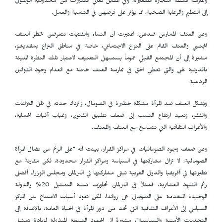
وممارسة أنشطة التجارة الصغيرة، وفي المقابل تعاني الكثيرات من محدودية الوصول
إلى التعليم والرعاية الصحية، مما يؤثر على فرصهن في التنمية والعمل.
وعن العنف الممارس ضدهن، اعتبرت أن النساء والفتيات تتعرضن لخطر العنف
الجنسي والعنف القائم على النوع الاجتماعي، خاصة في مناطق النزاع بمقديشو،
مشيرةً إلى أن المجتمع القبلي عموماً يستسهل التعنيف لاعتبار تلك النظرة المليئة
بالدونية لهن والتي تعطي الحق في ممارسة العنف خاصة مع انعدام وجود القوانين
الردعية.
ويُشكل العنف ضد المرأة مشكلة خطيرة في الصومال، وتزداد حدته في ظل النزاعات
والفقر، وتعيد ارتفاع النسب إلى ضعف تطبيق القانون، وغياب آليات الحماية،
والأعراف الثقافية التي تتسامح مع العنف والمعنف.
وعن ضعف وجود الصوماليات في مراكز القرار، بينت أنه "على الرغم من نضال المرأة
الصومالية، لا تزال مشاركتها في السياسة ومراكز القرار محدودة، لكن مقارنةً مع
نظيرتها في أفريقيا والدول العربية تبقى مشاركتها في البرلمان ومجلس الوزراء أفضل
رغم القيود العشائرية، فمثلاً في البرلمان تجاوزت نسبة التمثيل 20% والدولة
الوحيدة المتقدمة على الصومال هي رواندا، لكن تعود أسباب الامتناع عن المركز
السياسي إلى الأعراف الثقافية التي تحد من دور المرأة في الحياة العامة، بالإضافة إلى
التحديات الأمنية والسياسية"، مشيرةً إلى الجهود النسوية المبذولة لزيادة تمثيل