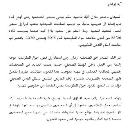
آية إبراهيم
السودان ـ
صدر خلال الأيام الماضية، حكم يقضي بسجن الصحفية رشان أوشي لمدة
عام، إضافة إلى تغريمها مالياً، مع توجيه السلطات السودانية بنقلها فوراً إلى سجن
النساء لتنفيذ العقوبة. وجاء الحكم على خلفية بلاغ قُيد ضدها بموجب المادة
25/26 من قانون مكافحة جرائم المعلوماتية لعام 2018 وتعديل 2020، باعتبار أنها
خالفت أحكام المادتين المذكورتين.
أثار الحكم الصادر بحق الصحفية رشان أوشي استناداً إلى قانون جرائم المعلوماتية موجة
واسعة من الجدل داخل الوسط الصحفي، حيث أعلنت العديد من الصحفيات
رفضهن لمحاكمة العاملين في المهنة بموجب هذا القانون، مطالبات بضرورة تفعيل
قانون الصحافة والمطبوعات باعتباره الإطار التشريعي الطبيعي لتنظيم العمل الصحفي،
مؤكدات أن اللجوء لقانون جرائم المعلوماتية يمثل انتقاصاً من حقوقهن المهنية.
وتؤكد الصحفية
رانيا عبد الرازق
أهمية ترسيخ الحرية الصحفية باعتبارها ركناً
أساسياً لعمل الإعلاميين، مشيرة إلى أن الصحفيين يطالبون بها منذ فترة طويلة في
ظل القيود المفروضة وواقع الحرية المشروطة، مشددة على ضرورة منح الصحفيين
مساحة كافية لأداء رسالتهم المهنية ضمن حدود المعقول.