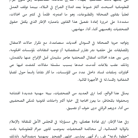
من جانبها قالت الصحفية
جيداء أحمد
إن محاكمة الصحفيات وفق قانون جرائم
المعلوماتية أصبحت أكثر شيوعاً بعد اندلاع الصراع في البلاد، بينما توقف العمل
فعلياً بقانون الصحافة والمطبوعات، وهو ما اعتبرته ظلماً في كثير من الحالات،
مشددة على ضرورة إعادة تفعيل هذا القانون باعتباره الإطار الذي يكفل حقوق
الصحفيات ويحميهن أثناء أداء مهامهن.
وتواجه حرية الصحافة في السودان تحديات متصاعدة، مع تكرار حالات الاعتقال
والمضايقات على خلفية نشر تقارير استقصائية أو توجيه انتقادات لمؤسسات الحكومة،
ومن بين هذه الحالات اعتقال الصحفية هاجر سليمان قبل الإفراج عنها بالضمان،
وذلك عقب بلاغات قُدمت ضدها بسبب سلسلة مقالات كشفت فيها عن
تجاوزات وملفات فساد داخل عدد من المؤسسات، ما أثار نقاشاً واسعاً حول قضايا
الشفافية والمساءلة في الأجهزة المالية.
يمثّل هذا الواقع، كما ترى العديد من الصحفيات، بيئة مهنية شديدة الهشاشة
ومحفوفة بالمخاطر، ما يعزز الحاجة إلى حماية أكبر وضمانات قانونية تُمكن الصحفيين
من أداء دورهم الرقابي دون خوف أو تضييق.
وفي هذا الإطار، ترى
غادة عثمان
، وهي مسؤولة في المجلس الأعلى للثقافة والإعلام
بالولاية الشمالية، أن محاكمة الصحفيات بموجب قانون جرائم المعلوماتية باتت
"خطوة رادعة" لهن، رغم أنهن يمارسن عملهن الصحفي بمهنية ومصداقية. ولذلك