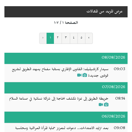
عرض المزيد من المقالات
الصفحة ١ / ١٠٧
‹
١
٢
٣
٤
٥
›
08/08/2026
09:03
سيدار كاراشيليك: القانون الإطاري بمثابة مفتاح يمهد الطريق لتشريع
قوانين جديدة
07/08/2026
08:14
خريطة الطريق إلى غزة تكشف الحاجة إلى شراكة نسائية في صناعة السلام
06/08/2026
09:08
بعد تزايد الاعتداءات... دعوات لتعزيز حماية المرأة العراقية ومحاسبة