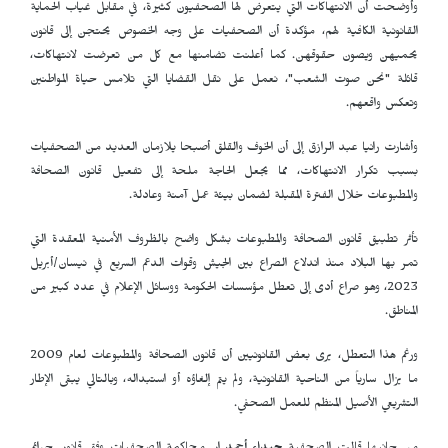
وأوضحت أن الانتهاكات التي يتعرض لها الصحفيون كثيرة، في مقابل غياب الحماية
القانونية الكافية لهم، مؤكدة أن الصحفيات على وجه الخصوص يحتجن إلى قانون
يحميهن ويصون حقوقهن. كما أعلنت تضامنها مع كل من تعرضت لانتهاكات،
قائلة "نحن صوت الشعب"، نعمل على نقل القضايا التي تلامس حياة المواطنين
وتعكس واقعهم.
وأشارت رانيا عبد الرازق إلى أن الخوف والقلق أصبحا يلازمان العديد من الصحفيات
بسبب تكرار الانتهاكات، مما يجعل الحاجة ملحة إلى تفعيل قانون الصحافة
والمطبوعات خلال الفترة المقبلة لضمان بيئة عمل آمنة وعادلة.
تأثر تطبيق قانون الصحافة والمطبوعات بشكل واضح بالظروف الأمنية المعقدة التي
تمر بها البلاد منذ اندلاع الصراع بين الجيش وقوات الدعم السريع في نيسان/أبريل
2023، وهو صراع أدى إلى تعطل مؤسسات الحكومة ووسائل الإعلام في عدد كبير من
المناطق.
ورغم هذا التعطل، يرى بعض القانونيين أن قانون الصحافة والمطبوعات لعام 2009
ما يزال سارياً من الناحية القانونية، ولم يتم إلغاؤه أو استبداله، وبالتالي يبقى الإطار
التشريعي الأصيل المنظم للعمل الصحفي.