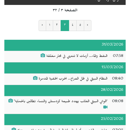
الصفحة ٣ / ٣٢
‹
١
٢
٣
٤
٥
›
31/03/2026
07:58
النفط والماء... أزمات لا تنتهي في بحار مغلقة
15/03/2026
08:40
النظام البيئي في ظل الصراع... الحرب الخفية المدمرة
28/02/2026
08:08
'الوعي البيئي الغائب يهدد طبيعة كردستان والنساء تطالبن بالحماية'
25/02/2026