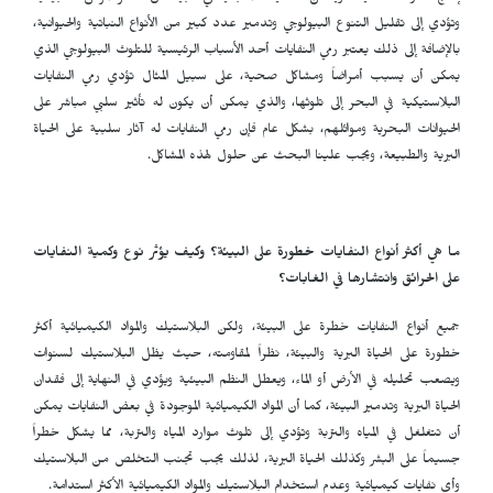
وتؤدي إلى تقليل التنوع البيولوجي وتدمير عدد كبير من الأنواع النباتية والحيوانية،
بالإضافة إلى ذلك يعتبر رمي النفايات أحد الأسباب الرئيسية للتلوث البيولوجي الذي
يمكن أن يسبب أمراضاً ومشاكل صحية، على سبيل المثال تؤدي رمي النفايات
البلاستيكية في البحر إلى تلوثها، والذي يمكن أن يكون له تأثير سلبي مباشر على
الحيوانات البحرية وموائلهم، بشكل عام فإن رمي النفايات له آثار سلبية على الحياة
البرية والطبيعة، ويجب علينا البحث عن حلول لهذه المشاكل.
ما هي أكثر أنواع النفايات خطورة على البيئة؟ وكيف يؤثر نوع وكمية النفايات
على الحرائق وانتشارها في الغابات؟
جميع أنواع النفايات خطرة على البيئة، ولكن البلاستيك والمواد الكيميائية أكثر
خطورة على الحياة البرية والبيئة، نظراً لمقاومته، حيث يظل البلاستيك لسنوات
ويصعب تحليله في الأرض أو الماء، ويعطل النظم البيئية ويؤدي في النهاية إلى فقدان
الحياة البرية وتدمير البيئة، كما أن المواد الكيميائية الموجودة في بعض النفايات يمكن
أن تتغلغل في المياه والتربة وتؤدي إلى تلوث موارد المياه والتربة، مما يشكل خطراً
جسيماً على البشر وكذلك الحياة البرية، لذلك يجب تجنب التخلص من البلاستيك
وأي نفايات كيميائية وعدم استخدام البلاستيك والمواد الكيميائية الأكثر استدامة.