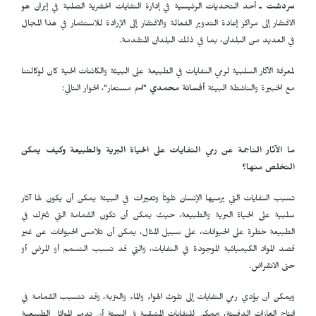
سردشت ـ
أحد التحديات الرئيسية في إدارة النفايات الحضرية الصلبة في إيران هو
الافتقار إلى مراكز إعادة التدوير الفعالة والافتقار إلى الإرادة للاستثمار في هذا المجال
في العديد من البلدان، بما في ذلك البلدان المتقدمة.
لمعرفة الآثار السلبية لرمي النفايات في الطبيعة على البيئة والكائنات الحية كان لوكالتنا
مع الخبيرة والناشطة البيئة
أفسانة محمدي
"اسم مستعار"، الحوار التالي:
ما الآثار الناجمة عن رمي النفايات على الحياة البرية والطبيعة وكيف يمكن
التخلص منها؟
تسبب النفايات التي يرميها الإنسان تلوثاً وتغيرات في البيئة يمكن أن يكون لها آثار
سلبية على الحياة البرية والطبيعة، حيث يمكن أن تكون القمامة التي تُترك في
الطبيعة خطرة على الحيوانات، على سبيل المثال، يمكن أن تلامس الحيوانات عن غير
قصد المواد الكيميائية الموجودة في النفايات، والتي قد تسبب التسمم أو المرض أو
حتى الانقراض.
ويمكن أن يؤدي رمي النفايات إلى تلوث الهواء والماء والتربة، وقد تتسبب القمامة في
إنتاج الغازات الدفيئة، ويمكن للنفايات المتبقية في البيئة أن تدمر الموائل الطبيعية