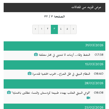
عرض المزيد من المقالات
الصفحة ٣ / ٣٢
‹
١
٢
٣
٤
٥
›
31/03/2026
07:58
النفط والماء... أزمات لا تنتهي في بحار مغلقة
15/03/2026
08:40
النظام البيئي في ظل الصراع... الحرب الخفية المدمرة
28/02/2026
08:08
'الوعي البيئي الغائب يهدد طبيعة كردستان والنساء تطالبن بالحماية'
25/02/2026