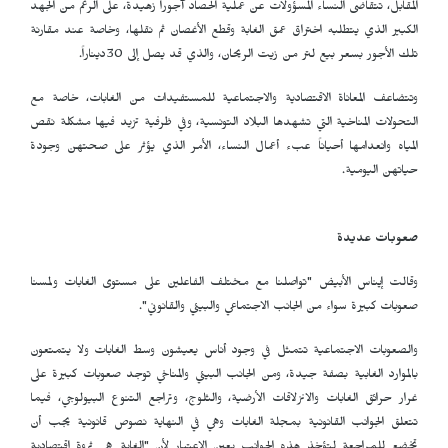
المقابل، تتقاضى النساء المسؤولات عن عملية الحصاد آجوراً زهيدة، على الرغم من الجهد
الكبير الذي يتطلبه اختراق عمق الغابة وقطع الأغصان ثم نقلها، وخاصة عند مقارنة
تلك الأجور بسعر بيع لتر من زيت الريحان، والذي قد يصل إلى 30ديناراً.
وتتضاعف المعاناة الاقتصادية والاجتماعية للمستفيدات من الغابات، خاصة مع
التحولات المناخية التي تشهدها البلاد التونسية، وفي ظرفية تزيد فيها مشكلة نقص
المياه وانعدامها أحياناً عبء أعمال النساء، الأمر الذي يؤثر على صحتهن وجودة
حياتهن اليومية.
صعوبات عديدة
وقالت إيناس الأبيض "تواصلنا مع مختلف الفاعلين على مستوى الغابات ولمسنا
صعوبات كبيرة سواء من الجانب الاجتماعي والبيئي والقانوني".
والصعوبات الاجتماعية تتمثل في وجود أناس يعيشون وسط الغابات ولا يتمتعون
بالموارد الغابية بصفة جيدة، ومن الجانب البيئي والمناخي توجد صعوبات كبيرة على
غرار حرائق الغابات والانزلاقات الأرضية، والثلوج، وتراجع التنوع البيولوجي، فيما
تتعلق الجوانب القانونية بمجلة الغابات وهي في النهاية نصوص قانونية يجب أن