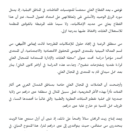
تونس ـ
يعد القطاع الغابي متنفساً للتونسيات القاطنات في المناطق الجبلية، إذ يمثل
مورد الرزق الوحيد والأساسي لهن ولعائلاتهن على امتداد فصول السنة، غير أن هذا
القطاع يعاني من عديد الإشكاليات، ولا سيما تلك المرتبطة بالقوانين المنظمة
للاستغلال الغابات والحفاظ عليها بدرجة اولى.
من منطلق الرغبة في إيجاد حلول للإشكاليات المطروحة قالت
إيناس الأبيض
، من
قسم العدالة البيئية بالمنتدى التونسي للحقوق الاقتصادية والاجتماعية، أن المنتدى
أصدر مؤخراً دراسة تحت عنوان "مجلة الغابات والإدارة المستدامة للمجال الغابي
قراءة نقدية ومقترحات تنقيح"، وجاءت هذه الدراسة في أواخر كانون الثاني/ يناير
بعد عمل ميداني قام به المنتدى في المجال الغابي.
وأوضحت أن العاملات في المجال الغابي خاصة بمناطق الشمال الغربي هن أكثر
الفئات تأثراً بهذه الأطر التشريعية، فعلى سبيل المثال في منطقة عين دراهم من ولاية
جندوبة فإن عملية تقطير النباتات العطرية والطبية والتي غالباً ما تحصدها النساء في
ظروف عمل قاسية تتم خارج غابة عين دراهم.
ويعد إنتاج زيت الريحان مثالاً واضحاً على ذلك، إذ تبين أن أول منتجي هذا الزيت
ينحدرون من صفاقس، حيث يتوافدون إلى عين دراهم لشراء هذا المنتوج النباتي. في