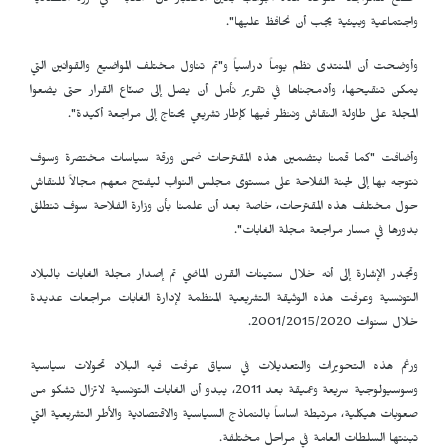
تخضع للمراجعة لتؤخذ هذه الجوانب بعين الاعتبار لأن "الغابة هي ثروة اقتصادية
واجتماعية وبيئية يجب أن نحافظ عليها".
وأوضحت أن المنتدى نظم يوماً دراسياً و"تم تناول مختلف المواضيع والقوانين التي
يمكن تنقيحها، وأدمجناها في تقرير نأمل أن يصل إلى صنّاع القرار حتى يضعوا
المجلة على طاولة النقاش وننظر فيها كإطار تشريعي يحتاج إلى مراجعة أكيدة".
وأضافت "كما قمنا بتضمين هذه المقترحات ضمن ورقة سياسات مختصرة وسوف
نتوجه بها إلى لجنة الفلاحة على مستوى مجلس النواب ليفتح معهم مجالاً للنقاش
حول مختلف هذه المقترحات، خاصة بعد أن علمنا بأن وزارة الفلاحة سوف تنطلق
بدورها في مسار مراجعة مجلة الغابات".
وتجدر الإشارة إلى أنه خلال ستينات القرن الماضي تم إصدار مجلة الغابات بالبلاد
التونسية وعرفت هذه الوثيقة التشريعية المنظمة لإدارة الغابات مراجعات عديدة
خلال سنوات 2001/2015/2020.
ورغم هذه التحويرات والتعديلات في سياق عرفت فيه البلاد تحولات سياسية
وسوسيولوجية سريعة وعميقة بعد 2011، يبدو أن الغابات التونسية لاتزال تشكو من
صعوبات هيكلية، مرتبطة اساساً بالنماذج السياسية والاقتصادية والأطر التشريعية التي
تبنتها السلطات العامة في مراحل مختلفة.