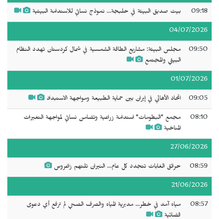
09:18
بيت صديق البيئة في حلبجة... نموذج نسائي للاستدامة البيئية
04/07/2026
09:50
مجلس البيئة: مشاريع الطاقة الشمسية في شمال كردستان تهدد النظام
البيئي والمجتمع
01/07/2026
09:05
اتحاد الأهالي في إيران بين حماية الطبيعة ومواجهة الاستبداد
08:10
مجمع "البطومات" استدامة زراعية وتضامن نسائي لمواجهة التغيرات
المناخية
27/06/2026
08:59
حرائق الغابات تتجدد كل عام... النيران تلتهم زاغروس
21/06/2026
08:57
مياه آمد في خطر... مديرية المياه والصرف الصحي لم ترفع أي دعوى
قضائية