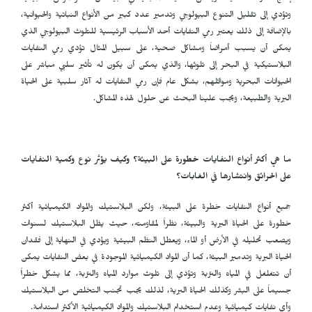
وتؤدي إلى تقليل التنوع البيولوجي وتدمير عدد كبير من الأنواع النباتية والحيوانية،
بالإضافة إلى ذلك يعتبر رمي النفايات أحد الأسباب الرئيسية للتلوث البيولوجي الذي
يمكن أن يسبب أمراضاً ومشاكل صحية، على سبيل المثال تؤدي رمي النفايات
البلاستيكية في البحر إلى تلوثها، والذي يمكن أن يكون له تأثير سلبي مباشر على
الحيوانات البحرية وموائلهم، بشكل عام فإن رمي النفايات له آثار سلبية على الحياة
البرية والطبيعة، ويجب علينا البحث عن حلول لهذه المشاكل.
ما هي أكثر أنواع النفايات خطورة على البيئة؟ وكيف يؤثر نوع وكمية النفايات
على الحرائق وانتشارها في الغابات؟
جميع أنواع النفايات خطرة على البيئة، ولكن البلاستيك والمواد الكيميائية أكثر
خطورة على الحياة البرية والبيئة، نظراً لمقاومته، حيث يظل البلاستيك لسنوات
ويصعب تحليله في الأرض أو الماء، ويعطل النظم البيئية ويؤدي في النهاية إلى فقدان
الحياة البرية وتدمير البيئة، كما أن المواد الكيميائية الموجودة في بعض النفايات يمكن
أن تتغلغل في المياه والتربة وتؤدي إلى تلوث موارد المياه والتربة، مما يشكل خطراً
جسيماً على البشر وكذلك الحياة البرية، لذلك يجب تجنب التخلص من البلاستيك
وأي نفايات كيميائية وعدم استخدام البلاستيك والمواد الكيميائية الأكثر استدامة.