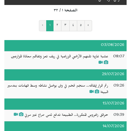
الصفحة ١ / ٣٢
‹
١
٢
٣
٤
٥
›
03/08/2026
08:07
عشبة غازية تلتهم الأراضي الزراعية في ريف تعز وتفاقم معاناة المزارعين
29/07/2026
09:26
رغم قرار إيقافه... منجم فحم في وان يواصل نشاطه وسط اتهامات بتدمير
البيئة
15/07/2026
09:39
حرائق زاغروس المتكررة... الطبيعة تدفع ثمن صراع غير مرئي
14/07/2026