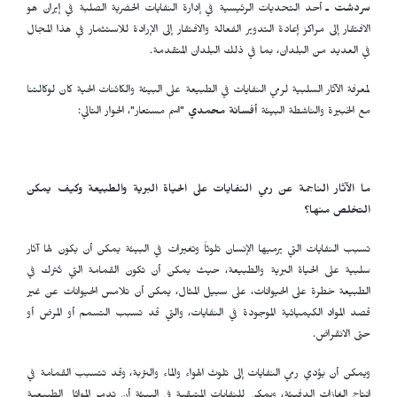
سردشت ـ
أحد التحديات الرئيسية في إدارة النفايات الحضرية الصلبة في إيران هو
الافتقار إلى مراكز إعادة التدوير الفعالة والافتقار إلى الإرادة للاستثمار في هذا المجال
في العديد من البلدان، بما في ذلك البلدان المتقدمة.
لمعرفة الآثار السلبية لرمي النفايات في الطبيعة على البيئة والكائنات الحية كان لوكالتنا
مع الخبيرة والناشطة البيئة
أفسانة محمدي
"اسم مستعار"، الحوار التالي:
ما الآثار الناجمة عن رمي النفايات على الحياة البرية والطبيعة وكيف يمكن
التخلص منها؟
تسبب النفايات التي يرميها الإنسان تلوثاً وتغيرات في البيئة يمكن أن يكون لها آثار
سلبية على الحياة البرية والطبيعة، حيث يمكن أن تكون القمامة التي تُترك في
الطبيعة خطرة على الحيوانات، على سبيل المثال، يمكن أن تلامس الحيوانات عن غير
قصد المواد الكيميائية الموجودة في النفايات، والتي قد تسبب التسمم أو المرض أو
حتى الانقراض.
ويمكن أن يؤدي رمي النفايات إلى تلوث الهواء والماء والتربة، وقد تتسبب القمامة في
إنتاج الغازات الدفيئة، ويمكن للنفايات المتبقية في البيئة أن تدمر الموائل الطبيعية