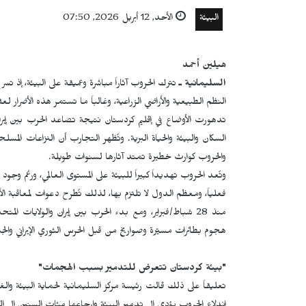
البيئة
الأحد, 12 أبريل 2026, 07:50
هيلين أحمد
السليمانية ـ
تترك الحروب آثاراً مباشرة وعميقة على البيئة، إذ تس
النظم الطبيعية والأراضي الزراعية، وغالباً ما تستمر هذه الأضرار لع
تدهورت الأوضاع في إقليم كردستان نتيجة تصاعد الحرب بين إيران و
السكان والبيئة والحياة البرية. وتُظهر التجارب أن النزاعات المس
والحروب كوارث خطيرة تمتد آثارها لسنوات طويلة.
فعلياً، ومعظم الدول لا تلتزم بها، لذلك تُطرح دعوات لمعاقبة الأط
هجوم بطائرات مسيّرة وصواريخ من قبل الحرس الثوري الإيراني والجماع
"بيئة كردستان تتعرض للتدمير بسبب الهجمات"
تعليقاً على ذلك قالت رئيسة مركز السليمانية لحماية البيئة وال