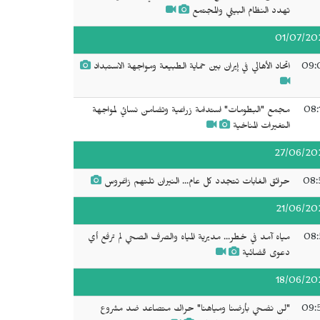
تهدد النظام البيئي والمجتمع
01/07/20
09:
اتحاد الأهالي في إيران بين حماية الطبيعة ومواجهة الاستبداد
08:
مجمع "البطومات" استدامة زراعية وتضامن نسائي لمواجهة
التغيرات المناخية
27/06/20
08:
حرائق الغابات تتجدد كل عام... النيران تلتهم زاغروس
21/06/20
08:
مياه آمد في خطر... مديرية المياه والصرف الصحي لم ترفع أي
دعوى قضائية
18/06/20
09:
"لن نضحي بأرضنا ومياهنا" حراك متصاعد ضد مشروع