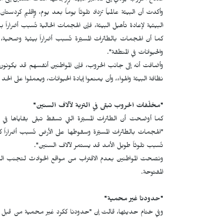
اندلاع الحروب يؤدي إلى تدمير البيئة وإرجاعها مئات السنين إلى الو
وأكدت أن البيئة عالمياً تزداد تلوثاً يوماً بعد يوم، وإقليم كرد
البيئية لإعادة تأهيل البيئة، فإن الهجمات الحالية تُسبب أضراراً 
كما أن الهجمات بالطائرات المسيّرة تُسبب أضراراً بيئية وصحية، إ
والحيوانات في المنطقة".
وأضافت أنه إلى جانب الحروب، فإن المواطنين أنفسهم قد يكونو
نظافة البيئة والهواء، وأن يمنعوا إبادة الحيوانات، ويعملوا على الح
"مخلّفات الحروب تبقى في التربة لآلاف السنين"
كما أوضحت أن الطائرات المسيّرة التي تسقط تبقى بقاياها في البي
"الهجمات بالطائرات المسيّرة وسقوطها على الأرض تُسبب أضراراً كبير
تُسبب تلوثاً طويل الأمد قد يستمر لآلاف السنين".
ونصحت المواطنين بعدم الاقتراب من مواقع الحوادث لتجنب التعرض 
المفتوحة.
"حدودنا غير محمية"
وفي ختام حديثها، قالت إن "حدودنا ككرد غير محمية من قبل ال