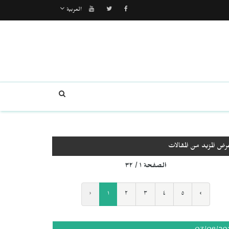
العربية
رض المزيد من المقالات
الصفحة ١ / ٣٢
‹
١
٢
٣
٤
٥
›