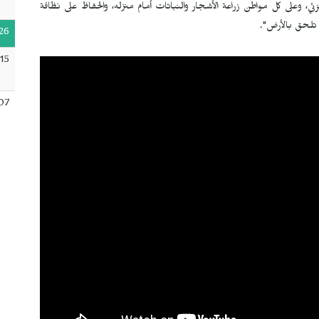
، وعلى كل مواطن زراعة الأشجار والنباتات أمام منزله، والحفاظ على نظافة
ي تلحق بالأرض".
26
15
07