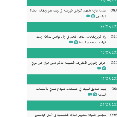
03/08/20
08:
عشبة غازية تلتهم الأراضي الزراعية في ريف تعز وتفاقم معاناة
المزارعين
29/07/20
09:
رغم قرار إيقافه... منجم فحم في وان يواصل نشاطه وسط
اتهامات بتدمير البيئة
15/07/20
09:
حرائق زاغروس المتكررة... الطبيعة تدفع ثمن صراع غير مرئي
14/07/20
09:
بيت صديق البيئة في حلبجة... نموذج نسائي للاستدامة
البيئية
04/07/20
09:
مجلس البيئة: مشاريع الطاقة الشمسية في شمال كردستان