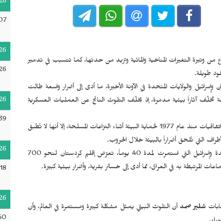
26
07
26
رع من وتيرة التغيرات المناخية والمائية وتزيد من حدتها، كما تتسبب في تدمير
26
قود طويلة.
إسرائيل والولايات المتحدة في الآونة الأخيرة، ما أدى إلى أضرار واسعة طالت
26
لحة تخلّف آثاراً بيئية مدمرة، إذ يخلّف التلوث الناتج عن العمليات العسكرية
39
وتُعد الحروب تهديداً كبيراً للبيئة على المستوى العالمي، ورغم وجود اتفاقيات منذ عام 1977 لحماية البيئة أثناء النزاعات المسلحة، إلا أنها لا تُطبق
راف التي تُلحق أضراراً بالبيئة خلال الحروب.
26
منذ 28 شباط/فبراير، ومع بدء الحرب بين إيران والولايات المتحدة وإسرائيل التي استمرت لمدة 40 يوماً، تعرّض إقليم كردستان لنحو 700
ات المرتبطة به في العراق، مما أدى إلى خسائر بشرية، وأضرار بيئية كبيرة.
18
26
غابات
شلير صمد
أن التلوث البيئي يمثل مشكلة كبيرة ومستمرة في العالم، وأن
50