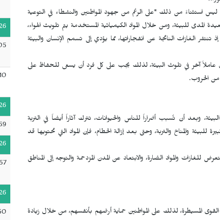
راء.
ستان ليس استثناءً من ذلك "على الرغم من جهود المواطنين والنشطاء في التوعية
بعيدة المدى للبيئة، ومن خلال المواد الكيميائية المستخدمة يتم تلويث الهواء،
26
ذ تنتشر الغازات الناتجة عن انفجاراتها، مما يؤدي إلى تسمم الإنسان والبيئة
05
ن عاملاً آخر في تلوث البيئة، لذلك يجب على كل فرد أن يسعى للحفاظ على
10
د من الحروب.
26
ئة، وبعد أن تُسبب أضراراً للناس والحيوانات، تترك آثاراً أيضاً في التربة
59
ة للبيئة والمناخ والتربة، وحتى بعد إزالة الحطام، فإن المواد التي تحتويها قد
26
للغازات والمواد الضارة، والابتعاد عن المدن المزدحمة والتوجه إلى المناطق
57
26
قوى المسيطرة، لذلك على المواطنين حماية أرضهم بأنفسهم، من خلال زيادة
50