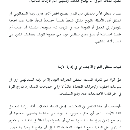
مقارنة بفئات أخرى، ما يوضح هشاشة وضعهن أمام الأزمات المناخية.
عندما يتعلق الأمر بالتنقل بين المدن يصبح الخطر أكبر. فترى رقية السمالوسي أن
التنقل أثناء الأمطار والرياح يشكل ضغطاً نفسياً وجسدياً كبيراً، خاصة عند الحاجة
للوصول إلى العمل أو العودة منه في ظروف غير متوقعة، مضيفة أن غياب أي
خطط احتياطية أو تنبؤ دقيق للطقس يزيد من صعوبة الموقف ويضاعف القلق على
النساء أثناء تنقلهن.
غياب منظور النوع الاجتماعي في إدارة الأزمة
على الرغم من المعرفة المسبقة ببعض التغيرات الجوية، إلا أن رقية السمالوسي ترى أن
سياسات الحكومة والإجراءات المتخذة غالباً لا تراعي احتياجات النساء، إذ تُدرج المرأة
في آخر قائمة الاهتمامات عند وضع السياسات.
وأوضحت أن هذا النقص في التخطيط يجعل النساء العاملات أكثر عرضة لتحمل
كلفة الأزمات دون أي دعم ملموس، مما يزيد من هشاشة وضعهن، معتبرة أن
المجتمع المدني والمؤسسات النسوية يمكن أن يلعبوا دوراً فعالاً في دعم النساء وتعزيز
قدرتهن على التكيف مع التغيرات المناخية، لافتة إلى أن برامج التوعية والتدريب