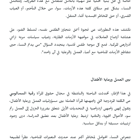
خاصة في ظل بنية تحتية غير مهيأة بالكامل للتعامل مع هذه الظروف. وتتحمل
النساء، بشكل غير متكافئ كلفة هذه الأزمات، سواء من خلال التأخير، أو الغياب
القسري، أو حتى المخاطر الجسدية أثناء التنقل.
تكشف هذه التطورات عن فجوة أعمق تتجاوز الطقس نفسه، لتسلط الضوء على
هشاشة أوضاع العاملات في مواجهة الأزمات الطارئة، وغياب سياسات مرنة تراعي
أدوارهن المركبة. فمع كل موجة طقس قاسية، يتجدد السؤال "من يدعم النساء حين
تتقاطع الأزمات المناخية مع أعباء العمل والرعاية في آن واحد".
بين العمل ورعاية الأطفال
في هذا الإطار، تحدثت الباحثة والناشطة في مجال حقوق المرأة
رقية السمالوسي
عن الكلفة المزدوجة التي واجهتها المرأة العاملة بين مسؤوليات العمل ورعاية الأطفال،
وتقول إنهن واجهن ازدواجية في التحديات الأولى تتعلق بضرورة النزول إلى العمل رغم
سوء الأحوال الجوية، والثانية ترتبط برعاية الأطفال بعد تعليق الدراسة، دون وجود
ترتيبات مسبقة أو بدائل مناسبة.
تتعرض النساء الحوامل لمخاطر أكبر عند حدوث التغيرات المناخية، نظراً لطبيعة