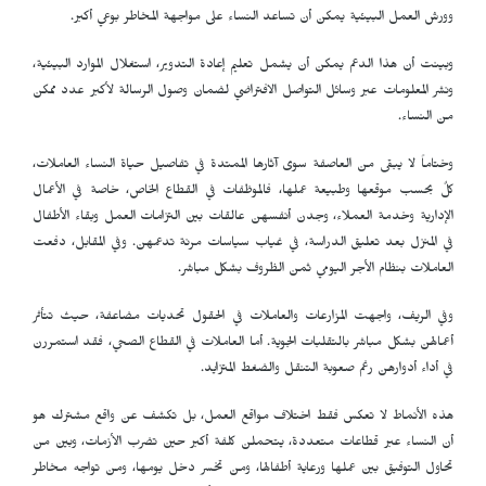
وورش العمل البيئية يمكن أن تساعد النساء على مواجهة المخاطر بوعي أكبر.
وبينت أن هذا الدعم يمكن أن يشمل تعليم إعادة التدوير، استغلال الموارد البيئية،
ونشر المعلومات عبر وسائل التواصل الافتراضي لضمان وصول الرسالة لأكبر عدد ممكن
من النساء.
وختاماً لا يبقى من العاصفة سوى آثارها الممتدة في تفاصيل حياة النساء العاملات،
كلٌ بحسب موقعها وطبيعة عملها، فالموظفات في القطاع الخاص، خاصة في الأعمال
الإدارية وخدمة العملاء، وجدن أنفسهن عالقات بين التزامات العمل وبقاء الأطفال
في المنزل بعد تعليق الدراسة، في غياب سياسات مرنة تدعمهن. وفي المقابل، دفعت
العاملات بنظام الأجر اليومي ثمن الظروف بشكل مباشر.
وفي الريف، واجهت المزارعات والعاملات في الحقول تحديات مضاعفة، حيث تتأثر
أعمالهن بشكل مباشر بالتقلبات الجوية. أما العاملات في القطاع الصحي، فقد استمررن
في أداء أدوارهن رغم صعوبة التنقل والضغط المتزايد.
هذه الأنماط لا تعكس فقط اختلاف مواقع العمل، بل تكشف عن واقع مشترك هو
أن النساء عبر قطاعات متعددة، يتحملن كلفة أكبر حين تضرب الأزمات، وبين من
تحاول التوفيق بين عملها ورعاية أطفالها، ومن تخسر دخل يومها، ومن تواجه مخاطر