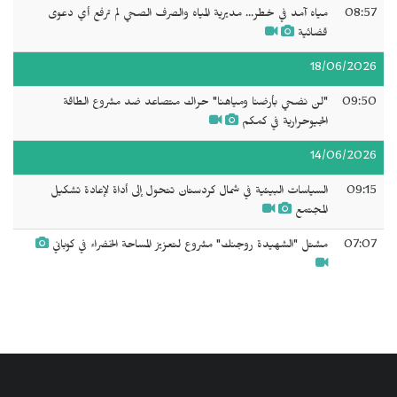
08:57
مياه آمد في خطر... مديرية المياه والصرف الصحي لم ترفع أي دعوى
قضائية
18/06/2026
09:50
"لن نضحي بأرضنا ومياهنا" حراك متصاعد ضد مشروع الطاقة
الجيوحرارية في كمكم
14/06/2026
09:15
السياسات البيئية في شمال كردستان تتحول إلى أداة لإعادة تشكيل
المجتمع
07:07
مشتل "الشهيدة روجنك" مشروع لتعزيز المساحة الخضراء في كوباني