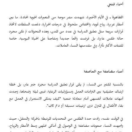
أسماء فتحي
القاهرة ـ
في الأيام الأخيرة، شهدت مصر موجة من التغيرات الجوية الحادة، ما بين
أمطار غزيرة، رياح قوية، وانخفاض ملحوظ في درجات الحرارة، دفعت السلطات لاتخاذ
قرارات سريعة مثل تعليق الدراسة في عدد من المدن، وهذه التحولات لم تكن مجرد
حالة طقس عابرة، بل فرضت واقعاً جديداً ومفاجئاً على الحياة اليومية، خاصة
للفئات الأكثر تأثراً، وفي مقدمتها النساء العاملات.
أعباء مضاعفة مع العاصفة
بالنسبة لكثير من النساء، لم يكن قرار تعليق الدراسة مجرد خبر عابر، بل لحظة
ارتباك حقيقية بين التزامات العمل ومسؤوليات الرعاية، فبين ليلة وضحاها، وجدت
أمهات عاملات أنفسهن أمام معادلة صعبة "كيف يمكن الاستمرار في العمل مع
بقاء الأطفال في المنزل دون ترتيبات مسبقة أو دعم كافٍ".
في الوقت نفسه، زادت حدة الطقس من التحديات المرتبطة بالحركة والتنقل، حيث
واجهت النساء صعوبات مضاعفة في الوصول إلى أماكن عملهن وسط الأمطار والرياح،