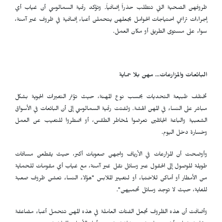
ظروفهن الصحية التي تتطلب حذراً إضافياً. وتؤكد رقية السمالوسي أن غياب أي
إجراءات تراعي احتياجات الحوامل يجعلهن يتحملن أعباء إضافية في ظروف غير آمنة،
سواء على مستوى الطريق أو مكان العمل.
البائعات والمزارعات... مهن بلا حماية
تختلف طبيعة التحديات بحسب نوع المهنة، حيث تؤثر التغيرات الجوية بشكل
مباشر على النساء في المهن الهشة. ولفتت رقية السمالوسي إلى أن البائعات في الأسواق
الشعبية والباعة الجائلين تعرضوا لمخاطر الطقس، أو اضطروا للتغيب عن العمل
وخسارة دخل اليوم.
وأوضحت أن المزارعات في الأرياف واجهن صعوبات أكبر، حيث يقطعن مسافات
طويلة للوصول إلى الحقول عبر وسائل نقل غير آمنة، مع غياب أي مقومات للحماية
من الأمطار أو أماكن للاختباء أو لتغيير الملابس "هؤلاء النساء تعشن ظروف صعبة
للغاية، حيث لا توجد وسائل تحميهن".
وأضافت أن هذه الظروف تجعل الفئات العاملة في هذه المهن تتحمل أعباء مضاعفة