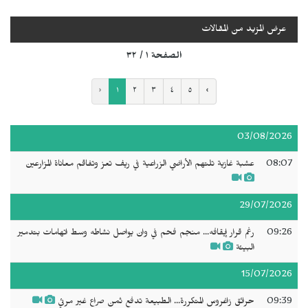
عرض المزيد من المقالات
الصفحة ١ / ٣٢
‹
١
٢
٣
٤
٥
›
03/08/2026
08:07
عشبة غازية تلتهم الأراضي الزراعية في ريف تعز وتفاقم معاناة المزارعين
29/07/2026
09:26
رغم قرار إيقافه... منجم فحم في وان يواصل نشاطه وسط اتهامات بتدمير
البيئة
15/07/2026
09:39
حرائق زاغروس المتكررة... الطبيعة تدفع ثمن صراع غير مرئي