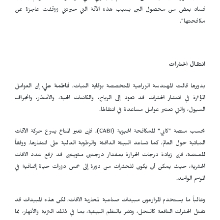
فساد بعض من محصول البن بسبب هذه الآفة التي حيرتني ووقفت عاجزة عن
مكافحتها".
انتقال الحشرات
بدورها قالت المهندسة الزراعية المتخصصة بوقاية النبات،
فاطمة علي
، إن العوامل
المؤثرة في انتشار الحشرات قد تعود إلى الرياح، والكائنات الحية، والأمطار، وانجراف
السيول، والتي تعتبر عوامل مساعدة في انتقالها.
بحسب منصة "كابي" للمكافحة الحيوية (
CABI
)، فإن تغير المناخ يسرّع حركة الآفات
النباتية حول العالم، كما تساعد البيئة الدافئة والرطوبة العالية على انتشارها. ووفقاً
للمنصة، فإن زيادة درجات الحرارة بمقدار درجتين مئويتين قد ترفع عدد الآفات
الحشرية، حيث يمكن أن يكون للحشرات من دورة إلى خمس دورات حياة إضافية في
الموسم الواحد.
وغالباً ما يستخدم المزارعون مبيدات صناعية لمحاربة الآفات، لكن هذه المبيدات قد
تقتل الحشرات النافعة كالنحل، وتضر بالنظم البيئية، بما في ذلك التربة والأنهار، مما