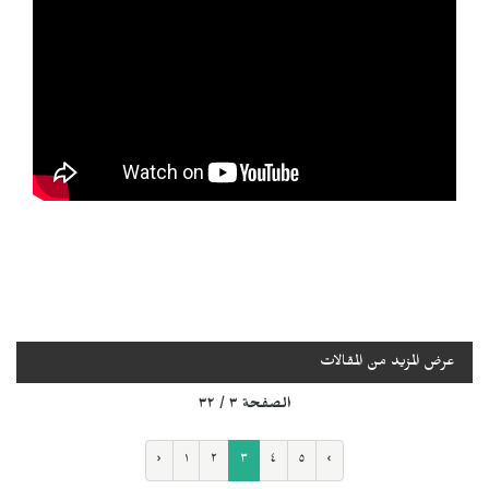
عرض المزيد من المقالات
الصفحة ٣ / ٣٢
‹
١
٢
٣
٤
٥
›