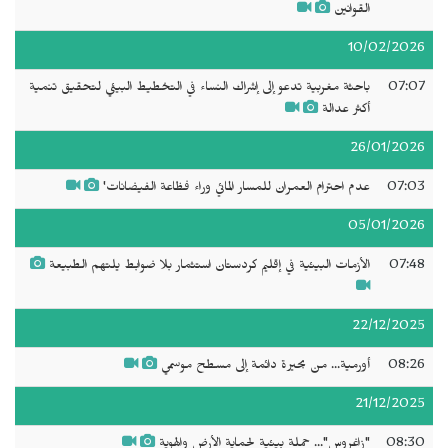
القوانين
10/02/2026
07:07
باحثة مغربية تدعو إلى إشراك النساء في التخطيط البيئي لتحقيق تنمية
أكثر عدالة
26/01/2026
07:03
عدم احترام العمران للمسار المائي وراء فظاعة الفيضانات'
05/01/2026
07:48
الأزمات البيئية في إقليم كردستان استثمار بلا ضوابط يلتهم الطبيعة
22/12/2025
08:26
أورمية... من بحيرة دائمة إلى مسطح موسمي
21/12/2025
08:30
"زاغروس"... حملة بيئية لحماية الأرض والهوية