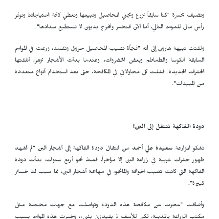
وتضيف بحسرة "كنا سابقاً نزرع ونجني المحاصيل ونبيعها ونغطي كافة احتياجاتنا ونوفر
رأس مال للموسم التالي، أما الآن فنخسر ونخرج بديون لا نستطيع سدادها".
ولفتت نبيهة هارون إلى أنه "فجأة تصيب المحاصيل حروق وتفسد، زرعت في المواسم
السابقة الكوسا والطماطم وبعض الخضروات، وعندما بدأت الأشجار تزهر، أتلفتها
الحشرات الجديدة. فشلت كل محاولاتي في المكافحة، حتى بعد استخدام أنواع متعددة
من المبيدات".
دودة الفاكهة تنتقل إلى البن!
تشكو المزارعة
سعيدة علي أحمد
من انتقال دودة الفاكهة إلى أشجار البن "لم أشهد
ظهور حشرات غريبة في زراعة البن إلا مؤخراً، فمنذ نحو أربع سنوات، بدأت دودة
الفاكهة التي كانت تصيب الجوافة والمانجو، في مهاجمة أشجار البن، مما سبب لنا خسائر
كبيرة".
وأضافت "عجزت عن مكافحة هذه الدودة وتواصلت مع جهات مختصة مثل
مكتب الزراعة بالمدينة، لكن للأسف لم يفيدوني بشيء، وخسرت هذه المواسم بسبب