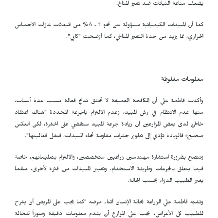
يضعف مناعة النباتات ضد تغير المناخ.
كما أن المبيدات الكيميائية مسؤولة عن نحو 1 ـ 4% من انبعاثات غازات الاحتباس
الحراري، مما يزيد من حدة التغير المناخي، كما أوضحت "كابي".
معلومات مغلوطة
وأكدت فاطمة علي أن المكافحة العميقة لا تحقق نتائج فعالة بسبب عدة أسباب،
منها عدم الانتظام في رش المبيد، وعدم الالتزام بالجرعة المحددة "هناك اعتقاد
خاطئ لدى بعض المزارعين أن زيادة جرعة المبيد ستقضي على الحشرة، لكن العكس
صحيح؛ فالزيادة تؤدي إلى تطوير حشرات مقاومة تجاه المبيدات، فتقل فعاليتها".
وتنصح بضرورة استشارة مهندسين زراعيين متخصصين، والالتزام بتعليماتهم، خاصة
فيما يتعلق بالجرعات وطريقة الاستخدام، وتغيير المبيدات من فترة لأخرى، مثلما
يغير الطبيب الدواء بحسب الحالة.
وتشبّه فاطمة علي الزراعة بحالة الإنسان أثناء مرضه "كما يجب على المريض أن يشرح
للطبيب كل الأعراض، يجب على المزارع أن يقدم معلومات دقيقة وصوراً للحالة