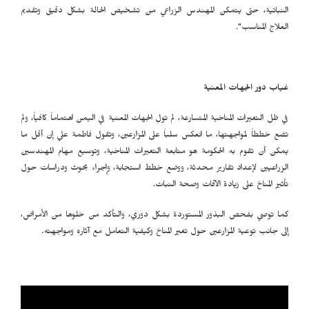
النباتية، حتى يتمكن المهندس الزراعي من تشخيص الحالة بشكل دقيق وتقديم
العلاج المناسب".
غياب دور الجهات المعنية
في ظل التغيرات المناخية المتسارعة، لم تولِ الجهات المعنية في اليمن اهتماماً كافياً، ولم
تضع خططاً لمواجهتها، ما انعكس سلباً على المزارعين، وتقول فاطمة علي إن أقل ما
يمكن أن تقوم به الحكومة هو متابعة التغيرات المناخية، وتوسيع مهام المهندسين
الزراعيين لإعداد تقارير محدثة، ووضع خطط استجابة، وإجراء بحوث ودراسات حول
تأثير المناخ على زيادة الآفات وصحة النبات.
كما توصي بفحص البذور المستوردة بشكل دوري، والتأكد من خلوها من الأمراض،
إلى جانب توعية المزارعين حول تغير المناخ وكيفية التعامل مع آثاره ومواجهته.