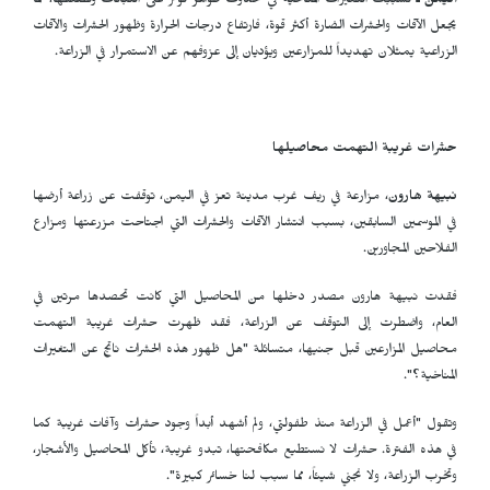
اليمن ـ
تسببت التغيرات المناخية في حدوث ظواهر تؤثر على النباتات وتضعفها، مما
يجعل الآفات والحشرات الضارة أكثر قوة، فارتفاع درجات الحرارة وظهور الحشرات والآفات
الزراعية يمثلان تهديداً للمزارعين ويؤديان إلى عزوفهم عن الاستمرار في الزراعة.
حشرات غريبة التهمت محاصيلها
نبيهة هارون
، مزارعة في ريف غرب مدينة تعز في اليمن، توقفت عن زراعة أرضها
في الموسمين السابقين، بسبب انتشار الآفات والحشرات التي اجتاحت مزرعتها ومزارع
الفلاحين المجاورين.
فقدت نبيهة هارون مصدر دخلها من المحاصيل التي كانت تحصدها مرتين في
العام، واضطرت إلى التوقف عن الزراعة، فقد ظهرت حشرات غريبة التهمت
محاصيل المزارعين قبل جنيها، متسائلة "هل ظهور هذه الحشرات ناتج عن التغيرات
المناخية؟".
وتقول "أعمل في الزراعة منذ طفولتي، ولم أشهد أبداً وجود حشرات وآفات غريبة كما
في هذه الفترة. حشرات لا نستطيع مكافحتها، تبدو غريبة، تأكل المحاصيل والأشجار،
وتخرب الزراعة، ولا نجني شيئاً، مما سبب لنا خسائر كبيرة".