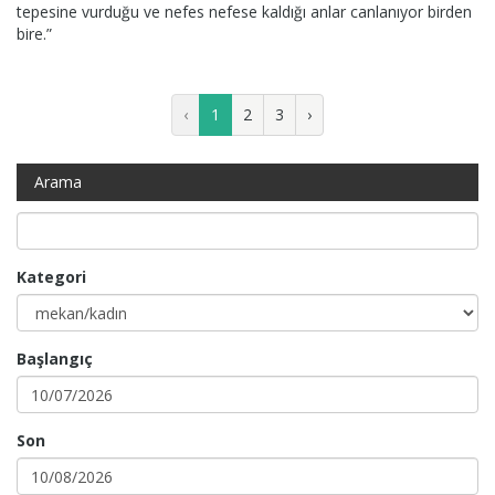
tepesine vurduğu ve nefes nefese kaldığı anlar canlanıyor birden
bire.”
‹
1
2
3
›
Arama
Kategori
Başlangıç
Son