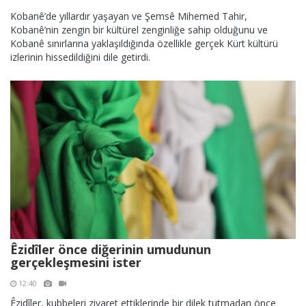
Kobanê’de yıllardır yaşayan ve Şemsê Mihemed Tahir,
Kobanê’nin zengin bir kültürel zenginliğe sahip olduğunu ve
Kobanê sınırlarına yaklaşıldığında özellikle gerçek Kürt kültürü
izlerinin hissedildiğini dile getirdi.
Êzidîler önce diğerinin umudunun
gerçekleşmesini ister
12:40
Êzidîler, kubbeleri ziyaret ettiklerinde bir dilek tutmadan önce