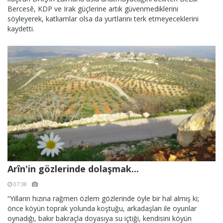
Bercesê, KDP ve Irak güçlerine artık güvenmediklerini
söyleyerek, katliamlar olsa da yurtlarını terk etmeyeceklerini
kaydetti.
Arîn'in gözlerinde dolaşmak...
07:38
“Yılların hızına rağmen özlem gözlerinde öyle bir hal almış ki;
önce köyün toprak yolunda koştuğu, arkadaşları ile oyunlar
oynadığı, bakır bakraçla doyasıya su içtiği, kendisini köyün