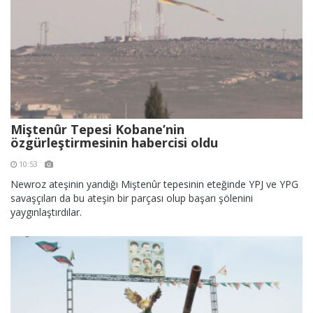
Miştenûr Tepesi Kobane’nin
özgürleştirmesinin habercisi oldu
10:53
Newroz ateşinin yandığı Miştenûr tepesinin eteğinde YPJ ve YPG
savaşçıları da bu ateşin bir parçası olup başarı şölenini
yaygınlaştırdılar.