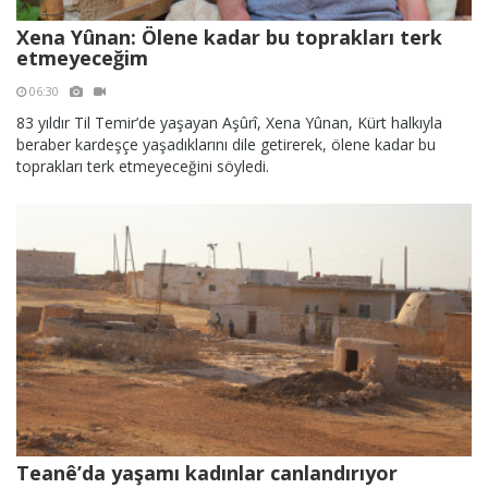
Xena Yûnan: Ölene kadar bu toprakları terk
etmeyeceğim
06:30
83 yıldır Til Temir’de yaşayan Aşûrî, Xena Yûnan, Kürt halkıyla
beraber kardeşçe yaşadıklarını dile getirerek, ölene kadar bu
toprakları terk etmeyeceğini söyledi.
Teanê’da yaşamı kadınlar canlandırıyor