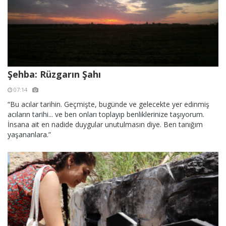
Şehba: Rüzgarın Şahı
07:14
“Bu acılar tarihin. Geçmişte, bugünde ve gelecekte yer edinmiş
acıların tarihi... ve ben onları toplayıp benliklerinize taşıyorum.
İnsana ait en nadide duygular unutulmasın diye. Ben tanığım
yaşananlara.”