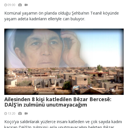
09:00
Komünal yaşamın ön planda olduğu Şehba’nın Teanê köyünde
yaşam adeta kadınların elleriyle can buluyor.
Ailesinden 8 kişi katledilen Bêzar Bercesê:
DAİŞ’in zulmünü unutmayacağım
13:20
Koço’ya saldırılarak yüzlerce insanı katleden ve çok sayıda kadını
kaçıran DAİŞ’in zulmünü asla unutmayacağını belirten Bêzar