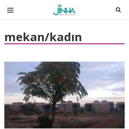
Menüyü
aç
/
kapat
mekan/kadın