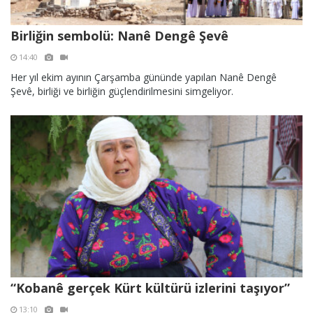
Birliğin sembolü: Nanê Dengê Şevê
14:40
Her yıl ekim ayının Çarşamba gününde yapılan Nanê Dengê
Şevê, birliği ve birliğin güçlendirilmesini simgeliyor.
“Kobanê gerçek Kürt kültürü izlerini taşıyor”
13:10