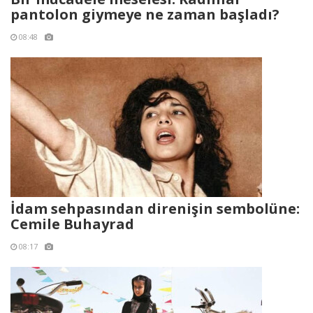
pantolon giymeye ne zaman başladı?
08:48
İdam sehpasından direnişin sembolüne:
Cemile Buhayrad
08:17