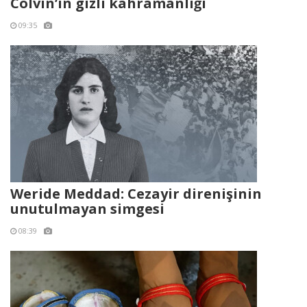
Colvin’in gizli kahramanlığı
09:35
Weride Meddad: Cezayir direnişinin
unutulmayan simgesi
08:39