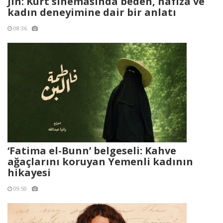
Jin: Kürt sinemasında beden, hafıza ve
kadın deneyimine dair bir anlatı
08:36
‘Fatima el-Bunn’ belgeseli: Kahve
ağaçlarını koruyan Yemenli kadının
hikayesi
09:50