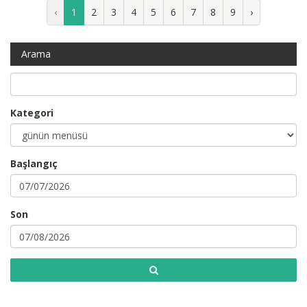
‹
1
2
3
4
5
6
7
8
9
›
Arama
Kategori
Başlangıç
Son