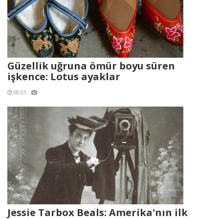
Güzellik uğruna ömür boyu süren
işkence: Lotus ayaklar
08:03
Jessie Tarbox Beals: Amerika'nın ilk