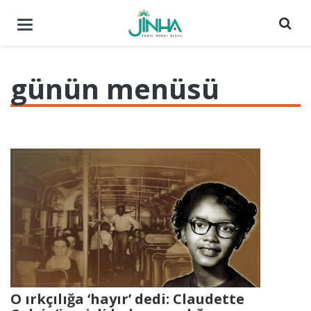
Menüyü
aç
/
kapat
günün menüsü
O ırkçılığa ‘hayır’ dedi: Claudette