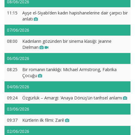
08/06/2026
11:15
Ayşe el-Siyabi’den kadın hapishanelerine dair çarpıcı bir
anlatı
07/06/2026
08:00
Kadınların gözünden bir sinema klasiği: Jeanne
Dielman
06/06/2026
08:25
Bir romanın tanıklığı: Michael Armstrong, Fabrika
Çocuğu
04/06/2026
09:24
Özgürlük – Amargi: ‘Anaya Dönüş’ün tarihsel anlamı
03/06/2026
09:37
Kürtlerin ilk filmi: Zarê
02/06/2026