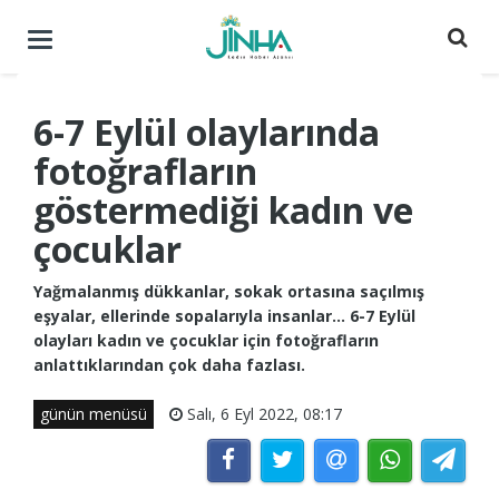
Menüyü
aç
/
kapat
6-7 Eylül olaylarında
fotoğrafların
göstermediği kadın ve
çocuklar
Yağmalanmış dükkanlar, sokak ortasına saçılmış
eşyalar, ellerinde sopalarıyla insanlar… 6-7 Eylül
olayları kadın ve çocuklar için fotoğrafların
anlattıklarından çok daha fazlası.
günün menüsü
Salı, 6 Eyl 2022, 08:17