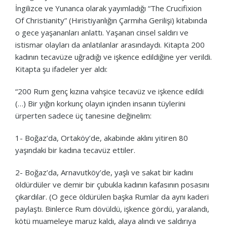
İngilizce ve Yunanca olarak yayımladığı “The Crucifixion
Of Christianity” (Hıristiyanlığın Çarmıha Gerilişi) kitabında
o gece yaşananları anlattı. Yaşanan cinsel saldırı ve
istismar olayları da anlatılanlar arasındaydı. Kitapta 200
kadının tecavüze uğradığı ve işkence edildiğine yer verildi.
Kitapta şu ifadeler yer aldı:
“200 Rum genç kızına vahşice tecavüz ve işkence edildi
(…) Bir yığın korkunç olayın içinden insanın tüylerini
ürperten sadece üç tanesine değinelim:
1- Boğaz’da, Ortaköy’de, akabinde aklını yitiren 80
yaşındaki bir kadına tecavüz ettiler.
2- Boğaz’da, Arnavutköy’de, yaşlı ve sakat bir kadını
öldürdüler ve demir bir çubukla kadının kafasının posasını
çıkardılar. (O gece öldürülen başka Rumlar da aynı kaderi
paylaştı. Binlerce Rum dövüldü, işkence gördü, yaralandı,
kötü muameleye maruz kaldı, alaya alındı ve saldırıya