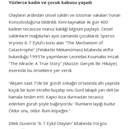
Yüzlerce kadın ve çocuk kabusu yaşadı
Olayların ardından cinsel saldırı ve istismar vakaları Yunan
Konsolosluğu’na bildirildi. Kimi kaynaklar iki gün 400
kadının tecavüze maruz kaldığı bilgisini paylaştı. Cinsel
saldırıların mağdurları aynı zamanda çocuklardı. Speros
Vryonis 6-7 Eylül’ü konu alan “The Mechanism of
Catastrophe” (Felaketin Mekanizması) kitabında atıfta
bulunduğu 1995’te yayımlanan Leonidas Koumakis imzalı
“The Miracle: A True Story” (Mucize: Gerçek Bir Hikaye)
eserinde bu örneklere yer verdi.
“Akşam saat 7’de bir güruh sokağın ortasında altı yaşında
küçük bir kızın etrafını kuşatıp onu Goril lakaplı yarı deli bir
hamala teslim etti. Kapıcı kıza durmadan tecavüz
ederken güruh şöyle bağırıyordu: ‘Rumların layığı budur.
Öldür onu, öldür Rum köpeğini."
Dilek Güven’in “6-7 Eylül Olayları” kitabında Yorgos