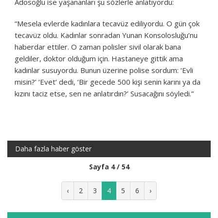
Adosoğlu ise yaşananları şu sözlerle anlatıyordu:
“Mesela evlerde kadınlara tecavüz ediliyordu. O gün çok
tecavüz oldu. Kadınlar sonradan Yunan Konsolosluğu’nu
haberdar ettiler. O zaman polisler sivil olarak bana
geldiler, doktor olduğum için. Hastaneye gittik ama
kadınlar susuyordu. Bunun üzerine polise sordum: ‘Evli
misin?’ ‘Evet’ dedi, ‘Bir gecede 500 kişi senin karını ya da
kızını taciz etse, sen ne anlatırdın?’ Susacağını söyledi.”
Daha fazla haber göster
Sayfa 4 / 54
‹
2
3
4
5
6
›