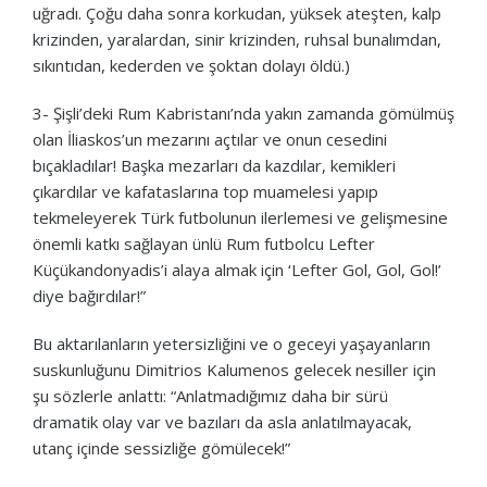
uğradı. Çoğu daha sonra korkudan, yüksek ateşten, kalp
krizinden, yaralardan, sinir krizinden, ruhsal bunalımdan,
sıkıntıdan, kederden ve şoktan dolayı öldü.)
3- Şişli’deki Rum Kabristanı’nda yakın zamanda gömülmüş
olan İliaskos’un mezarını açtılar ve onun cesedini
bıçakladılar! Başka mezarları da kazdılar, kemikleri
çıkardılar ve kafataslarına top muamelesi yapıp
tekmeleyerek Türk futbolunun ilerlemesi ve gelişmesine
önemli katkı sağlayan ünlü Rum futbolcu Lefter
Küçükandonyadis’i alaya almak için ‘Lefter Gol, Gol, Gol!’
diye bağırdılar!”
Bu aktarılanların yetersizliğini ve o geceyi yaşayanların
suskunluğunu Dimitrios Kalumenos gelecek nesiller için
şu sözlerle anlattı: “Anlatmadığımız daha bir sürü
dramatik olay var ve bazıları da asla anlatılmayacak,
utanç içinde sessizliğe gömülecek!”