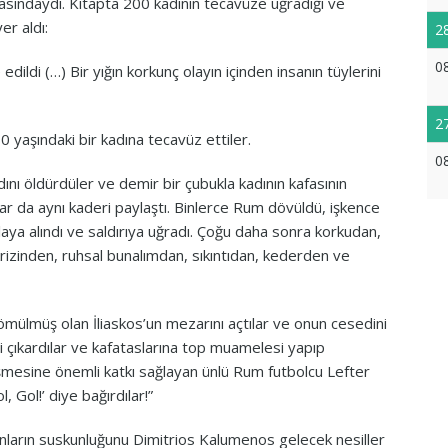
 arasındaydı. Kitapta 200 kadının tecavüze uğradığı ve
er aldı:
2
0
ildi (…) Bir yığın korkunç olayın içinden insanın tüylerini
2
0 yaşındaki bir kadına tecavüz ettiler.
0
ını öldürdüler ve demir bir çubukla kadının kafasının
ar da aynı kaderi paylaştı. Binlerce Rum dövüldü, işkence
aya alındı ve saldırıya uğradı. Çoğu daha sonra korkudan,
krizinden, ruhsal bunalımdan, sıkıntıdan, kederden ve
ömülmüş olan İliaskos’un mezarını açtılar ve onun cesedini
ri çıkardılar ve kafataslarına top muamelesi yapıp
şmesine önemli katkı sağlayan ünlü Rum futbolcu Lefter
, Gol!’ diye bağırdılar!”
yanların suskunluğunu Dimitrios Kalumenos gelecek nesiller