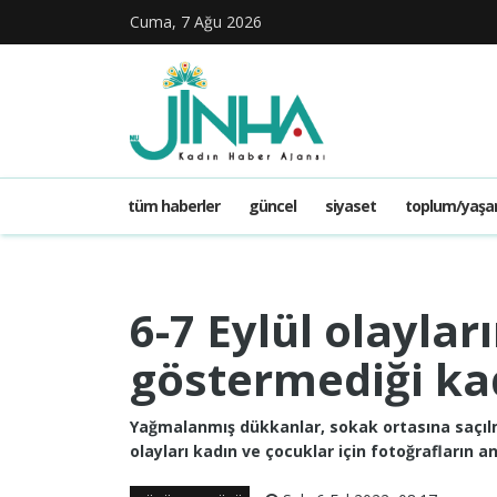
Cuma, 7 Ağu 2026
tüm haberler
güncel
siyaset
toplum/yaş
6-7 Eylül olaylar
göstermediği ka
Yağmalanmış dükkanlar, sokak ortasına saçılmı
olayları kadın ve çocuklar için fotoğrafların a