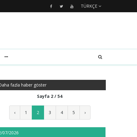
TÜRKÇE
Daha fazla haber göster
Sayfa 2 / 54
‹
1
2
3
4
5
›
2/07/2026