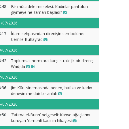
8:48
Bir mücadele meselesi: Kadınlar pantolon
giymeye ne zaman başladı?
1/07/2026
8:17
İdam sehpasından direnişin sembolüne:
Cemile Buhayrad
8/07/2026
8:42
Toplumsal normlara karşı stratejik bir direniş:
Wadjda
7/07/2026
8:36
Jin: Kürt sinemasında beden, hafıza ve kadın
deneyimine dair bir anlatı
6/07/2026
9:50
‘Fatima el-Bunn’ belgeseli: Kahve ağaçlarını
koruyan Yemenli kadının hikayesi