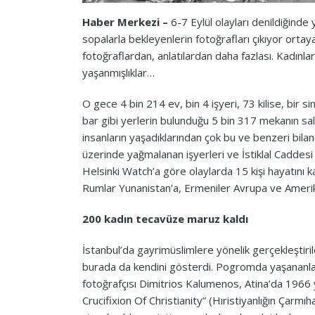
Haber Merkezi –
6-7 Eylül olayları denildiğinde
sopalarla bekleyenlerin fotoğrafları çıkıyor ortaya
fotoğraflardan, anlatılardan daha fazlası. Kadınla
yaşanmışlıklar…
O gece 4 bin 214 ev, bin 4 işyeri, 73 kilise, bir si
bar gibi yerlerin bulunduğu 5 bin 317 mekanın saldı
insanların yaşadıklarından çok bu ve benzeri bilanç
üzerinde yağmalanan işyerleri ve İstiklal Caddesi ü
Helsinki Watch’a göre olaylarda 15 kişi hayatını k
Rumlar Yunanistan’a, Ermeniler Avrupa ve Amerik
200 kadın tecavüze maruz kaldı
İstanbul’da gayrimüslimlere yönelik gerçekleştiri
burada da kendini gösterdi. Pogromda yaşananlar
fotoğrafçısı Dimitrios Kalumenos, Atina’da 1966 y
Crucifixion Of Christianity” (Hıristiyanlığın Çarmıh