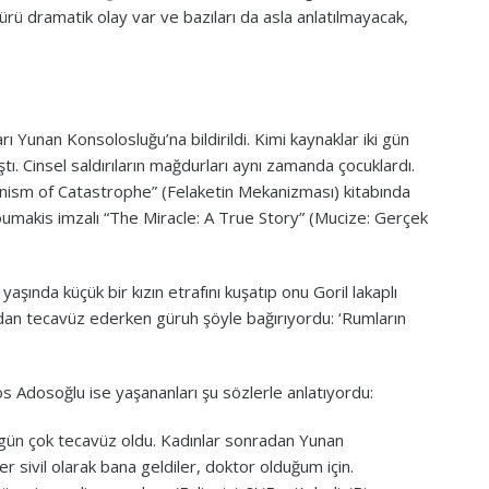
sürü dramatik olay var ve bazıları da asla anlatılmayacak,
rı Yunan Konsolosluğu’na bildirildi. Kimi kaynaklar iki gün
tı. Cinsel saldırıların mağdurları aynı zamanda çocuklardı.
nism of Catastrophe” (Felaketin Mekanizması) kitabında
umakis imzalı “The Miracle: A True Story” (Mucize: Gerçek
aşında küçük bir kızın etrafını kuşatıp onu Goril lakaplı
madan tecavüz ederken güruh şöyle bağırıyordu: ‘Rumların
os Adosoğlu ise yaşananları şu sözlerle anlatıyordu:
 gün çok tecavüz oldu. Kadınlar sonradan Yunan
 sivil olarak bana geldiler, doktor olduğum için.