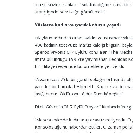
için şu sözlerle anlattı: “Anlatmadığımız daha bir 
utanç içinde sessizliğe gömülecek!”
Yüzlerce kadın ve çocuk kabusu yaşadı
Olayların ardından cinsel saldırı ve istismar vakala
400 kadının tecavüze maruz kaldığı bilgisini paylaş
Speros Vryonis 6-7 Eylül’ü konu alan “The Mecha
atıfta bulunduğu 1995’te yayımlanan Leonidas Ko
Bir Hikaye) eserinde bu örneklere yer verdi.
“Akşam saat 7’de bir güruh sokağın ortasında altı y
yarı deli bir hamala teslim etti. Kapıcı kıza dur
layığı budur. Öldür onu, öldür Rum köpeğini."
Dilek Güven’in “6-7 Eylül Olayları” kitabında Yorg
“Mesela evlerde kadınlara tecavüz ediliyordu. O
Konsolosluğu’nu haberdar ettiler. O zaman polisler