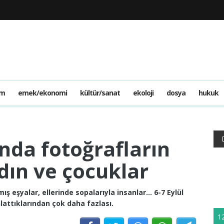
am
emek/ekonomi
kültür/sanat
ekoloji
dosya
hukuk
ında fotoğrafların
dın ve çocuklar
ş eşyalar, ellerinde sopalarıyla insanlar… 6-7 Eylül
nlattıklarından çok daha fazlası.
1