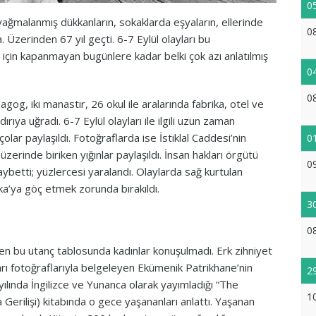
0
 yağmalanmış dükkanların, sokaklarda eşyaların, ellerinde
0
. Üzerinden 67 yıl geçti. 6-7 Eylül olayları bu
r için kapanmayan bugünlere kadar belki çok azı anlatılmış
0
0
nagog, iki manastır, 26 okul ile aralarında fabrika, otel ve
rıya uğradı. 6-7 Eylül olayları ile ilgili uzun zaman
olar paylaşıldı. Fotoğraflarda ise İstiklal Caddesi’nin
0
zerinde biriken yığınlar paylaşıldı. İnsan hakları örgütü
0
aybetti; yüzlercesi yaralandı. Olaylarda sağ kurtulan
a’ya göç etmek zorunda bırakıldı.
3
0
len bu utanç tablosunda kadınlar konuşulmadı. Erk zihniyet
ı fotoğraflarıyla belgeleyen Ekümenik Patrikhane’nin
2
ılında İngilizce ve Yunanca olarak yayımladığı “The
1
a Gerilişi) kitabında o gece yaşananları anlattı. Yaşanan