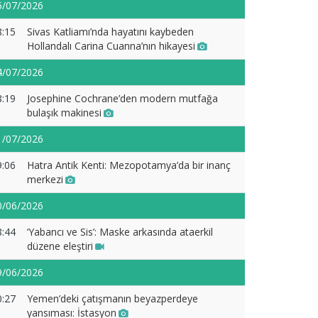
5/07/2026
8:15
Sivas Katliamı’nda hayatını kaybeden
Hollandalı Carina Cuanna’nın hikayesi
4/07/2026
8:19
Josephine Cochrane’den modern mutfağa
bulaşık makinesi
1/07/2026
9:06
Hatra Antik Kenti: Mezopotamya’da bir inanç
merkezi
0/06/2026
8:44
‘Yabancı ve Sis’: Maske arkasında ataerkil
düzene eleştiri
9/06/2026
0:27
Yemen’deki çatışmanın beyazperdeye
yansıması: İstasyon