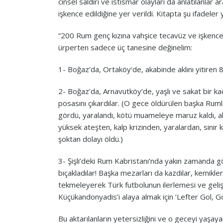
cinsel saldırı ve istismar olayları da anlatılanlar
işkence edildiğine yer verildi. Kitapta şu ifadeler y
“200 Rum genç kızına vahşice tecavüz ve işkence ed
ürperten sadece üç tanesine değinelim:
1- Boğaz’da, Ortaköy’de, akabinde aklını yitiren 8
2- Boğaz’da, Arnavutköy’de, yaşlı ve sakat bir kad
posasını çıkardılar. (O gece öldürülen başka Ruml
gördü, yaralandı, kötü muameleye maruz kaldı, al
yüksek ateşten, kalp krizinden, yaralardan, sinir 
şoktan dolayı öldü.)
3- Şişli’deki Rum Kabristanı’nda yakın zamanda g
bıçakladılar! Başka mezarları da kazdılar, kemikle
tekmeleyerek Türk futbolunun ilerlemesi ve geli
Küçükandonyadis’i alaya almak için ‘Lefter Gol, Gol
Bu aktarılanların yetersizliğini ve o geceyi yaşa