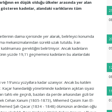
lığının en düşük olduğu ülkeler arasında yer alan
gösteren kadınlar, alandaki varlıklarını tüm
2
0
etlerinin daima içerisinde yer alarak, belirleyici konumda
2
lma mekanizmalarından sürekli uzak tutuldu. İran
0
katılmaması gerektiğini belirtmiyor. Ancak kadınların
tinin yüzde 19,1’i geçmemesi kadınların bu alanlardaki
1
0
inci ve 19’uncu yüzyıllara kadar uzanıyor. Ancak bu katılım
yor. Kaçar hanedanlığı yönetiminde kadınların açıktan siyasi
1
 tahtı ele geçirdi, bazıları da perde arkasından gizli bir
0
i Melek Cehan Xanum (1805-1873), Mihemed Qasim Xan El-
 Mihemed Şah Qacar (1834 - 1848) ölümünün ardından oğlu