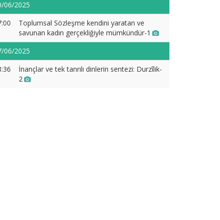
0/06/2025
7:00
Toplumsal Sözleşme kendini yaratan ve
savunan kadın gerçekliğiyle mümkündür-1
7/06/2025
8:36
İnançlar ve tek tanrılı dinlerin sentezi: Durzîlik-
2