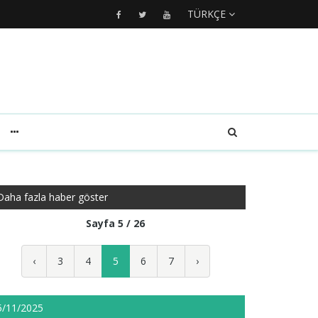
TÜRKÇE
Daha fazla haber göster
Sayfa 5 / 26
‹
3
4
5
6
7
›
5/11/2025