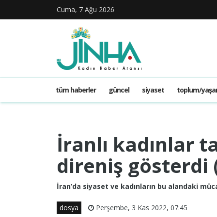
Cuma, 7 Ağu 2026
tüm haberler
güncel
siyaset
toplum/yaş
İranlı kadınlar t
direniş gösterdi 
İran’da siyaset ve kadınların bu alandaki müc
dosya
Perşembe, 3 Kas 2022, 07:45