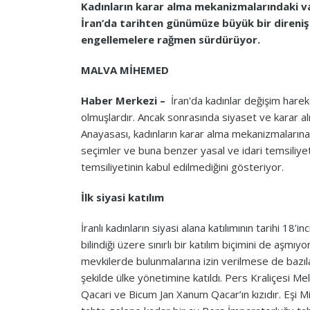
Kadınların karar alma mekanizmalarındaki var
İran’da tarihten günümüze büyük bir direniş 
engellemelere rağmen sürdürüyor.
MALVA MİHEMED
Haber Merkezi –
İran'da kadınlar değişim harek
olmuşlardır. Ancak sonrasında siyaset ve karar a
Anayasası, kadınların karar alma mekanizmalarına 
seçimler ve buna benzer yasal ve idari temsiliye
temsiliyetinin kabul edilmediğini gösteriyor.
İlk siyasi katılım
İranlı kadınların siyasi alana katılımının tarihi 18’
bilindiği üzere sınırlı bir katılım biçimini de aşmı
mevkilerde bulunmalarına izin verilmese de bazıları
şekilde ülke yönetimine katıldı. Pers Kraliçes
Qacari ve Bicum Jan Xanum Qacar’ın kızıdır. Eşi