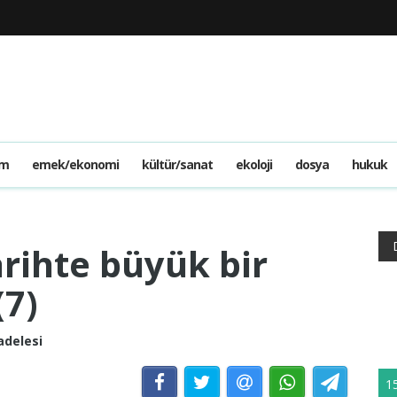
am
emek/ekonomi
kültür/sanat
ekoloji
dosya
hukuk
arihte büyük bir
(7)
adelesi
1