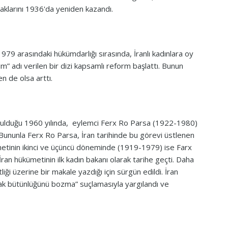
aklarını 1936'da yeniden kazandı.
 arasındaki hükümdarlığı sırasında, İranlı kadınlara oy
” adı verilen bir dizi kapsamlı reform başlattı. Bunun
n de olsa arttı.
kurulduğu 1960 yılında, eylemci Ferx Ro Parsa (1922-1980)
 Bununla Ferx Ro Parsa, İran tarihinde bu görevi üstlenen
etinin ikinci ve üçüncü döneminde (1919-1979) ise Farx
ran hükümetinin ilk kadın bakanı olarak tarihe geçti. Daha
iği üzerine bir makale yazdığı için sürgün edildi. İran
k bütünlüğünü bozma” suçlamasıyla yargılandı ve