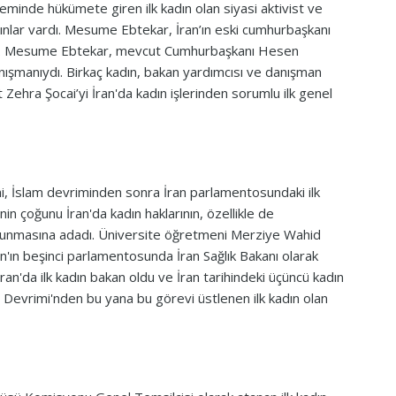
neminde hükümete giren ilk kadın olan siyasi aktivist ve
nlar vardı. Mesume Ebtekar, İran’ın eski cumhurbaşkanı
. Mesume Ebtekar, mevcut Cumhurbaşkanı Hesen
nışmanıydı. Birkaç kadın, bakan yardımcısı ve danışman
st Zehra Şocai’yi İran'da kadın işlerinden sorumlu ilk genel
ni, İslam devriminden sonra İran parlamentosundaki ilk
nin çoğunu İran'da kadın haklarının, özellikle de
orunmasına adadı. Üniversite öğretmeni Merziye Wahid
an'ın beşinci parlamentosunda İran Sağlık Bakanı olarak
an'da ilk kadın bakan oldu ve İran tarihindeki üçüncü kadın
m Devrimi'nden bu yana bu görevi üstlenen ilk kadın olan