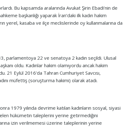
orlardı. Bu kapsamda aralarında Avukat Şirin Ebadi’nin de
mahkeme başkanlığı yaparak İran’daki ilk kadın hakim
rın yerel, kasaba ve ilçe meclislerinde oy kullanmalarına da
33, parlamentoya 22 ve senatoya 2 kadın seçildi. Ulusal
başkanı oldu. Kadınlar hakim olamıyordu ancak hakim
ordu. 21 Eylül 2016'da Tahran Cumhuriyet Savcısı,
dını müfettiş (soruşturma hakimi) olarak atadı.
ra 1979 yılında devrime katılan kadınların sosyal, siyasi
gelen hükümetin taleplerini yerine getirmediğini
larına izin verilmemesi üzerine taleplerinin yerine