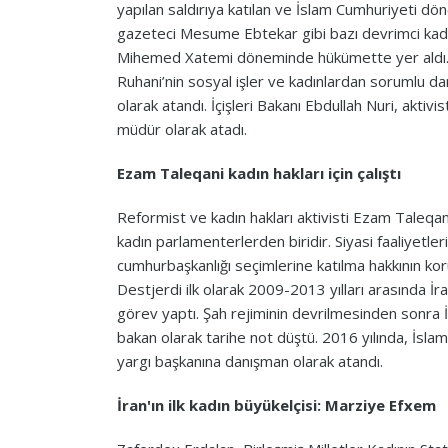
yapılan saldırıya katılan ve İslam Cumhuriyeti dö
gazeteci Mesume Ebtekar gibi bazı devrimci kadı
Mihemed Xatemi döneminde hükümette yer aldı
Ruhani’nin sosyal işler ve kadınlardan sorumlu da
olarak atandı. İçişleri Bakanı Ebdullah Nuri, aktivi
müdür olarak atadı.
Ezam Taleqani kadın hakları için çalıştı
Reformist ve kadın hakları aktivisti Ezam Taleqa
kadın parlamenterlerden biridir. Siyasi faaliyetleri
cumhurbaşkanlığı seçimlerine katılma hakkının k
Destjerdi ilk olarak 2009-2013 yılları arasında İr
görev yaptı. Şah rejiminin devrilmesinden sonra İr
bakan olarak tarihe not düştü. 2016 yılında, İsla
yargı başkanına danışman olarak atandı.
İran'ın ilk kadın büyükelçisi: Marziye Efxem