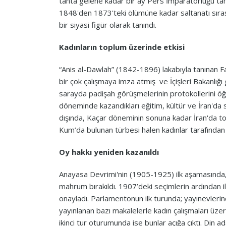
tahta gelene kadar bir ay Pers İmparatorluğu tah
1848'den 1873'teki ölümüne kadar saltanatı sırası
bir siyasi figür olarak tanındı.
Kadınların toplum üzerinde etkisi
“Anis al-Dawlah” (1842-1896) lakabıyla tanınan Fa
bir çok çalışmaya imza atmış ve İçişleri Bakanlığı
sarayda padişah görüşmelerinin protokollerini öğre
döneminde kazandıkları eğitim, kültür ve İran'da 
dışında, Kaçar döneminin sonuna kadar İran'da topl
Kum’da bulunan türbesi halen kadınlar tarafından 
Oy hakkı yeniden kazanıldı
Anayasa Devrimi'nin (1905-1925) ilk aşamasında,
mahrum bırakıldı. 1907’deki seçimlerin ardından i
onayladı. Parlamentonun ilk turunda; yayınevleri
yayınlanan bazı makalelerle kadın çalışmaları üze
ikinci tur oturumunda ise bunlar açığa çıktı. Din 