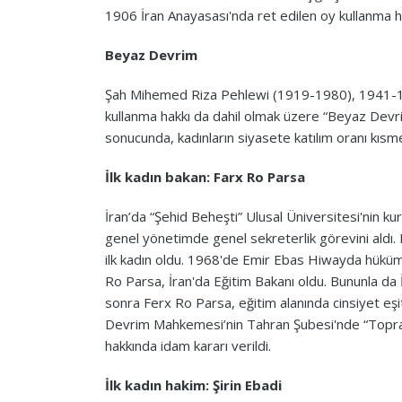
1906 İran Anayasası'nda ret edilen oy kullanma h
Beyaz Devrim
Şah Mihemed Riza Pehlewi (1919-1980), 1941-1979
kullanma hakkı da dahil olmak üzere “Beyaz Devrim
sonucunda, kadınların siyasete katılım oranı kısme
İlk kadın bakan: Farx Ro Parsa
İran’da “Şehid Beheşti” Ulusal Üniversitesi'nin 
genel yönetimde genel sekreterlik görevini aldı.
ilk kadın oldu. 1968'de Emir Ebas Hiwayda hüküm
Ro Parsa, İran'da Eğitim Bakanı oldu. Bununla da İ
sonra Ferx Ro Parsa, eğitim alanında cinsiyet eşitl
Devrim Mahkemesi’nin Tahran Şubesi'nde “Topra
hakkında idam kararı verildi.
İlk kadın hakim: Şirin Ebadi