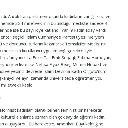
ıdı. Ancak İran parlamentosunda kadınların varlığı ikinci ve
önemde 324 milletvekilinin bulunduğu mecliste sadece 4
inde ise bu sayı ikiye katlandı. Yani 9 kadın aday vardı.
enter seçildi. İslam Cumhuriyeti Partisi üyesi Meryem
ncü ve dördüncü turlarını kazanarak Temsilciler Meclisi'nin
eclisinin kurullarını uygulamadığı gerekçesiyle
hruz'un yanı sıra Fexri Tac Emir Şeqaqi, Fatima Humeyun,
eşinci mecliste ise Nefisa Fiyaz Bexş, Munira Nobaxt ve
inci ve yedinci devrede İslam Devrimi Kadın Örgütü'nün
aşkanıydı ve aynı zamanda üniversitede öğretmeniydi.
lletvekili katıldı.
ı
eformist kadınlar” olarak bilinen feminist bir hareketin
 kültürel alanlarda uzman olan çok sayıda eğitimli kadın,
rdan oluşuyordu. Bu harekette, Amerikan Büyükelçiliğine