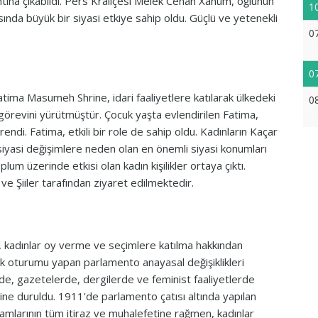
tına çıkabildi. Pers Kraliçesi Melek Cehan Xanum, oğlunun
1
nda büyük bir siyasi etkiye sahip oldu. Güçlü ve yetenekli
0
0
tima Masumeh Shrine, idari faaliyetlere katılarak ülkedeki
0
 görevini yürütmüştür. Çocuk yaşta evlendirilen Fatima,
ndi. Fatima, etkili bir role de sahip oldu. Kadınların Kaçar
siyasi değişimlere neden olan en önemli siyasi konumları
um üzerinde etkisi olan kadın kişilikler ortaya çıktı.
ve Şiiler tarafından ziyaret edilmektedir.
 kadınlar oy verme ve seçimlere katılma hakkından
lk oturumu yapan parlamento anayasal değişiklikleri
nde, gazetelerde, dergilerde ve feminist faaliyetlerde
rine duruldu. 1911'de parlamento çatısı altında yapılan
adamlarının tüm itiraz ve muhalefetine rağmen, kadınlar