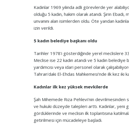
Kadınlar 1969 yılında adli görevlerde yer alabiliy
olduğu 5 kadın, hakim olarak atandı. Şirin Ebadi, 
unvanını alan isimlerden oldu. Öte yandan kadınla
izin verildi.
5 kadın belediye başkanı oldu
Tarihler 1978’i gösterdiğinde yerel meclislere 3
Meclise ise 22 kadın atandı ve 5 kadın belediye 
yardımcısı veya idari personel olarak çalışabiliy
Tahran'daki El-Ehdas Mahkemesi’nde ilk kez iki ka
Kadınlar ilk kez yüksek mevkilerde
Şah Mihemede Rıza Pehlevi'nin devrilmesinden son
ve hukuki düzeyde talepleri arttı. Kadınlar, yeni 
gördüklerinde ve meclisin ilk toplantısına katılma
getirilmesi için mücadeleye başladı.