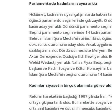
Parlamentoda kadınların sayısı arttı
Hükümet, kadınların siyasi çalışmalarda hakkını tan
üçüncü parlamento seçimlerinde çok zayıftı. O d
kadın aday yer aldı. Dördüncü parlamento seçimler
Beşinci parlamento seçimlerinde 14 kadın parlam
Behruz, İslami Şura Meclisi'nin birinci, ikinci, üçü
dokuzuncu oturumuna aday oldu. Ancak uygulama m
uzaklaştırma aldı. Dördüncü mecliste Meryem Be
Axtar Derexşende, Qudsiya Sidi Elewi yer aldı. B
Wehid Wedastji yer aldı. Nafisa Fiyaz Bexş, beş
başkanı ve Kadın Sosyal ve Kültür Konseyi'nin b
İslam Şura Meclisi'nin beşinci oturumuna 14 kadın mi
Kadınlar siyasetin birçok alanında görev ald
Reform hareketinin başladığı 1997 yılında İran, “r
ortaya çıkışına tanık oldu. Bu harekette sosyal ve
orta sınıf kadınları ve üst sınıf mensubu kadınla