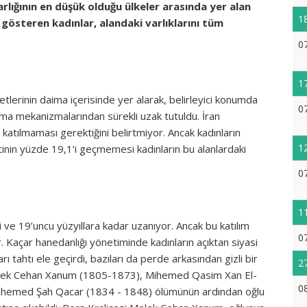
lığının en düşük olduğu ülkeler arasında yer alan
1
gösteren kadınlar, alandaki varlıklarını tüm
0
1
etlerinin daima içerisinde yer alarak, belirleyici konumda
0
lma mekanizmalarından sürekli uzak tutuldu. İran
katılmaması gerektiğini belirtmiyor. Ancak kadınların
1
tinin yüzde 19,1’i geçmemesi kadınların bu alanlardaki
0
1
inci ve 19’uncu yüzyıllara kadar uzanıyor. Ancak bu katılım
0
yor. Kaçar hanedanlığı yönetiminde kadınların açıktan siyasi
 tahtı ele geçirdi, bazıları da perde arkasından gizli bir
2
i Melek Cehan Xanum (1805-1873), Mihemed Qasim Xan El-
0
 Mihemed Şah Qacar (1834 - 1848) ölümünün ardından oğlu