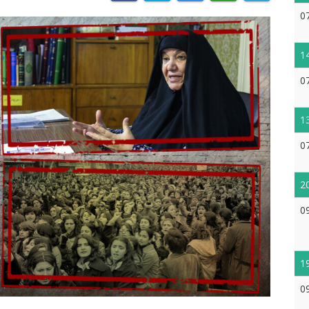
0
1
0
1
0
2
0
1
0