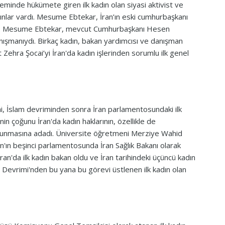
neminde hükümete giren ilk kadın olan siyasi aktivist ve
nlar vardı. Mesume Ebtekar, İran’ın eski cumhurbaşkanı
. Mesume Ebtekar, mevcut Cumhurbaşkanı Hesen
nışmanıydı. Birkaç kadın, bakan yardımcısı ve danışman
st Zehra Şocai’yi İran'da kadın işlerinden sorumlu ilk genel
ni, İslam devriminden sonra İran parlamentosundaki ilk
nin çoğunu İran'da kadın haklarının, özellikle de
orunmasına adadı. Üniversite öğretmeni Merziye Wahid
an'ın beşinci parlamentosunda İran Sağlık Bakanı olarak
an'da ilk kadın bakan oldu ve İran tarihindeki üçüncü kadın
m Devrimi'nden bu yana bu görevi üstlenen ilk kadın olan