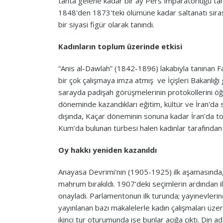
tahta gelene kadar bir ay Pers İmparatorluğu tah
1848'den 1873'teki ölümüne kadar saltanatı sırası
bir siyasi figür olarak tanındı.
Kadınların toplum üzerinde etkisi
“Anis al-Dawlah” (1842-1896) lakabıyla tanınan Fa
bir çok çalışmaya imza atmış ve İçişleri Bakanlığı
sarayda padişah görüşmelerinin protokollerini öğre
döneminde kazandıkları eğitim, kültür ve İran'da 
dışında, Kaçar döneminin sonuna kadar İran'da topl
Kum’da bulunan türbesi halen kadınlar tarafından 
Oy hakkı yeniden kazanıldı
Anayasa Devrimi'nin (1905-1925) ilk aşamasında,
mahrum bırakıldı. 1907’deki seçimlerin ardından i
onayladı. Parlamentonun ilk turunda; yayınevleri
yayınlanan bazı makalelerle kadın çalışmaları üze
ikinci tur oturumunda ise bunlar açığa çıktı. Din 