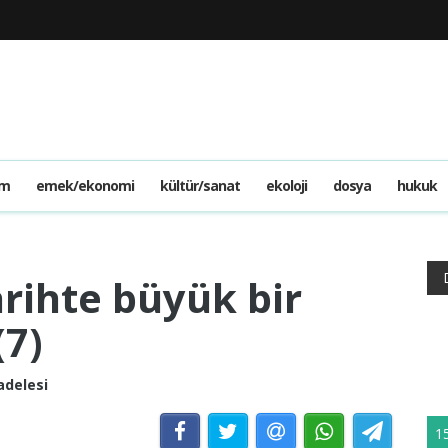
am
emek/ekonomi
kültür/sanat
ekoloji
dosya
hukuk
arihte büyük bir
(7)
adelesi
1