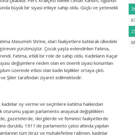
tına çıkabildi. Pers Kraliçesi Melek Cehan Xanum, oğlunun
nda büyük bir siyasi etkiye sahip oldu. Güçlü ve yetenekli
2
0
2
tima Masumeh Shrine, idari faaliyetlere katılarak ülkedeki
0
 görevini yürütmüştür. Çocuk yaşta evlendirilen Fatima,
ndi. Fatima, etkili bir role de sahip oldu. Kadınların Kaçar
siyasi değişimlere neden olan en önemli siyasi konumları
um üzerinde etkisi olan kadın kişilikler ortaya çıktı.
ve Şiiler tarafından ziyaret edilmektedir.
 kadınlar oy verme ve seçimlere katılma hakkından
lk oturumu yapan parlamento anayasal değişiklikleri
nde, gazetelerde, dergilerde ve feminist faaliyetlerde
rine duruldu. 1911'de parlamento çatısı altında yapılan
adamlarının tüm itiraz ve muhalefetine rağmen, kadınlar