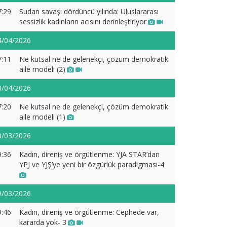
7:29
Sudan savaşı dördüncü yılında: Uluslararası
sessizlik kadınların acısını derinleştiriyor
4/04/2026
7:11
Ne kutsal ne de gelenekçi, çözüm demokratik
aile modeli (2)
3/04/2026
7:20
Ne kutsal ne de gelenekçi, çözüm demokratik
aile modeli (1)
0/03/2026
9:36
Kadın, direniş ve örgütlenme: YJA STAR’dan
YPJ ve YJŞ’ye yeni bir özgürlük paradigması-4
9/03/2026
9:46
Kadın, direniş ve örgütlenme: Cephede var,
kararda yok- 3