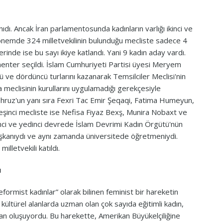
ıdı. Ancak İran parlamentosunda kadınların varlığı ikinci ve
önemde 324 milletvekilinin bulunduğu mecliste sadece 4
inde ise bu sayı ikiye katlandı. Yani 9 kadın aday vardı.
enter seçildi. İslam Cumhuriyeti Partisi üyesi Meryem
ncü ve dördüncü turlarını kazanarak Temsilciler Meclisi'nin
eclisinin kurullarını uygulamadığı gerekçesiyle
hruz'un yanı sıra Fexri Tac Emir Şeqaqi, Fatima Humeyun,
eşinci mecliste ise Nefisa Fiyaz Bexş, Munira Nobaxt ve
inci ve yedinci devrede İslam Devrimi Kadın Örgütü'nün
aşkanıydı ve aynı zamanda üniversitede öğretmeniydi.
lletvekili katıldı.
ı
eformist kadınlar” olarak bilinen feminist bir hareketin
 kültürel alanlarda uzman olan çok sayıda eğitimli kadın,
rdan oluşuyordu. Bu harekette, Amerikan Büyükelçiliğine