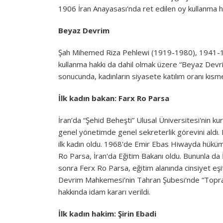
1906 İran Anayasası'nda ret edilen oy kullanma h
Beyaz Devrim
Şah Mihemed Riza Pehlewi (1919-1980), 1941-1979
kullanma hakkı da dahil olmak üzere “Beyaz Devrim
sonucunda, kadınların siyasete katılım oranı kısme
İlk kadın bakan: Farx Ro Parsa
İran’da “Şehid Beheşti” Ulusal Üniversitesi'nin 
genel yönetimde genel sekreterlik görevini aldı.
ilk kadın oldu. 1968'de Emir Ebas Hiwayda hüküm
Ro Parsa, İran'da Eğitim Bakanı oldu. Bununla da İ
sonra Ferx Ro Parsa, eğitim alanında cinsiyet eşitl
Devrim Mahkemesi’nin Tahran Şubesi'nde “Topra
hakkında idam kararı verildi.
İlk kadın hakim: Şirin Ebadi