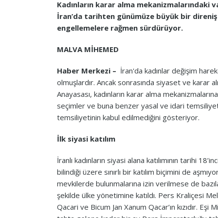
Kadınların karar alma mekanizmalarındaki var
İran’da tarihten günümüze büyük bir direniş 
engellemelere rağmen sürdürüyor.
MALVA MİHEMED
Haber Merkezi –
İran'da kadınlar değişim harek
olmuşlardır. Ancak sonrasında siyaset ve karar a
Anayasası, kadınların karar alma mekanizmalarına 
seçimler ve buna benzer yasal ve idari temsiliye
temsiliyetinin kabul edilmediğini gösteriyor.
İlk siyasi katılım
İranlı kadınların siyasi alana katılımının tarihi 18’
bilindiği üzere sınırlı bir katılım biçimini de aşmı
mevkilerde bulunmalarına izin verilmese de bazıları
şekilde ülke yönetimine katıldı. Pers Kraliçes
Qacari ve Bicum Jan Xanum Qacar’ın kızıdır. Eşi