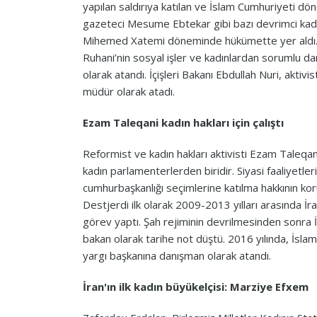
yapılan saldırıya katılan ve İslam Cumhuriyeti dö
gazeteci Mesume Ebtekar gibi bazı devrimci kadı
Mihemed Xatemi döneminde hükümette yer aldı
Ruhani’nin sosyal işler ve kadınlardan sorumlu da
olarak atandı. İçişleri Bakanı Ebdullah Nuri, aktivi
müdür olarak atadı.
Ezam Taleqani kadın hakları için çalıştı
Reformist ve kadın hakları aktivisti Ezam Taleqa
kadın parlamenterlerden biridir. Siyasi faaliyetleri
cumhurbaşkanlığı seçimlerine katılma hakkının k
Destjerdi ilk olarak 2009-2013 yılları arasında İr
görev yaptı. Şah rejiminin devrilmesinden sonra İr
bakan olarak tarihe not düştü. 2016 yılında, İsla
yargı başkanına danışman olarak atandı.
İran'ın ilk kadın büyükelçisi: Marziye Efxem