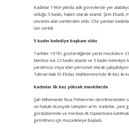
Kadınlar 1969 yılında adli görevlerde yer alabiliy
olduğu 5 kadın, hakim olarak atandı. Şirin Ebadi, 
unvanını alan isimlerden oldu. Öte yandan kadınla
izin verildi.
5 kadın belediye başkanı oldu
Tarihler 1978’i gösterdiğinde yerel meclislere 3
Meclise ise 22 kadın atandı ve 5 kadın belediye 
yardımcısı veya idari personel olarak çalışabiliy
Tahran'daki El-Ehdas Mahkemesi’nde ilk kez iki ka
Kadınlar ilk kez yüksek mevkilerde
Şah Mihemede Rıza Pehlevi'nin devrilmesinden son
ve hukuki düzeyde talepleri arttı. Kadınlar, yeni 
gördüklerinde ve meclisin ilk toplantısına katılma
getirilmesi için mücadeleye başladı.