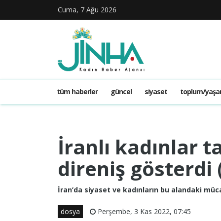
Cuma, 7 Ağu 2026
tüm haberler
güncel
siyaset
toplum/yaş
İranlı kadınlar t
direniş gösterdi 
İran’da siyaset ve kadınların bu alandaki müc
dosya
Perşembe, 3 Kas 2022, 07:45