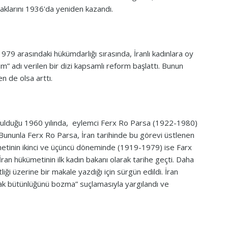
aklarını 1936'da yeniden kazandı.
 arasındaki hükümdarlığı sırasında, İranlı kadınlara oy
” adı verilen bir dizi kapsamlı reform başlattı. Bunun
n de olsa arttı.
kurulduğu 1960 yılında, eylemci Ferx Ro Parsa (1922-1980)
 Bununla Ferx Ro Parsa, İran tarihinde bu görevi üstlenen
etinin ikinci ve üçüncü döneminde (1919-1979) ise Farx
ran hükümetinin ilk kadın bakanı olarak tarihe geçti. Daha
iği üzerine bir makale yazdığı için sürgün edildi. İran
k bütünlüğünü bozma” suçlamasıyla yargılandı ve