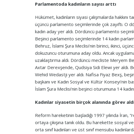
Parlamentoda kadınların sayısı arttı
Hükümet, kadınların siyasi çalışmalarda hakkını tan
üçüncü parlamento seçimlerinde çok zayıftı. O d
kadın aday yer aldı. Dördüncü parlamento seçimler
Beşinci parlamento seçimlerinde 14 kadın parlam
Behruz, İslami Şura Meclisi'nin birinci, ikinci, üçü
dokuzuncu oturumuna aday oldu. Ancak uygulama m
uzaklaştırma aldı. Dördüncü mecliste Meryem Be
Axtar Derexşende, Qudsiya Sidi Elewi yer aldı. B
Wehid Wedastji yer aldı. Nafisa Fiyaz Bexş, beş
başkanı ve Kadın Sosyal ve Kültür Konseyi'nin b
İslam Şura Meclisi'nin beşinci oturumuna 14 kadın mi
Kadınlar siyasetin birçok alanında görev ald
Reform hareketinin başladığı 1997 yılında İran, “r
ortaya çıkışına tanık oldu. Bu harekette sosyal ve
orta sınıf kadınları ve üst sınıf mensubu kadınla