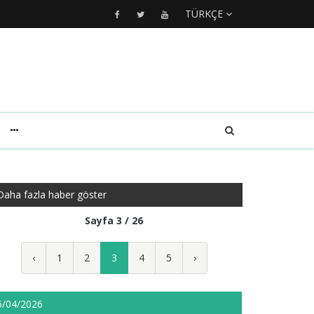
TÜRKÇE
Daha fazla haber göster
Sayfa 3 / 26
‹
1
2
3
4
5
›
5/04/2026