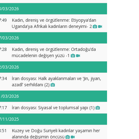
8/03/2026
7:49
Kadın, direniş ve örgütlenme: Etiyopya’dan
Uganda’ya Afrikalı kadınların deneyimi- 2
7/03/2026
7:28
Kadın, direniş ve örgütlenme: Ortadoğu’da
mücadelenin değişen yüzü -1
2/03/2026
7:34
İran dosyası: Halk ayaklanmaları ve ‘Jin, jiyan,
azadî’ serhildanı (2)
1/03/2026
7:17
İran dosyası: Siyasal ve toplumsal yapı (1)
7/11/2025
8:51
Kuzey ve Doğu Suriyeli kadınlar yaşamın her
alanında değişimin öncüsü