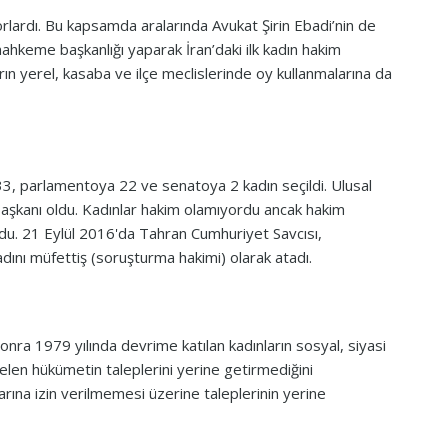
orlardı. Bu kapsamda aralarında Avukat Şirin Ebadi’nin de
mahkeme başkanlığı yaparak İran’daki ilk kadın hakim
rın yerel, kasaba ve ilçe meclislerinde oy kullanmalarına da
33, parlamentoya 22 ve senatoya 2 kadın seçildi. Ulusal
başkanı oldu. Kadınlar hakim olamıyordu ancak hakim
ordu. 21 Eylül 2016'da Tahran Cumhuriyet Savcısı,
dını müfettiş (soruşturma hakimi) olarak atadı.
ra 1979 yılında devrime katılan kadınların sosyal, siyasi
gelen hükümetin taleplerini yerine getirmediğini
larına izin verilmemesi üzerine taleplerinin yerine