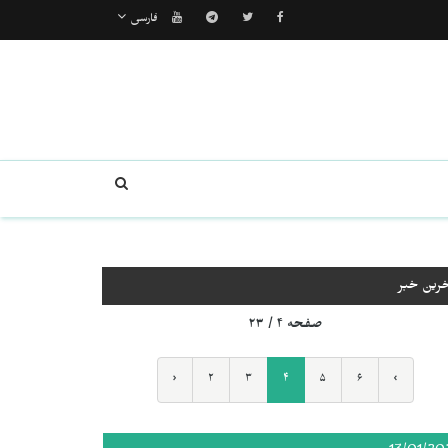
فارسی
خرین خبر
صفحه ۴ / ۲۳
‹
۲
۳
۴
۵
۶
›