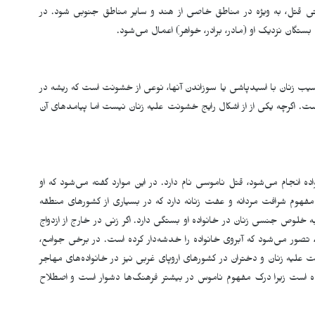
 حتی قتل، به ویژه در مناطق خاصی از هند و سایر مناطق جنوبی شود. در
گان نزدیک او (مادر، برادر، خواهر) اعمال می­‌شود.
سیب زنان با اسیدپاشی یا سوزاندن آنها، نوعی از خشونت است که ریشه در
ست. اگرچه یکی از از اشکال رایج خشونت علیه زنان نیست اما پیامدهای آن
ده انجام می­‌شود، قتل ناموسی نام دارد. در این موارد گفته می‌شود که او
هوم شرافت مردانه و عفت زنانه دارد که در بسیاری از کشورهای منطقه
خلوص جنسی زنان در خانواده او بستگی دارد. اگر زنی در خارج از ازدواج
صور می‌­شود که آبروی خانواده را خدشه­‌دار کرده است. در برخی جوامع،
 علیه زنان و دختران در کشورهای اروپای غربی نیز در خانواده‌های مهاجر
ه است زیرا درک مفهوم ناموس در بیشتر فرهنگ­‌ها دشوار است و اصطلاح