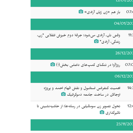
13/01/20
07:
باز هم «ژن ژیان آزادی»
04/01/20
11
وقتی نان، آزادی می‌شود؛ جرقهٔ دوم خیزش انقلابی "زن،
زندگی، آزادی"
26/12/20
07:
روژآوا در تنگنای کمپ‌های داعشی بخش(۱)
06/12/20
14:
اهمیت کنفرانس استانبول و نقش الهام احمد و پروژه
اوجالان در ساخت جامعه دموکراتیک
12:
تحول تصویر زن سومالیایی در رسانه‌ها؛ از حاشیه‌نشینی تا
تاثیرگذاری
25/11/20