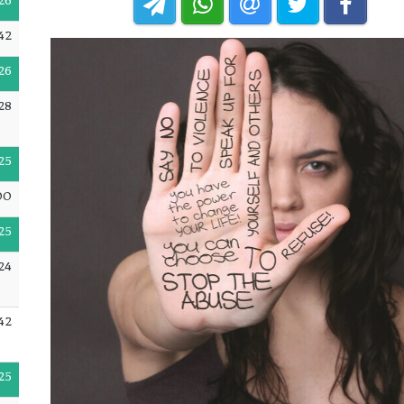
26
42
26
:28
25
00
25
24
42
25