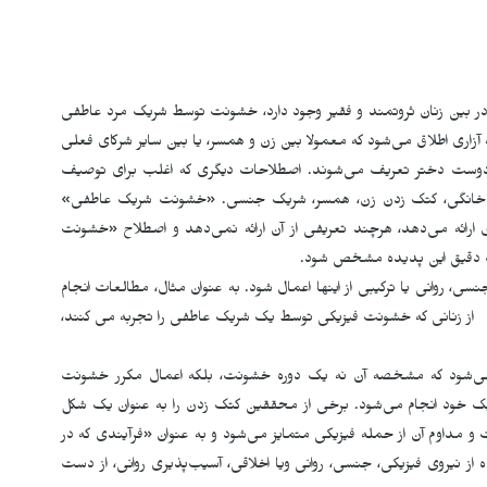
و در بین زنان ثروتمند و فقیر وجود دارد، خشونت توسط شریک مرد عاطفی
ری اطلاق می‌شود که معمولا بین زن و همسر، یا بین سایر شرکای فعلی
ا دوست دختر تعریف می‌­شوند. اصطلاحات دیگری که اغلب برای توصیف
ت خانگی، کتک زدن زن، همسر، شریک جنسی. «خشونت شریک عاطفی»
 ارائه می‌دهد، هرچند تعریفی از آن ارائه نمی‌­دهد و اصطلاح «خشونت
ف دقیق این پدیده مشخص شود.
روانی یا ترکیبی از اینها اعمال شود. به عنوان مثال، مطالعات انجام
ده در ایالات متحده و مکزیک تخمین می زند که ۴٠٪ تا ۵٢٪ از زنانی که خشونت فیزیکی توسط یک شریک عاطفی را تجربه می کنند،
‌­شود که مشخصه آن نه یک دوره خشونت، بلکه اعمال مکرر خشونت
 خود انجام می‌­شود. برخی از محققین کتک زدن را به عنوان یک شکل
 و مداوم آن از حمله فیزیکی متمایز می‌شود و به عنوان «فرآیندی که در
 از نیروی فیزیکی، جنسی، روانی ویا اخلاقی، آسیب‌پذیری روانی، از دست