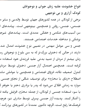
انواع خشونت علیه زنان جوان و نوجوانان
کودک آزاری و بی توجهی
برخی از کودکان در همه کشورهای جهان توسط والدین و سایر مراق
جسمی، جنسی، روانی و همچنین بی­توجهی است. پیامدهای 
سر، آسیب‌های شکمی و خفگی عمدی است. پیامدهای غیرجانی
پزشکی و مداخله خدمات اجتماعی هستند.
جنس و سن عوامل مهمی در تعیین نوع خشونت اعمال شده هس
دارند در حالی که دختران بزرگ‌تر که به سن بلوغ و نوجوانی ر
زنان بیشتر از مردان از تنبیه بدنی علیه فرزندان خود استفاده
گرفته است. همچنین احتمال آزار جنسی دختران توسط مردان 
کنترل ضعیف تکانه، انزوای اجتماعی و همچنین با عواملی مانن
اصطلاح «زنای با محارم» برای توصیف شکلی از تجاوز جنسی ت
با سوء استفاده جنسی از کودکان، از جمله محارم، افزایش یافته
را آشکار کنند. پدیده آزار جنسی پسران توسط مادران نیز، هرچن
فرهنگ­‌ها رایج است، اگرچه تاکنون عمدتاً در کشورهای پردرآمد