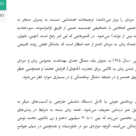
25
30
 مردان را برتر می‌دانند؛ ترجیحات اجتماعی نسبت به پسران منجر به
جنین انتخابی با تشخیص جنسیت جنین از طریق اولتراسوند، سوءتغذیه
پس از تولد) می‌­شود. در کشورهایی که این امر رایج است (چین، تایوان،
تعداد زنان به مردان کمتر از حد انتظار است که نشانگر نقض روند طبیعی
این موضوع در کنفرانس سازمان ملل متحد در مورد زنان (پکن -سال ١٩٩۵) به عنوان یک مشکل جدی بهداشت عمومی زنان و مردان
ل شدن زنان به کالایی برای تجارت (قاچاق)، افزایش فحشا و همچنین خطر
ی همسر و در نتیجه مشکل پناهندگی و در بسیاری موارد فقر می‌­شود.
برداشتن جزئی یا کامل دستگاه تناسلی خارجی یا آسیب‌های دیگر به
ایل غیر درمانی تعریف می­‌شود. ختنه زنان بسته به شرایط در زمان‌های
مختلف زندگی دختران انجام می‌­شود. سازمان بهداشت جهانی تخمین می‌­زند که بین ١٠٠ تا ١۴٠ میلیون دختر و زن تاکنون تحت نوعی
­اند. اکثریت این افراد در ٢٨ کشور آفریقا زندگی می­‌کنند، اگرچه مواردی نیز در خاورمیانه و همچنین در میان جوامع