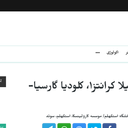
ر
اکولوژی
آ
خشونت علیه زنان/گونیلا کرانتز١، کلودیا گارسیا-
نشگاه استکهلم/ موسسه کارولینسکا، استکهلم، سوئد