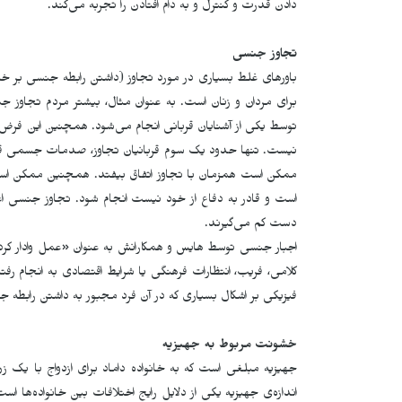
دادن قدرت و کنترل و به دام افتادن را تجربه می‌کند.
تجاوز جنسی
باورهای غلط بسیاری در مورد تجاوز (داشتن رابطه جنسی بر خ
برای مردان و زنان است. به عنوان مثال، بیشتر مردم تجاوز ج
توسط یکی از آشنایان قربانی انجام می‌­شود. همچنین این فرض وج
نیست. تنها حدود یک سوم قربانیان تجاوز، صدمات جسمی قابل
ممکن است همزمان با تجاوز اتفاق بیفتد. همچنین ممکن است
است و قادر به دفاع از خود نیست انجام ‌شود. تجاوز جنسی 
دست کم می­‌گیرند.
اجبار جنسی توسط هایس و همکارانش به عنوان «عمل وادار کرد
کلامی، فریب، انتظارات فرهنگی یا شرایط اقتصادی به انجام ر
فیزیکی بر اشکال بسیاری که در آن فرد مجبور به داشتن رابطه 
خشونت مربوط به جهیزیه
جهیزیه مبلغی است که به خانواده داماد برای ازدواج با ی
اندازەی جهیزیه یکی از دلایل رایج اختلافات بین خانوادەها است،