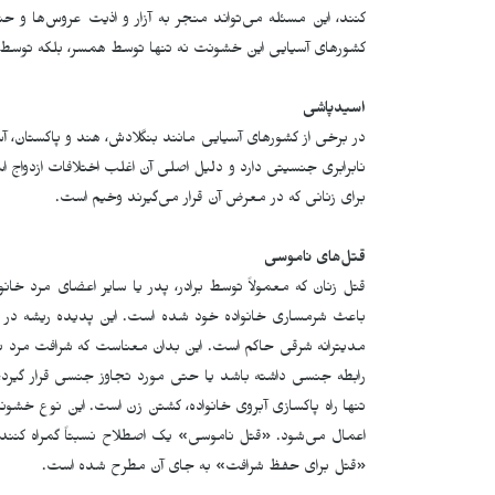
کنند، این مسئله می­‌تواند منجر به آزار و اذیت عروس‌ها و
کشورهای آسیایی این خشونت نه تنها توسط همسر، بلکه توسط بست
اسیدپاشی
در برخی از کشورهای آسیایی مانند بنگلادش، هند و پاکستان، آ
نابرابری جنسیتی دارد و دلیل اصلی آن اغلب اختلافات ازدواج ا
برای زنانی که در معرض آن قرار می‌گیرند وخیم است.
قتل‌های ناموسی
قتل زنان که معمولاً توسط برادر، پدر یا سایر اعضای مرد خانوا
باعث شرمساری خانواده خود شده است. این پدیده ریشه در مف
مدیترانه شرقی حاکم است. این بدان معناست که شرافت مرد به 
رابطه جنسی داشته باشد یا حتی مورد تجاوز جنسی قرار گیرد، ت
تنها راه پاکسازی آبروی خانواده، کشتن زن است. این نوع خشونت
اعمال می‌شود. «قتل ناموسی» یک اصطلاح نسبتاً گمراه کنند
«قتل برای حفظ شرافت» به جای آن مطرح شده است.