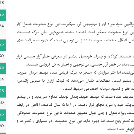
38
25
بین خود مورد آزار و بی­توجهی قرار می­گیرند. این نوع خشونت شامل آزار
54
این نوع خشونت ممکن است کشنده باشد، شایع‌ترین علل مرگ صدمات
 اشکال مختلف سوءاستفاده و بی‌توجهی است که نیازمند مراقبت‌های
25
30
تند. کودکان و پسران خردسال بیشتر در معرض خطر آزار جسمی قرار
سیدەاند، در خطر آزار جنسی، بی‌توجهی و اجبار به تن فروشی هستند.
25
 می‌کنند، اما اکثر مواردی که منجر به مرگ قربانی شده توسط مردان صورت
04
بیشتر است. مطالعات نشان می‌دهد که کودک آزاری با استرس والدین،
د فقر و کمبود سرمایه اجتماعی مرتبط است
.
25
عریف شده است که توسط خویشاوندان نزدیک تداوم می‌یابد و در بیشتر
40
موارد به زمانی اطلاق می‌شود که پدر یا برادری دختر یا خواهر کوچک خود را مورد تجاوز قرار دهند. در ١٠ تا ١۵ سال گذشته، آگاهی در رابطه
 است، زیرا دختران و زنان جوان تشویق شدەاند تا این نوع خشونت خانوادگی
25
د کمتر رایج است اما وجود دارد. این نوع خشونت، در بسیاری از کشورها و
20
 گزارش شده است.