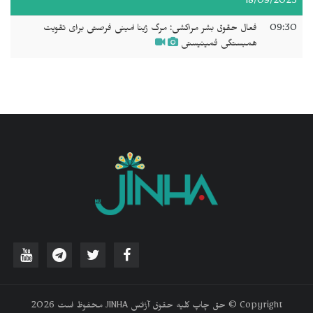
18/09/2025
09:30
فعال حقوق بشر مراکشی: مرگ ژینا امینی فرصتی برای تقویت
همبستگی فمینیستی
‫Copyright © حق چاپ کلیه حقوق آژانس JINHA محفوظ است 2026