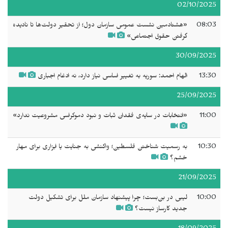
02/10/2025
08:03
«هشتادمین نشست عمومی سازمان دول؛ از تحقیر دولت‌ها تا نادیده
گرفتن حقوق اجتماعی»
30/09/2025
13:30
الهام احمد: سوریه به تغییر اساسی نیاز دارد، نه ادغام اجباری
25/09/2025
11:00
«انتخابات در سایه‌ی فقدان ثبات و نبود دموکراسی مشروعیت ندارد»
10:30
به رسمیت شناختن فلسطین؛ واکنشی به جنایت یا ابزاری برای مهار
خشم؟
21/09/2025
10:00
لیبی در بن‌بست؛ چرا پیشنهاد سازمان ملل برای تشکیل دولت
جدید کارساز نیست؟