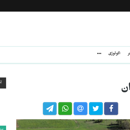
ر
اکولوژی
آ
ن