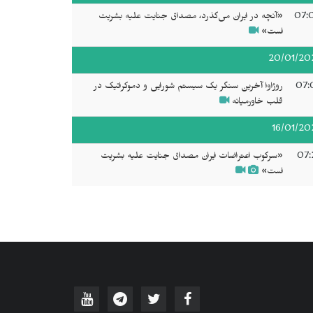
07:
«آنچه در ایران می‌گذرد، مصداق جنایت علیه بشریت
است»
20/01/20
07:
روژاوا آخرین سنگر یک سیستم شورایی و دموکراتیک در
قلب خاورمیانه
16/01/20
07:
«سرکوب اعتراضات ایران مصداق جنایت علیه بشریت
است»