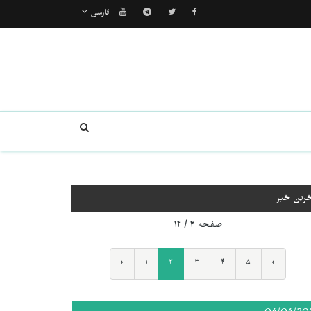
فارسی
خرین خبر
صفحه ۲ / ۱۴
‹
۱
۲
۳
۴
۵
›