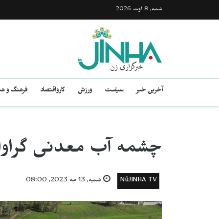
شنبه, 8 اوت 2026
آخرین خبر
سیاست
ورزش
کارواقتصاد
فرهنگ و هن
چشمه آب معدنی گراوا
NûJINHA TV
شنبه, 13 مه 2023, 08:00