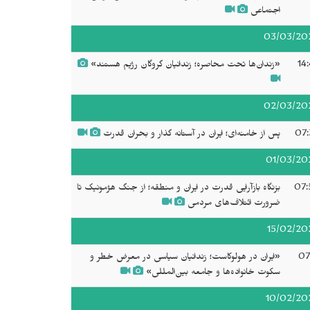
اجتماعی
03/03/20
14
«زندان‌ها تحت محاصره؛ زندانیان گروگان رژیم هستند»
02/03/20
07:
پس از خامنه‌ای؛ ایران در آستانه گذار و بحران قدرت
01/03/20
07:
بزنگاه بازآرایی قدرت در ایران و منطقه؛ از جنگ هژمونیک تا
ضرورت ائتلاف‌های مردمی
15/02/20
07
«ایران در هولوکاست؛ زندانیان سیاسی در معرض خطر و
سکوت خانواده‌ها و جامعه بین‌المللی»
10/02/20