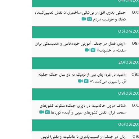
04/04/20
07:
جنگی بدون افق؛ از بی‌ثباتی ساختاری تا نقش تعیین‌کننده
اتحاد و خواست مردم
03/04/20
08:
«زنان فعال در جنگ: آموزش خوددفاعی و همبستگی برای
مقابله با خشونت»
20/03/20
08:
«عید در غزه؛ زنان پس از نزدیک به دو سال جنگ چگونه
آن را سپری می‌کنند؟»
08/03/20
07:
شکاف درون حاکمیت در دوران جنگ؛ سکوت کشورهای
متحد ایران، نقش کشورهای عربی و آینده کوردها
06/03/20
09:
زنان در جنگ؛ از آسیب‌پذیری تا عاملیت و نقش‌آفرینی