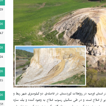
26
29
26
47
26
24
26
35
ستان اورمیه در روژهلات کوردستان در فاصلەی دو کیلومتری شهر ربط و
26
پر از املاح است و در طی سالیان رسوب املاح به وجود آمده و یک سازه
51