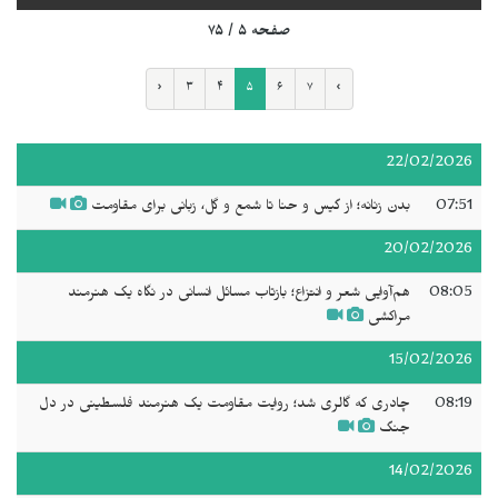
صفحه ۵ / ۷۵
‹
۳
۴
۵
۶
۷
›
22/02/2026
07:51
بدن زنانه؛ از گیس و حنا تا شمع و گل، زبانی برای مقاومت
20/02/2026
08:05
هم‌آوایی شعر و انتزاع؛ بازتاب مسائل انسانی در نگاه یک هنرمند
مراکشی
15/02/2026
08:19
چادری که گالری شد؛ روایت مقاومت یک هنرمند فلسطینی در دل
جنگ
14/02/2026