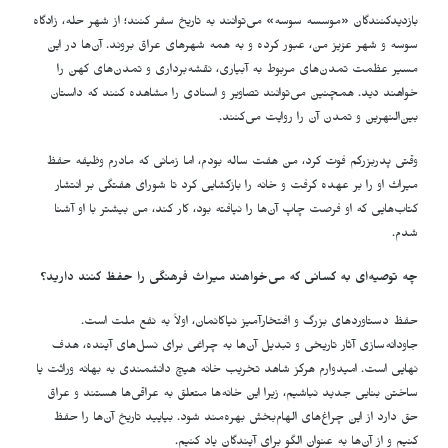
بازدیدکنندگان «موسسه سوسه» می‌توانند به تاریخ سفر کنند؛ از شهر حله، زادگاه
سوسه و شهر عزیز من، عبور کرده و به همه شهرهای عراق بروند. آن‌ها در این
مسیر عظمت تمدن‌های مربوط به آبیاری، نقشه‌برداری و تمدن‌های کهن را
خواهند دید. همچنین می‌توانند تصاویر و اسنادی را مشاهده کنند که داستان
بین‌النهرین و تمدن آن را روایت می‌کنند.
وقتی پدربزرگم فوت کرد، من هفت ساله بودم، اما زمانی که مادرم وظیفه حفظ
میراث او را بر عهده گرفت و خانه را بازگشایی کرد تا شورای هفتگی بر انتشار
کتاب‌هایی که او فرصت چاپ آن‌ها را نیافته بود، کار کند، من بیشتر با او آشنا
شدم.
چه توصیه‌ای به کسانی که می‌خواهند میراث فرهنگی را حفظ کنند دارید؟
حفظ دستاوردهای بزرگ و افتخارآمیز نیاکانمان، اولاً به نفع ملت است.
جاودانه‌سازی آثار تاریخی و تبدیل آن‌ها به چراغی برای نسل‌های آینده، هدف
نهایی است. امیدوارم هرگز شاهد تخریب خانه هیچ دانشمندی به بهانه وراثت یا
ساختن بنایی جدید نباشیم، زیرا این خانه‌ها متعلق به عراقی‌ها هستند و عراق
حق دارد از این چراغ‌های الهام‌بخش بهره‌مند شود. بیایید تاریخ آن‌ها را حفظ
کنیم و از آن‌ها به عنوان الگو برای آیندگان یاد کنیم.