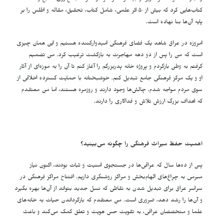
کتاب‌هایی کرد که بیش از ۵۰ اثر علمی، شامل کتاب، تحقیق، مقاله و اطلس را بر
پایه آن‌ها بنا نهاده است.
امروزه در عراق شاهد یک فضای فرهنگی امیدوارکننده هستیم و این همان چیزی
است که من را پس از دو دهه مهاجرت به بازگشت ترغیب کرد. من تصمیم
گرفتم به وطن بازگردم و پروژه خانه پدربزرگم را آغاز کنم تا آن را به موزه‌ای از آثار
او و یک مرکز فرهنگی جامع تبدیل کنم. خوشبختانه با حمایت گسترده اخلاقی از
سوی مردم مواجه شدم. چالش‌ها وجود دارند و روزمره هستند، اما من معتقدم
که اهداف بزرگ ارزش تلاش و فداکاری را دارند.
اهمیت حفظ میراث فرهنگی را چگونه می‌بینید؟
پس از ده‌ها سال که عراقی‌ها در جستجوی امنیت و ثبات بودند، اکنون نیاز
مبرمی به چراغ‌های الهام‌بخش و مراکز روشنگری داریم. افتتاح مراکز فرهنگی در
سراسر عراق برای تبدیل شدن به نقاطی که نسل جدید بتواند از آن‌ها بهره بگیرد
و آن‌ها را رشد دهد، ضروری است. من معتقدم که بازگرداندن حیات به خانه‌های
علما و متخصصان عراقی، به تقویت حس هویت و تعلق کمک می‌کند و باعث