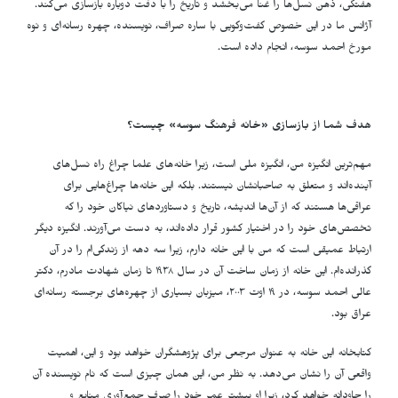
هفتگی، ذهن نسل‌ها را غنا می‌بخشد و تاریخ را با دقت دوباره بازسازی می‌کند.
آژانس ما در این خصوص گفت‌وگویی با ساره صراف، نویسنده، چهره رسانه‌ای و نوه
مورخ احمد سوسه، انجام داده است.
هدف شما از بازسازی «خانه فرهنگ سوسه» چیست؟
مهم‌ترین انگیزه من، انگیزه ملی است، زیرا خانه‌های علما چراغ راه نسل‌های
آینده‌اند و متعلق به صاحبانشان نیستند. بلکه این خانه‌ها چراغ‌هایی برای
عراقی‌ها هستند که از آن‌ها اندیشه، تاریخ و دستاوردهای نیاکان خود را که
تخصص‌های خود را در اختیار کشور قرار داده‌اند، به دست می‌آورند. انگیزه دیگر
ارتباط عمیقی است که من با این خانه دارم، زیرا سه دهه از زندگی‌ام را در آن
گذرانده‌ام. این خانه از زمان ساخت آن در سال ۱۹۳۸ تا زمان شهادت مادرم، دکتر
عالی احمد سوسه، در ۱۹ اوت ۲۰۰۳، میزبان بسیاری از چهره‌های برجسته رسانه‌ای
عراق بود.
کتابخانه این خانه به عنوان مرجعی برای پژوهشگران خواهد بود و این، اهمیت
واقعی آن را نشان می‌دهد. به نظر من، این همان چیزی است که نام نویسنده آن
را جاودانه خواهد کرد، زیرا او بیشتر عمر خود را صرف جمع‌آوری منابع و