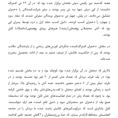
هفته گذشته نیز رقابتی میان نقاشان برگزار شده بود که در آن ۳۲ تن اشتراک
داشتند؛ از این میان تنها سه تن پسر بودند و سایر شرکت‌کنندگان را دختران
تشکیل می‌دادند. در پایان، چهار تن به‌عنوان برندگان معرفی شدند که مقام سوم
و چهارم را دختران کسب کردند. دلیل کسب مقام اول و دوم توسط پسران این
بود که آنان محصلان پوهنځی(رشته) هنرهای زیبای پوهنتون(دانشگاه) کابل
بودند.
در مقابل، دختران اشتراک‌کننده شاگردان کورس‌های رسامی و از بازماندگان مکاتب
بودند که پس از حاکمیت طالبان، از صنف ششم به بعد از ادامه تحصیل محروم
شده‌اند.
تالاری که محفل در آن برگزار شده بود، کوچک بود و به دو بخش تقسیم شده
بود؛ در یک طرف مردان که تعداد شان کمتر از ۲۰ نفر بود نشسته بودند و در
طرف دیگر بیش از ۶۰ دختر حضور داشتند. همه آنان با روحیه‌ای بالا، سرشار از
امید و زندگی بودند و فضای محفل با کف‌زدن‌های‌شان رنگ و بوی خاصی گرفته
بود. با وجود که تعداد زنان در تمام فعالیت‌های شان قابل توجه بود، اما متاسفانه
هیچ یک از دختران جز سخنرانان نبود و دلیل قانع کننده هم ارایه نتوانستند.
قابل یاد‌اوری است که سرکوب‌گیر‌های طالبان باعث شده تا مردان را در جامعه
افغانستان محافظه‌کارانه‌تر بسازد، که حتا برروشنفکران و آگاهان جامعه تاثیر گذاشته