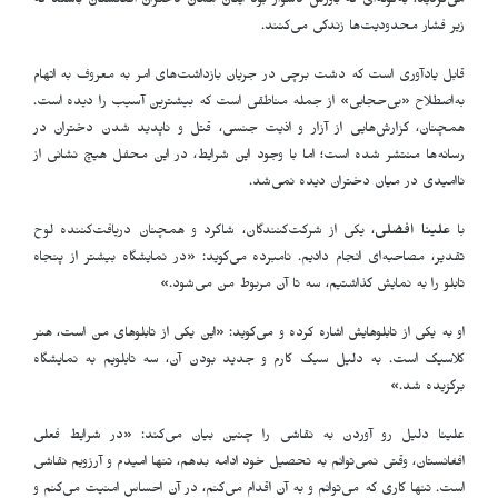
می‌کردید؛ به‌گونه‌ای که باورش دشوار بود اینان همان دختران افغانستان باشند که
زیر فشار محدودیت‌ها زندگی می‌کنند.
قابل یادآوری است که دشت برچی در جریان بازداشت‌های امر به معروف به اتهام
به‌اصطلاح «بی‌حجابی» از جمله مناطقی است که بیشترین آسیب را دیده است.
همچنان، گزارش‌هایی از آزار و اذیت جنسی، قتل و ناپدید شدن دختران در
رسانه‌ها منتشر شده است؛ اما با وجود این شرایط، در این محفل هیچ نشانی از
ناامیدی در میان دختران دیده نمی‌شد.
با
علینا افضلی
، یکی از شرکت‌کنندگان، شاگرد و همچنان دریافت‌کننده لوح
تقدیر، مصاحبه‌ای انجام دادیم. نامبرده می‌گوید: «در نمایشگاه بیشتر از پنجاه
تابلو را به نمایش گذاشتیم، سه تا آن مربوط من می‌شود.»
او به یکی از تابلوهایش اشاره کرده و می‌گوید: «این یکی از تابلوهای من است، هنر
کلاسیک است. به دلیل سبک کارم و جدید بودن آن، سه تابلویم به نمایشگاه
برگزیده شد.»
علینا دلیل رو آوردن به نقاشی را چنین بیان می‌کند: «در شرایط فعلی
افغانستان، وقتی نمی‌توانم به تحصیل خود ادامه بدهم، تنها امیدم و آرزویم نقاشی
است. تنها کاری که می‌توانم و به آن اقدام می‌کنم، در آن احساس امنیت می‌کنم و