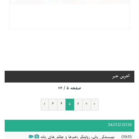
آخرین خبر
صفحه ۵ / ۷۶
‹
۳
۴
۵
۶
۷
›
24/02/2026
09:15
نویسندگی زنان، روایتگر زخم‌ها و چالش‌های زنانه