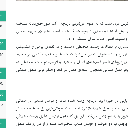
26
بی ایران است که به عنوان بزرگترین دریاچه‌ی آب شور خاورمیانه شناخته
00
می‌شود. این دریاچه از دهه‌ی ۸۰ رو به خشکی گذاشت و اکنون بیش از ۹۵ درصد این دریاچه خشک شده است. کشاورزی امروزه بخشی
 و امنیت آدمی تماما به آن بستگی دارد.
26
ی بسیاری از مشکلات زیست محیطی دانست و به گفته‌ی برخی از فیلسوفان
 آن زمان دستخوش تغییر می‌شود که تسلط و مالکیت آدمی بر محیط
49
بهره‌برداری افسار گسیخته‌ی انسان از محیط و اکوسیستم است. معضلی که
 برابر افعال انسانی همچون آیینه‌ای عمل می‌کند و اصلی‌ترین عامل خشکی
26
00
26
ت، خشکسالی تنها باعث کاهش ۵ درصدی بارش در حوزه آبریز دریاچه اورمیه شده است و عوامل انسانی در خشکی
16
ث پلی به نام «پل شهید کلانتری» است که طولانی‌ترین پل ساخته‌ شده در
 تبریز را به هم وصل می‌کند. این پل که بدون ارزیابی دقیق زیست‌محیطی
26
ورودی به دو حوضه و افزایش میزان تبخیر آب شده و از این رو یک عامل