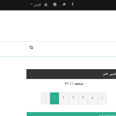
فارسی
خرین خبر
صفحه ۱ / ۳۷
‹
۱
۲
۳
۴
۵
›