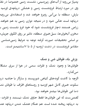
پمپاژ بی‌رویه از آب‌های زیرزمینی، نشست زمین خصوصا در نق
وی در مورد ارتباط فرونشست زمین و خشکی دریاچه‌ی اورمیه می‌
بارش، منطقه با بی‌آبی روبرو خواهد شد و استفاده‌ی بی‌رویه
دریاچه است خالی شود و در نتیجه توازن زمین به هم خواهد 
زراعی هستند دچار فرونشست شود که خود فرو نشست زمین با
مخزن آبخوان‌ها، سیل‌خیزی منطقه، تاثیر بر روی الگوی جریان
بر اساس تحقیقات صورت گرفته توجه به شرایط زمین‌شناسی مح
مقادیر فرونشست در دشت ارومیه از ۵ تا ١٧سانتی‏متر است‌.
وزش باد، طوفان شن و نمک
طوفان‌ها و وجود نمک و فلزات سمی در هوا از سری مشکل
می‌گذارد.
سکوت خبری کامل شهر اورمیه و روستاهای اطراف با طوفان نم
دما این طوفان‌ها بیشتر خواهد بود.
گفتنی‌ست که این طوفان‌ها فقط حاوی نمک نیستند و فلزات س
به دریاچه ریخته شده است هم هنگام خشک شدن دریاچه همراه 