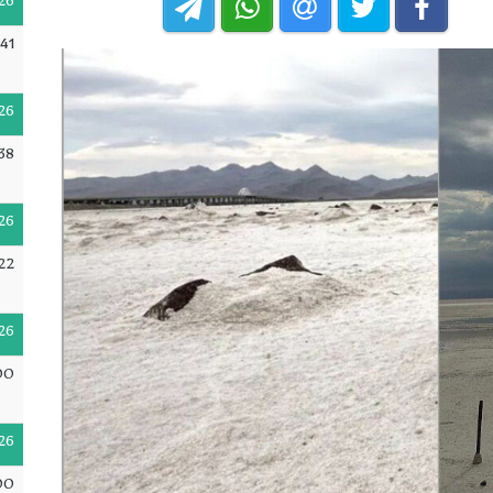
26
41
26
38
26
22
26
00
26
00