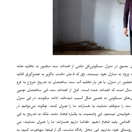
 عمیق در منزل مسکونی‌اش ناشی از احداث سد، مجبور به تخلیه خانه
ورود به منازل خود نیستند. وی که اذعان داشت ناگزیر به جمع‌آوری اثاثیه
ضور در منزل، با هر بار تخلیه آب سد، ساختمان به تدریج شروع به فرو
ختن می‌نمود. این بنا قدمت زیادی دارد، اما سد حدود ۵ سال است که احداث شده است. قبل از احداث سد، این ساختمان چنین
ان‌های مسکونی به همین شکل آسیب دیده‌اند. ادامه سکونت در این منزل
د را متوقف نمایند یا خسارات ما را جبران کنند. چگونه می‌توانیم در
 خوابیدن نیستیم. این وضعیت به یکباره ایجاد نشد، بلکه به تدریج به این
قدامی باید انجام دهیم. تقاضا داریم خسارات ما را جبران نمایند، من
تای خود نداریم. این محل زادگاه ماست، اگر از اینجا مهاجرت کنیم، به