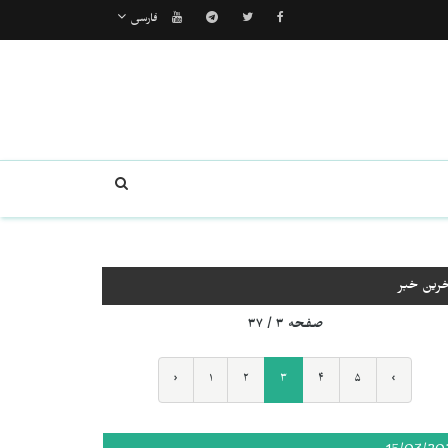
فارسی
خرین خبر
صفحه ۳ / ۳۷
‹
۱
۲
۳
۴
۵
›