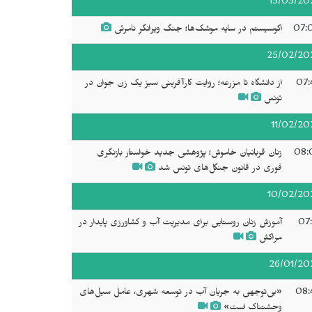
15/03/20
07:
اکوسیستم در سایه موشک‌ها؛ جنگ ویرانگرِ نامرئی
25/02/20
07:
از دانشگاه تا مزرعه؛ روایت کارآفرینی سبز یک زن جوان در
تونس
11/02/20
08:
زنان قربانیان خاموش؛ پژوهشی جدید خواستار بازنگری
فوری در قانون جنگل‌های تونس شد
10/02/20
07:
آموزش زنان روستایی برای مدیریت آب و کشاورزی پایدار در
مراکش
26/01/20
08:
«بی‌توجهی به جریان آب در توسعه شهری، عامل سیل‌های
وحشتناک است»