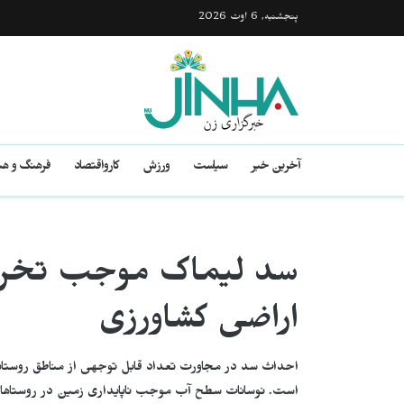
پنجشنبه, 6 اوت 2026
آخرین خبر
سیاست
ورزش
کارواقتصاد
فرهنگ و هن
سد لیماک موجب تخری
اراضی کشاورزی
احداث سد در مجاورت تعداد قابل توجهی از مناطق روستای
است. نوسانات سطح آب موجب ناپایداری زمین در روستاها 