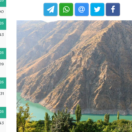
26
00
26
43
26
09
26
31
26
43