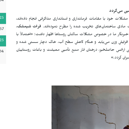
54
ین می‌گردد
25
لات خود با مقامات فرمانداری و استانداری مذاکراتی انجام داده‌اند،
 مادی ساختمان‌های تخریب شده را مطرح نموده‌اند.
فرات شیمشک
،
57
رنگار ما در خصوص مشکلات ساکنان روستاها اظهار داشت: «احتمالاً با
25
فزایش وزن می‌یابد و هنگام کاهش سطح آب، خاک دچار سستی شده و
این اراضی حاصلخیز، درختان انار منبع تأمین معیشت و باغات روستاییان
04
ان گردد.»