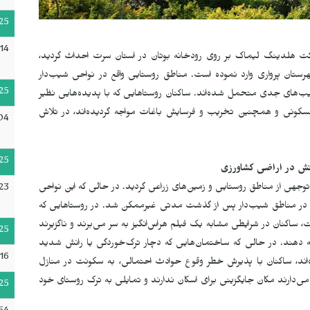
25
14
آبی چتین، که در سال ٢٠٢٠ توسط شرکت هلدینگ لیماک بر روی رودخانه بوتان در استان سرت احداث گردید،
تان پرواری وارد نموده است. مناطق روستایی واقع در نواحی شیب‌دار
25
های جدی متحمل شده‌اند. ساکنان روستاهایی که با پدیده‌هایی نظیر
سکونی و همچنین تخریب و فرسایش باغات مواجه گردیده‌اند، در تلاش
04
25
نش در اراضی کشاورزی
دن تعداد قابل توجهی از مناطق روستایی و زمین‌های زراعی گردید. در حالی که این نواحی
23
 در مناطق شیب‌دار پس از گذشت مدتی غیرممکن شد. در روستاهایی که
اکنان در شرایطی مشابه یک فیلم هراس‌انگیز به سر می‌برند و ناگزیرند
25
ه دهند. در حالی که ساختمان‌هایی که دچار ترک‌خوردگی یا رانش شدید
16
ه‌اند، ساکنان با پذیرش خطر وقوع حوادث احتمالی، به سکونت در منازل
می‌دارند مکان جایگزینی برای اسکان ندارند و تمایلی به ترک روستای خود
25