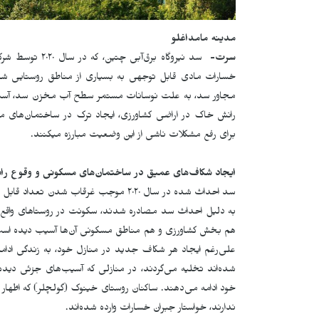
مدینە مامداغلو
سرت-
سد نیروگاه برق‌
خسارات مادی قابل توجهی به بسیاری از مناطق روستایی شهرس
مجاور سد، به علت نوسانات مستمر سطح آب مخزن سد، آسیب‌
رانش خاک در اراضی کشاورزی، ایجاد ترک در ساختمان‌های م
برای رفع مشکلات ناشی از این وضعیت مبارزە میکنند.
ایجاد شکاف‌های عمیق در ساختمان‌های مسکونی و وقوع را
سد احداث شده در سال ٢٠٢٠ موجب غرقاب ش
به دلیل احداث سد مصادرە شدند، سکونت در روستاهای واقع
هم بخش کشاورزی و هم مناطق مسکونی آن‌ها آسیب دیده است، س
علی‌رغم ایجاد هر شکاف جدید در منازل خود، به زندگی ادام
شده‌اند تخلیه می‌گردند، در منازلی که آسیب‌های جزئی دید
خود ادامه می‌دهند. ساکنان روستای خینوک (گولچلر) که اظهار 
ندارند، خواستار جبران خسارات وارده شده‌اند.