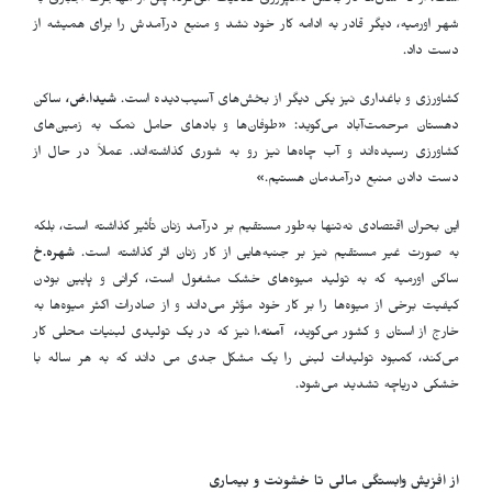
است. او که سال‌ها در بخش دامپروری فعالیت می‌کرد، پس از مهاجرت اجباری به
شهر اورمیه، دیگر قادر به ادامه کار خود نشد و منبع درآمدش را برای همیشه از
دست داد
.
کشاورزی و باغداری نیز یکی دیگر از بخش‌های آسیب‌دیده است.
شیدا.ض،
ساکن
دهستان مرحمت‌آباد می‌گوید: «طوفان‌ها و بادهای حامل نمک به زمین‌های
کشاورزی رسیده‌اند و آب چاه‌ها نیز رو به شوری گذاشته‌اند. عملاً در حال از
دست دادن منبع درآمدمان هستیم.»
این بحران اقتصادی نه‌تنها به‌طور مستقیم بر درآمد زنان تأثیر گذاشته است، بلکه
به صورت غیر مستقیم نیز بر جنبه‌هایی از کار زنان اثر گذاشته است.
شهره.خ
ساکن اورمیه که به تولید میوه‌های خشک مشغول است، گرانی و پایین بودن
کیفیت برخی از میوه‌ها را بر کار خود مؤثر می‌داند و از صادرات اکثر میوه‌ها به
خارج از استان و کشور می‌گوید
، آمنه.ا
نیز که در یک تولیدی لبنیات محلی کار
می‌کند، کمبود تولیدات لبنی را یک مشکل جدی می داند که به هر ساله با
خشکی دریاچه تشدید می‌شود.
از افزیش وابستگی مالی تا خشونت و بیماری