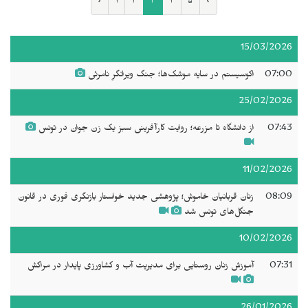
‹
۱
۲
۳
۴
۵
›
15/03/2026
07:00
اکوسیستم در سایه موشک‌ها؛ جنگ ویرانگرِ نامرئی
25/02/2026
07:43
از دانشگاه تا مزرعه؛ روایت کارآفرینی سبز یک زن جوان در تونس
11/02/2026
08:09
زنان قربانیان خاموش؛ پژوهشی جدید خواستار بازنگری فوری در قانون
جنگل‌های تونس شد
10/02/2026
07:31
آموزش زنان روستایی برای مدیریت آب و کشاورزی پایدار در مراکش