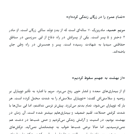
«تمام عمرم را در زرگان زندگی کرده‌ام»
مریم حمید
، مادربزرگ ۷۰ ساله‌ای است که از بدو تولد ساکن زرگان است. او مادر
۴ دختر و ۵ پسر است. یکی از پسرانش در راه دفاع از این سرزمین در مناطق
حفاظتی میدیا به شهادت رسیده است. پسر و همسرش در راه وطن جان
باخته‌اند
.
«از بهشت به جهنم سقوط کردیم»
او از بیماری‌های معده و فشار خون رنج می‌برد. مریم با اشاره به تأثیر توپباران بر
روحیه و سلامتی‌اش گفت: «توپباران سلامتی‌ام را به شدت مختل کرده است. هر
بار که توپباران می‌شود، تمام بدنم می‌لرزد. پیش‌تر ترسی نداشتم، اما این سال‌ها با
شدت گرفتن حملات، قلبم ضعیف و بیماری‌هایم بیشتر شده است. آن زمان در
بهشت بودیم، در امنیت و آرامش زندگی می‌کردیم و حتی شب‌ها در دشت هم
نمی‌ترسیدیم. اما حالا برخی شب‌ها خواب به چشمانمان نمی‌آید. ترکش‌های