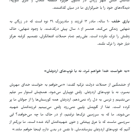
ساکنان مسن شهر زرگان در کانتون جزیره منطقه شمال و شرق سوریه،
دیدگاه‌های خود را با خبرگزاری ما در میان گذاشتند
.
یازی خلف
۹۰ ساله، مادر ۱۲ فرزند و مادربزرگ ۲۹ نوه است که در زرگان به
تنهایی زندگی می‌کند. همسر او ۸ سال پیش درگذشت. با وجود تنهایی، خاک
وطنش را ترک نکرده است. علی‌رغم تمام حملات اشغالگران، تصمیم گرفته هرگز
دیار خود را ترک نکند
.
«
به خواست خدا خواهم مُرد، نه با توپ‌های اردوغان»
او خشمگین از حملات دولت ترکیه گفت: «می‌خواهم به خواست خدای مهربان
بمیرم، نه با توپ‌های اردوغان. وقتی توپباران می‌شود، همچنان استوار سر جایم
می‌نشینم و ترسی به دل راه نمی‌دهم. اردوغان همه گورستان‌ها را از جوانان ما پر
کرده است. غذا از گلویمان پایین نمی‌رود وقتی می‌بینیم فرزندانمان شهید
می‌شوند. ما که به سرزمین ترک‌ها نرفتیم، او در خاک ما چه می‌خواهد؟ این
سرزمین ماست که با عرق پیشانی و خون شهیدانمان آباد شده است. ما بزرگتر از
آنیم که توپ‌های اردوغان بترساندمان. تا نفس در بدن دارم، اینجا خواهم ماند
.
»