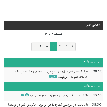
آخرین خبر
صفحه ۶ / ۱۹۱
‹
۴
۵
۶
۷
۸
›
22/06/2026
08:42
هزار کشته از آغاز سال؛ زنان سودانی از روزهای وحشت زیر سایه
حملات پهپادی می‌گویند
21/06/2026
10:46
بازگشت از سفر درمانی و مواجهه با فاجعه‌ در غزه
08:00
نان نایاب در سرزمین گندم؛ نگاهی بر توزیع حکومتی فقر در کرمانشان