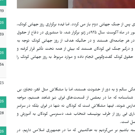
26
19
26
پس از جنگ جهانی دوم باز می گردد. اما ایده برگزاری روز جهانی کودک،
به «کنفرانس جهانی برای رفاه کودکان» که بین نمایندگان ۵۴کشور در ماه آگوست سال ۱۹۲۵در ژنو برگزار شد، تا منشوری در دفاع از حقوق
39
ه در هر جامعه‌ای هستند و در حالیکە هدف از روز جهانی کودک توجه به
و درگیر جنگ این کودکان هستند کە بیش از همە تحت تأثیر قرار گرفتە و
26
قوق کودک گفت‌وگویی انجام دادە و موارد مربوط بە روز جهانی کودک را
34
25
گی سالم و به دور از خشونت هستند، اما با مشکلاتی مثل فقر، تجاوز، بی
و شناسنامه که ما در بعضی از قسمت‌های ایران نیز شاهد هستیم، مواجە
26
رس شوند. اینها مشکلاتی است که کودکان نە تنها در ایران بلکه در سراسر
28
اری این روز از طرف یونیسف انتخاب شد، دسترسی کودکان به آموزش و
 اصل است
.
شته باشیم بر می‌گردیم به حاکمیتی که ما در جمهوری اسلامی داریم. در
26