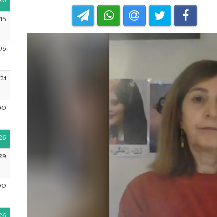
26
15
05
21
00
26
29
00