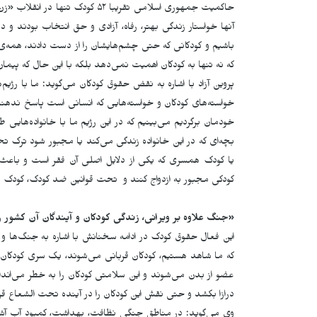
حاکمیت جمهوری اسلامی تقریبا ۵۲ ک
آنها خواستار زندگی بهتر، رفاە، آزادی و حق انتخاب بودند 
باشیم و کودکانی که حتی چشم‌هایشان را از دست دادند، همەی
که نە تنها به کودکان اهمیت نمی‌دهد بلکه با این حال که پیما
پروین آزاد با اشارە بە نقض حقوق کودکان می‌گوید: ما با رژیم
ه
خواسته‌های کودکان و خواسته‌هایی که انسانی است پاسخ ندهند 
خودمان برگردیم می‌بینیم که در این رژیم ما با خانواده‌هایی
بچه‌ای که در این خانواده زندگی می‌کند یا مجبور شود ترک تحص
یا کودک همسری که یکی از دلایل اصلی آن فقر است و باعث 
کودکی مجبور بە ازدواج کنند و تحت قوانین ضد کودک، کودک 
«
جنگ علاوە بر ویرانی، زندگی کودکان و آیند‌گان آن کشور 
این فعال حقوق کودک در ادامە سخنانش با اشارە بە جنگ‌‌ها
که ما شاهد هستیم، کودکان قربانی می‌شوند، یک سری کودکان د
عضو از بدن می‌شوند و این سلامتی کودکان را به خطر می‌ان
درازا بکشد و حتی نقش این کودکان را در آینده تحت الشعاع قر
وی می‌گوید: در مناطق جنگی نظافت، بهداشت، کمبود آب آش