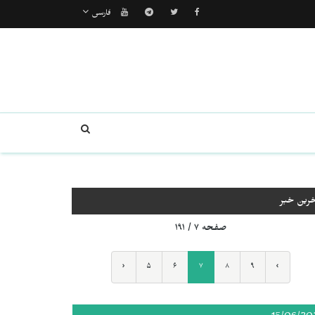
فارسی
خرین خبر
صفحه ۷ / ۱۹۱
‹
۵
۶
۷
۸
۹
›