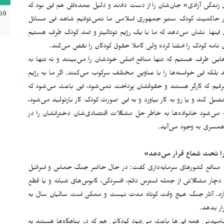
ودک تنها در انقلاب «زن زندگی آزادی» جان‌شان را از دست دادند و دلیل عمده‌اش هم این بود کە
59
و در حاکمیت کودک‌ ستیز جمهوری اسلامی ما نمی‌توانیم شاهد این مسائل
 اینها نشان می‌دهد که ما با یک رژیم توتالیتر و ضد کودک طرف هستیم
ن نامە کودک را امضا کرده ولی کاملا حقوق کودکان را نقض می‌کند.
ایی طرف هستیم که تنها منافع اصلی خودشان را می‌بینند و نە تنها به
بلکه این خواسته‌ها را با عناوین مختلف سرکوب می‌کنند. اگر ما به رژیم
 طرفیم که کارگر هستند و حقوقشان پرداخت نمی
شود، این باعث می‌شود که
یل کند و یا رو به کار بیاورد و بە این صورت کودک کار بازتولید می‌شود،
می‌شود خانوادەها بە خاطر حل مشکلات اقتصادی‌شان دخترانشان را در
همسری به وجود می‌آید.
را تحت شعاع قرار می‌دهد‌
»
 و منافع کشورهای سرمایەداری گفت: در حال حاضر جنگ حماس و اسرائیل
چار مشکلاتی از جمله استرس دائم، افسردگی، کابوس‌های شبانه و یا قطع
دازد. آثار جنگ هیچ وقت کوتاه مدت نیست و ممکن است سالیان سال به
ار بدهد.
امیدنی همه این‌ها باعث می
شود کودکانی هم که در پناهگاه‌ها هستند بە