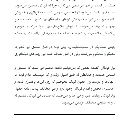
گ، در آیندە بر آنها اثر منفی می‌گذارد، چرا که کودکان مجبور می‌شوند
د و اینها باعث می‌شود آنها احساس تنهایی کنند و بە انزواگری و افسردگی
آثار مخرب می‌شود بلکه زندگی کودکان و آیند‌گان آن کشور را تحت شعاع
رتها و کشورها می‌خواهند از فروش سلاح‌هایشان سود ببرند و مردم و
انسانی و انسانیت به دور کنند. اما شعار ما باید این باشد«نە به جنگ،
كردن همدیگر در جنایت‌‌هایشان، بیان کرد: در اصل همەی این کشورها
دیگر را محکوم می‌کنند ولی در اصل اهداف همه این رژیم‌های دیکتاتوری
 کودکان، گفت: نقشی که می‌توانیم داشته باشیم این است که مسائل و
انسانی هستند و همانطور که طبق اصول اولیه‌ای که یونیسف اعلام کرده ما
ی، نهاد‌ها و دوستداران حقوق کودک بخواهیم که روی این‌ها پافشاری کنند و
مسری، تجاوز و اعدام کودکان وجود دارد و این مخالف پیمان نامه حقوق
وق کودکان رعایت شود و این ما را می‌طلبد که صدای این کودکان باشیم که
 و به عناوین مختلف قربانی می‌شوند
.