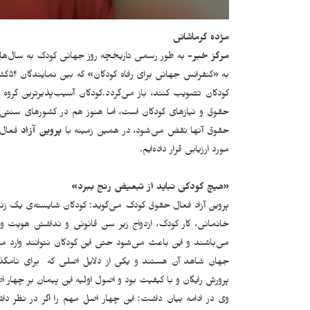
مژده کرماشانی
مرکز خبر-
بە طور رسمی تاریخچه روز جهانی کودک به سال‌های 
کودکان تصویب کنند، باز می‌گردد.کودکان آسیب‌پذیرترین گرو
حقوق و نیازهای کودکان است، اما هنوز هم در کشورهای سنتی 
حقوق آنها نقض می‌شود، در همین زمینە با
پروین آزاد
فعال ح
مورد ارزیابی قرار دادەایم.
«هیچ کودکی نباید از تبعیض رنج ببرد»
پروین آزاد فعال حقوق کودک می‌گوید: کودکان شایستە‌ی یک زند
خانمانی، کار کودک، ازدواج زیر سن قانونی و نداشتن هویت 
می‌باشند و این باعث می‌شود حتی این کودکان نتوانند وارد مدا
جهان شاهد آن هستند و یکی از دلایل اصلی کە برای نامگذ
پرورش رایگان و با کیفیت بود و اصول اولیه این پیمان بر چهار
وی در ادامە بیان داشت: این چهار اصل مهم را اگر در نظر دا