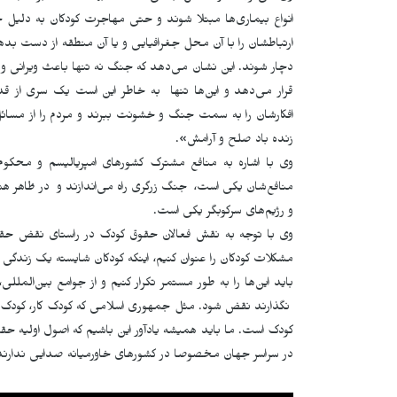
انواع بیماری‌ها مبتلا شوند و حتی مهاجرت کودکان بە دلیل جن
ارتباطشان را با آن محل جغرافیایی و یا آن منطقه از دست بدهن
دچار شوند. این نشان می‌دهد که جنگ نە تنها باعث ویرانی و 
قرار می‌دهد و این‌ها تنها به خاطر این است یک سری از قد
افکارشان را به سمت جنگ و خشونت ببرند و مردم را از مسائل 
زنده باد صلح و آرامش»
.
وی با اشارە بە منافع مشترک کشورهای امپریالیسم و محکوم‌
منافع‌شان یکی است، جنگ زرگری راه می‌اندازند و در ظاهر هم
و رژیم‌های سرکوبگر یکی است.
وی با توجە بە نقش فعالان حقوق کودک در راستای نقض حقوق
مشکلات کودکان را عنوان کنیم، اینکه کودکان شایسته یک زندگی 
باید این‌ها را بە طور مستمر تکرار کنیم و از جوامع بین‌الملل
نگذارند نقض شود. مثل جمهوری اسلامی که کودک کار، کودک ه
کودک است. ما باید همیشه یادآور این باشیم که اصول اولیه حق
در سراسر جهان مخصوصا در کشورهای خاورمیانه صدایی ندارند