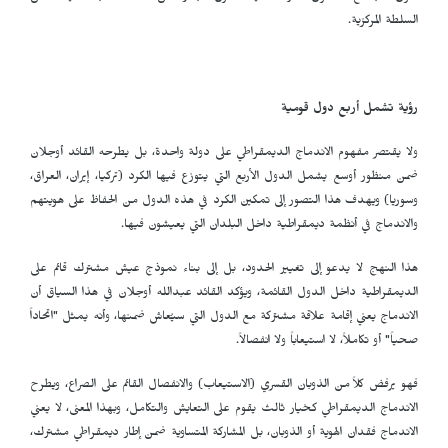
السلطة المركزية.
رؤية تشمل أربع دول قومية
ولا يقتصر مفهوم الاندماج الديمقراطي على دولة واحدة، بل يطرحه القائد أوجلان
ضمن منظور أوسع يشمل الدول الأربع التي يتوزع فيها الكرد (تركيا، إيران، العراق،
وسوريا) ويهدف هذا التصور إلى تمكين الكرد في هذه الدول من الحفاظ على هويتهم
والاندماج في أنظمة ديمقراطية داخل البلدان التي يعيشون فيها.
هذا النهج لا يدعو إلى تغيير الحدود، بل إلى بناء نموذج عيش مشترك قائم على
الديمقراطية داخل الدول القائمة، ويؤكد القائد عبدالله أوجلان في هذا السياق أن
الاندماج يعني إقامة علاقة مشتركة مع الدول التي سيُعاش ضمنها، وأنه يمثل "اتحاداً
صحياً" أو تكاملاً، لا استيعاباً ولا انفصالاً.
فهو يرفض كلاً من الذوبان القسري (الاستيعاب) والانفصال القائم على الصراع، ويطرح
الاندماج الديمقراطي كخيار ثالث يقوم على التعايش والتكامل، وبهذا المعنى، لا يعني
الاندماج فقدان الهوية أو الذوبان، بل المشاركة المتساوية ضمن إطار ديمقراطي مشترك،