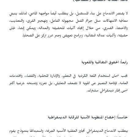
ثالثاً: العدالة الانتقالية (التصالحية)
لا يقتصر الاندماج على بناء المستقبل، بل يتطلب أيضاً مواجهة الماضي، لذلك ينبغي
معالجة الانتهاكات مثل جرائم القتل مجهولة الفاعل، وتهجير القرى، والتعذيب،
والاختفاء القسري، من خلال إيجاد آليات للحقيقة والعدالة، ويمكن إنشاء لجان
حقيقة، وآليات عدالة انتقالية، وبرامج تعويض وجبر ضرر تركز على الضحايا.
رابعاً: الحقوق الثقافية واللغوية
يجب ضمان استخدام اللغة الكردية في التعليم، والإدارة المحلية، والقضاء، والخدمات
العامة، فإتاحة التعبير عن الهوية لا تضعف التعايش، بل تعززه وتمنحه شرعية أكبر
ضمن إطار ديمقراطي مشترك.
خامساً: إخضاع المنظومة الأمنية للرقابة الديمقراطية
يتطلب الاندماج الديمقراطي تجاوز العقلية الأمنية الصِرفة، واستبدالها بنموذج يقوم