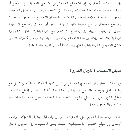
وبحسب القائد أوجلان، فإن الاندماج الديمقراطي لا يعني التحاق طرف بآخر أو
ذوبانه فيه، بل هو عملية إعادة تكامل قائمة على الاعتراف المتبادل والتحول المشترك،
ويعبّر عن ذلك في ملاحظاته حول المفاوضات بقوله إن الاندماج هو تعبير عن وحدة
المجتمع الديمقراطي مع الدولة القومية، ولكن دون أن يتحول المجتمع إلى دولة
أخرى أو يذوب فيها، بل يندمج كـ "مجتمع ديمقراطي" داخل "جمهورية
ديمقراطية"، كما يؤكد أن هذا الاندماج يتضمن المساواة، ولا يمكن تحقيقه إلا من
خلال التفاوض الديمقراطي، الذي يُعد شرطاً أساسياً لقيام هذا التكامل.
نقيض الاستيعاب (الذوبان القسري)
يرى القائد أوجلان أن الاندماج الديمقراطي ليس "ذوباناً" أو "استيعاباً قسرياً"، بل هو
إعادة تكامل وتوحيد قائم على المشاركة المتبادلة، فالمسألة ليست أن يختفي الضعيف
داخل القوي، بل أن تلتقي المكونات الاجتماعية المختلفة ضمن بنية مشتركة عبر
التفاعل والتغيير المتبادل.
لذلك، يقوم هذا المفهوم على الاعتراف المتبادل والمساواة والحياة المشتركة، ويضعه
أوجلان في موقع "نقيض للاستيعاب"، حيث يشير الاستيعاب إلى الذوبان داخل