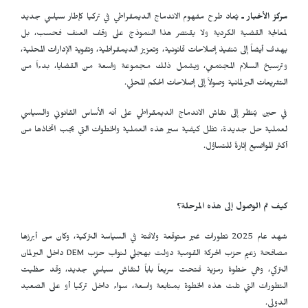
مركز الأخبار ـ
يُعاد طرح مفهوم الاندماج الديمقراطي في تركيا كإطار سياسي جديد
لمعالجة القضية الكردية ولا يقتصر هذا النموذج على وقف العنف فحسب، بل
يهدف أيضاً إلى تنفيذ إصلاحات قانونية، وتعزيز الديمقراطية، وتقوية الإدارات المحلية،
وترسيخ السلام المجتمعي، ويشمل ذلك مجموعة واسعة من القضايا، بدءاً من
التشريعات البرلمانية وصولاً إلى إصلاحات الحكم المحلي.
في حين يُنظر إلى نقاش الاندماج الديمقراطي على أنه الأساس القانوني والسياسي
لعملية حل جديدة، تظل كيفية سير هذه العملية والخطوات التي يجب اتخاذها من
أكثر المواضيع إثارةً للتساؤل.
كيف تم الوصول إلى هذه المرحلة؟
شهد عام 2025 تطورات غير متوقعة ولافتة في السياسة التركية، وكان من أبرزها
مصافحة زعيم حزب الحركة القومية دولت بهجلي لنواب حزب
DEM
داخل البرلمان
التركي، وهي خطوة رمزية فتحت سريعاً باباً لنقاش سياسي جديد، وقد حظيت
التطورات التي تلت هذه الخطوة بمتابعة واسعة، سواء داخل تركيا أو على الصعيد
الدولي.