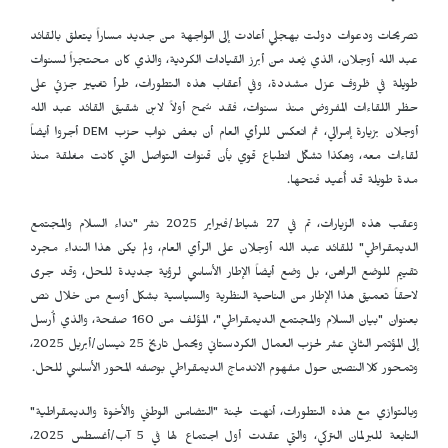
تصريحات ودعوات دولت بهجلي أعادت إلى الواجهة من جديد مساراً يتعلق بالقائد
عبد الله أوجلان، الذي يُعد من أبرز القيادات الكردية، والذي كان محتجزاً لسنوات
طويلة في ظروف عزل مشددة، وفي أعقاب هذه التطورات، طرأ تغيير جزئي على
حظر اللقاءات المفروض منذ سنوات، فقد سُمح أولاً لابن شقيق القائد عبد الله
أوجلان بزيارة إمرالي، ثم انعكس للرأي العام أن بعض نواب حزب
DEM
أجروا أيضاً
لقاءات معه، وهكذا تشكّل انطباع قوي بأن قنوات التواصل التي كانت مغلقة منذ
مدة طويلة قد أُعيد فتحها.
وعقب هذه الزيارات، تم في 27 شباط/فبراير 2025 نشر "نداء السلام والمجتمع
الديمقراطي" للقائد عبد الله أوجلان على الرأي العام، ولم يكن هذا النداء مجرد
تقييم للوضع الراهن، بل وضع أيضاً الإطار الأساسي لرؤية جديدة للحل، وقد جرى
لاحقاً تعميق هذا الإطار من الناحية النظرية والسياسية بشكل أوسع من خلال نص
بعنوان "بيان السلام والمجتمع الديمقراطي"، المؤلف من 160 صفحة، والذي أُرسل
إلى المؤتمر الثاني عشر لحزب العمال الكردستاني ويحمل تاريخ 25 نيسان/أبريل 2025،
وتمحور كلا النصين حول مفهوم الاندماج الديمقراطي بوصفه المحور الأساسي للحل.
وبالتوازي مع هذه التطورات، أنهت لجنة "التضامن الوطني والأخوة والديمقراطية"
التابعة للبرلمان التركي، والتي عقدت أول اجتماع لها في 5 آب/أغسطس 2025،