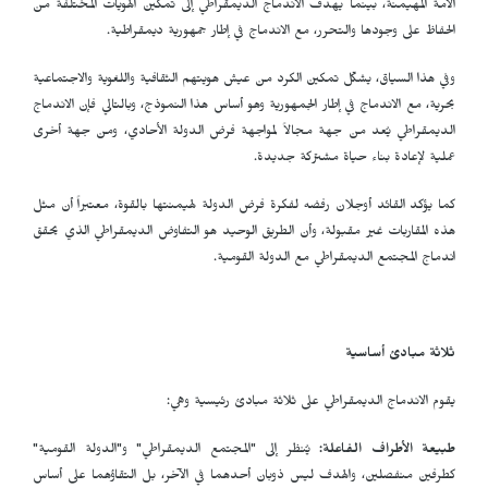
الأمة المهيمنة، بينما يهدف الاندماج الديمقراطي إلى تمكين الهويات المختلفة من
الحفاظ على وجودها والتحرر، مع الاندماج في إطار جمهورية ديمقراطية.
وفي هذا السياق، يشكّل تمكين الكرد من عيش هويتهم الثقافية واللغوية والاجتماعية
بحرية، مع الاندماج في إطار الجمهورية وهو أساس هذا النموذج، وبالتالي فإن الاندماج
الديمقراطي يُعد من جهة مجالاً لمواجهة فرض الدولة الأحادي، ومن جهة أخرى
عملية لإعادة بناء حياة مشتركة جديدة.
كما يؤكد القائد أوجلان رفضه لفكرة فرض الدولة لهيمنتها بالقوة، معتبراً أن مثل
هذه المقاربات غير مقبولة، وأن الطريق الوحيد هو التفاوض الديمقراطي الذي يحقق
اندماج المجتمع الديمقراطي مع الدولة القومية.
ثلاثة مبادئ أساسية
يقوم الاندماج الديمقراطي على ثلاثة مبادئ رئيسية وهي:
طبيعة الأطراف الفاعلة:
يُنظر إلى "المجتمع الديمقراطي" و"الدولة القومية"
كطرفين منفصلين، والهدف ليس ذوبان أحدهما في الآخر، بل التقاؤهما على أساس