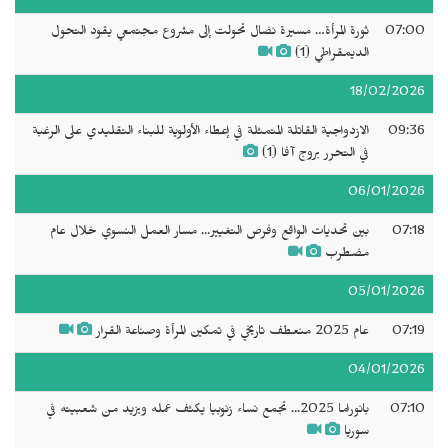
07:00
ثورة المرأة… مسيرة نضال تحولت إلى مشروع مجتمعي يقود التحول
الديمقراطي (1)
18/02/2026
09:36
الازدواجية القاتلة المتمثلة في إعطاء الأولوية للبناء التقليدي على الرغبة
في التحرر بروج آفا (1)
06/01/2026
07:18
بين تحديات الواقع وفرص التغيير... مسار العمل النسوي خلال عام
مضطرب
05/01/2026
07:19
عام 2025 منعطف تاريخي في تمكين المرأة وصناعة القرار
04/01/2026
07:10
بانوراما 2025... تجمع نساء زنوبيا يكثف عمله ويزيد من شعبيته في
سوريا