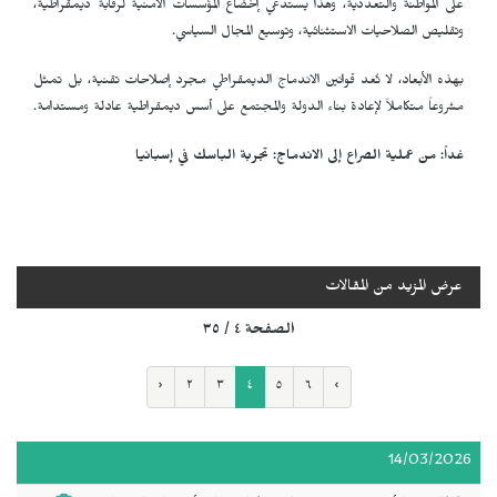
على المواطنة والتعددية، وهذا يستدعي إخضاع المؤسسات الأمنية لرقابة ديمقراطية،
وتقليص الصلاحيات الاستثنائية، وتوسيع المجال السياسي.
بهذه الأبعاد، لا تُعد قوانين الاندماج الديمقراطي مجرد إصلاحات تقنية، بل تمثل
مشروعاً متكاملاً لإعادة بناء الدولة والمجتمع على أسس ديمقراطية عادلة ومستدامة.
غداً: من عملية الصراع إلى الاندماج: تجربة الباسك في إسبانيا
عرض المزيد من المقالات
الصفحة ٤ / ٣٥
‹
٢
٣
٤
٥
٦
›
14/03/2026