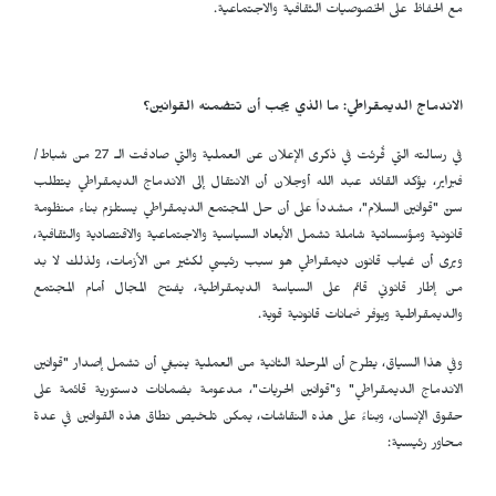
مع الحفاظ على الخصوصيات الثقافية والاجتماعية.
الاندماج الديمقراطي: ما الذي يجب أن تتضمنه القوانين؟
في رسالته التي قُرئت في ذكرى الإعلان عن العملية والتي صادفت الـ 27 من شباط/
فبراير، يؤكد القائد عبد الله أوجلان أن الانتقال إلى الاندماج الديمقراطي يتطلب
سنّ "قوانين السلام"، مشدداً على أن حل المجتمع الديمقراطي يستلزم بناء منظومة
قانونية ومؤسساتية شاملة تشمل الأبعاد السياسية والاجتماعية والاقتصادية والثقافية،
ويرى أن غياب قانون ديمقراطي هو سبب رئيسي لكثير من الأزمات، ولذلك لا بد
من إطار قانوني قائم على السياسة الديمقراطية، يفتح المجال أمام المجتمع
والديمقراطية ويوفر ضمانات قانونية قوية.
وفي هذا السياق، يطرح أن المرحلة الثانية من العملية ينبغي أن تشمل إصدار "قوانين
الاندماج الديمقراطي" و"قوانين الحريات"، مدعومة بضمانات دستورية قائمة على
حقوق الإنسان، وبناءً على هذه النقاشات، يمكن تلخيص نطاق هذه القوانين في عدة
محاور رئيسية: