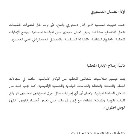
أولاً: الضمان الدستوري
يجب تثبيت العملية ضمن إطار دستوري واضح، لأن ترك الحل لتغيرات الحكومات
يجعل الاندماج هشاً لذا ينبغي ضمان مبادئ مثل المواطنة المتساوية، ووضع الإدارات
المحلية، والحقوق الثقافية، والمشاركة السياسية، والتمثيل الديمقراطي ضمن الدستور.
ثانياً: إصلاح الإدارة المحلية
يُعد توسيع صلاحيات المجالس المحلية من الركائز الأساسية، خاصة في مجالات
التعليم والصحة والثقافة والخدمات البلدية والتنمية الإقليمية، كما يجب الحد من
تدخل السلطة المركزية، وضمان أن أي إجراءات مثل عزل المسؤولين المحليين تتم وفق
آليات قانونية وقضائية شفافة، مع إنهاء ممارسات مثل تعيين أوصياء إداريين (القيّم/
الوصي الحكومي).