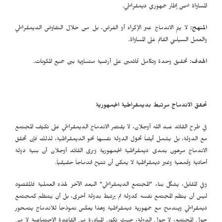
المساواة ضمن إطار جمهوري ديمقراطي.
المنهج:
لا يتم الاندماج عبر الإكراه أو الفرض، بل من خلال التفاوض الديمقراطي
والعمل السياسي القائم على المساواة.
الهدف:
تحقيق وحدة وتكامل قائمين على أرضية متساوية بين جميع المكونات.
تحقق الاندماج مرتبط بديمقراطية الجمهورية
في طرح القائد عبد الله أوجلان، لا يقتصر الاندماج الديمقراطي على تكيّف المجتمع
مع الدولة، بل يشمل أيضاً تحوّل الدولة نفسها نحو الديمقراطية، لذلك فإن تحقق
الاندماج مرهون بمدى ديمقراطية الجمهورية ويرى القائد أوجلان أن بنية دولة
أحادية وقمعية وغير ديمقراطية لا يمكن أن تتيح اندماجاً حقيقياً.
وفي المقابل، يشكّل بناء "المجتمع الديمقراطي" البعد الآخر لهذه العملية فالمقصود
ليس أن ينظم المجتمع نفسه كدولة ثم يرتبط بدولة أخرى، بل أن يتنظم كمجتمع
ديمقراطي ويندمج مع جمهورية ديمقراطية وهذا يعكس نموذجاً للاندماج يتمحور
حول المجتمع، لا حول الدولة، حيث تكون المبادرة من القاعدة الاجتماعية لا من