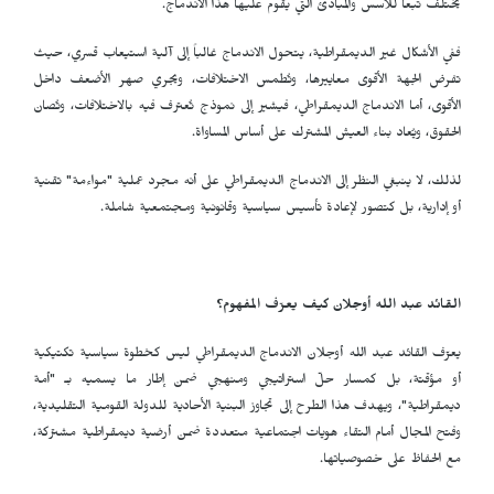
يختلف تبعاً للأسس والمبادئ التي يقوم عليها هذا الاندماج.
ففي الأشكال غير الديمقراطية، يتحول الاندماج غالباً إلى آلية استيعاب قسري، حيث
تفرض الجهة الأقوى معاييرها، وتُطمس الاختلافات، ويجري صهر الأضعف داخل
الأقوى، أما الاندماج الديمقراطي، فيشير إلى نموذج تُعترف فيه بالاختلافات، وتُصان
الحقوق، ويُعاد بناء العيش المشترك على أساس المساواة.
لذلك، لا ينبغي النظر إلى الاندماج الديمقراطي على أنه مجرد عملية "مواءمة" تقنية
أو إدارية، بل كتصور لإعادة تأسيس سياسية وقانونية ومجتمعية شاملة.
القائد عبد الله أوجلان كيف يعرّف المفهوم؟
يعرّف القائد عبد الله أوجلان الاندماج الديمقراطي ليس كخطوة سياسية تكتيكية
أو مؤقتة، بل كمسار حلّ استراتيجي ومنهجي ضمن إطار ما يسميه بـ "أمة
ديمقراطية"، ويهدف هذا الطرح إلى تجاوز البنية الأحادية للدولة القومية التقليدية،
وفتح المجال أمام التقاء هويات اجتماعية متعددة ضمن أرضية ديمقراطية مشتركة،
مع الحفاظ على خصوصياتها.