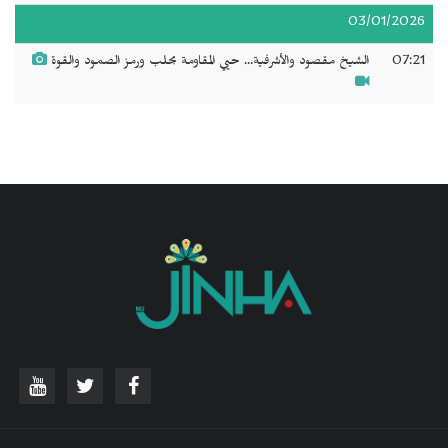
03/01/2026
07:21
الشيخ مقصود والأشرفية... حيي المقاومة بحلب ورمز الصمود والقوة