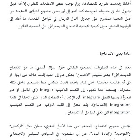
أعمالها وقدمت تقريرها للمصادقة، ورغم توجيه بعض الانتقادات للتقرير، إلا أنه قوبل
بقبول عام في خطوطه العريضة، كما أُشير إلى أن بعض مشاريع القوانين المقترحة من
قبل اللجنة ستُدرج على جدول أعمال البرلمان في المراحل القادمة، ما أعاد إلى
الواجهة النقاش حول كيفية تجسيد الاندماج الديمقراطي على الصعيد القانوني.
ماذا يعني الاندماج؟
بعد كل هذه التطورات، يتمحور النقاش حول سؤال أساسي: ما هو الاندماج
الديمقراطي؟ يشير مفهوم "الاندماج" بشكل عام إلى عملية إقامة علاقة بين أجزاء أو
بُنى أو جماعات مختلفة ضمن كيان واحد، بحيث تتكامل معاً وتنسجم داخل نظام
مشترك، ويستند هذا المفهوم إلى الكلمة اللاتينية
integer
(أي الكامل أو غير
المجزأ)، ومنها الفعل
integrare
(أي الإكمال أو التمام)، الذي تطور لاحقاً إلى كلمة
integration
(الاندماج)، وقد انتقل إلى اللغة التركية عبر الكلمة الفرنسية
intégration
التي تعني التكامل أو الاندماج.
ويحمل مفهوم الاندماج، المنحدر من هذا الأصل اللغوي، معاني مثل "الإكمال"
و"التوحيد" و"إعادة البناء"، غير أن مضمونه في السياقين السياسي والاجتماعي