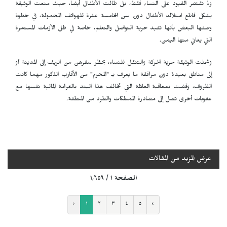
ولم تقتصر القيود على النساء فقط، بل طالت الأطفال أيضاً، حيث منعت الوثيقة
بشكل قاطع امتلاك الأطفال دون سن الخامسة عشرة للهواتف المحمولة، في خطوة
وصفها البعض بأنها تقيد حرية التواصل والتعلم، خاصة في ظل الأزمات المستمرة
التي يعاني منها اليمن.
وشملت الوثيقة حرية الحركة والتنقل للنساء، بحظر سفرهن من الريف إلى المدينة أو
إلى مناطق بعيدة دون مرافقة ما يعرف بـ "المحرم" من الأقارب الذكور مهما كانت
الظروف، وقضت بمعاقبة العائلة التي تخالف هذا البند بالغرامة المالية نفسها مع
عقوبات أخرى تصل إلى مصادرة الممتلكات والطرد من المنطقة.
عرض المزيد من المقالات
الصفحة ١ / ١٬٦٥٩
‹
١
٢
٣
٤
٥
›