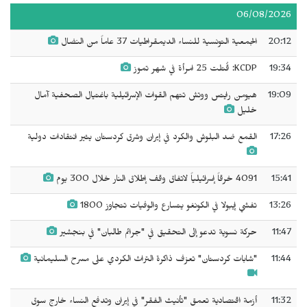
06/08/2026
20:12
الجمعية التونسية للنساء الديمقراطيات 37 عاماً من النضال
19:34
KCDP: قُتلت 25 امرأة في شهر تموز
19:09
هيومن رايتس ووتش تتهم القوات الإسرائيلية باغتيال الصحفية آمال
خليل
17:26
القمع ضد البلوش والكرد في إيران وشرق كردستان يثير انتقادات دولية
15:41
4091 خرقاً إسرائيلياً لاتفاق وقف إطلاق النار خلال 300 يوم
13:26
تفشي إيبولا في الكونغو يتسارع والوفيات تتجاوز 1800
11:47
حركة نسوية تدعو إلى التحقيق في "جرائم طالبان" في بنجشير
11:44
"شابات كردستان" تعزف ذاكرة التراث الكردي على مسرح السليمانية
11:32
أزمة اقتصادية تعمق "تأنيث الفقر" في إيران وتدفع النساء خارج سوق