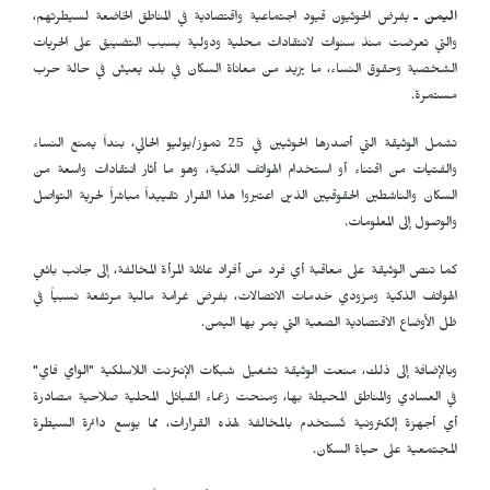
اليمن ـ
يفرض الحوثيون قيود اجتماعية واقتصادية في المناطق الخاضعة لسيطرتهم،
والتي تعرضت منذ سنوات لانتقادات محلية ودولية بسبب التضييق على الحريات
الشخصية وحقوق النساء، ما يزيد من معاناة السكان في بلد يعيش في حالة حرب
مستمرة.
تشمل الوثيقة التي أصدرها الحوثيين في 25 تموز/يوليو الحالي، بنداً يمنع النساء
والفتيات من اقتناء أو استخدام الهواتف الذكية، وهو ما أثار انتقادات واسعة من
السكان والناشطين الحقوقيين الذين اعتبروا هذا القرار تقييداً مباشراً لحرية التواصل
والوصول إلى المعلومات.
كما تنص الوثيقة على معاقبة أي فرد من أفراد عائلة المرأة المخالفة، إلى جانب بائعي
الهواتف الذكية ومزودي خدمات الاتصالات، بفرض غرامة مالية مرتفعة نسبياً في
ظل الأوضاع الاقتصادية الصعبة التي يمر بها اليمن.
وبالإضافة إلى ذلك، منعت الوثيقة تشغيل شبكات الإنترنت اللاسلكية "الواي فاي"
في العسادي والمناطق المحيطة بها، ومنحت زعماء القبائل المحلية صلاحية مصادرة
أي أجهزة إلكترونية تُستخدم بالمخالفة لهذه القرارات، مما يوسع دائرة السيطرة
المجتمعية على حياة السكان.