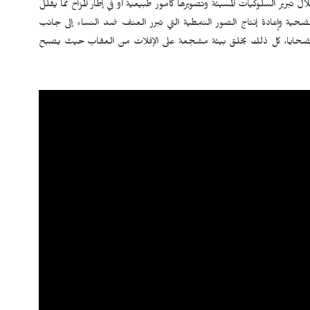
برير السلوكيات المسيئة وتصويرها كأمور طبيعية أو في إطار المزاح مما يقلل
لضحية وإعادة إنتاج الصور النمطية التي تبرر العنف ضد النساء إلى جانب
لضحايا، كل ذلك يخلق بيئة مشجعة على الإفلات من العقاب حيث يصبح