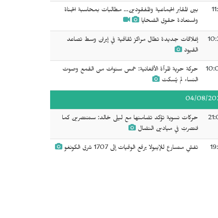
11
بين المقابر الجماعية والمفقودين… مطالبات بمحاسبة الجناة
واستعادة حقوق الضحايا
10:
إغلاقات جديدة تطال مراكز ثقافية في إيران وسط تصاعد
القيود
10:
حركة حرية المرأة الأفغانية: خمس سنوات من القمع وصوت
النساء لم يُسكت
04/08/20
21:
حركات نسوية تؤكد تضامنها مع ليلى خالد: ستنتصرين كما
انتصرتِ في ميادين النضال
19
تفشٍ متسارع للإيبولا يرفع الوفيات إلى 1707 شرق الكونغو