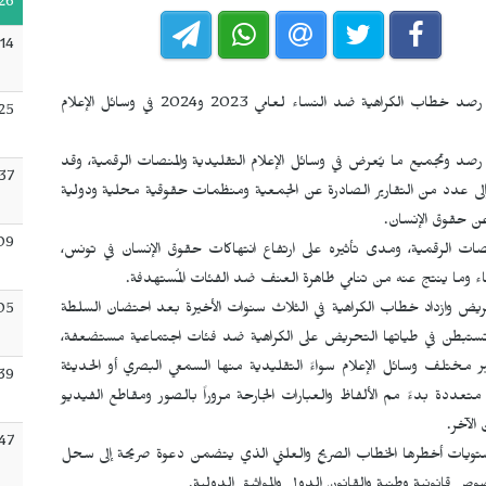
26
:14
قدمت جمعية تقاطع من أجل الحقوق والحريات تقرير رصد خطاب الكراهية ضد النساء لعامي 2023 و2024 في وسائل الإعلام
:25
رصد وتجميع ما يُعرض في وسائل الإعلام التقليدية والمنصات الرقمية، وقد
:37
مج المعروضة في عامي 2023 و2024، بالإضافة إلى عدد من التقارير الصادرة عن الجمعية ومنظمات حقوقية محلية ودولية
عن حقوق الإنسان.
09
نصات الرقمية، ومدى تأثيره على ارتفاع انتهاكات حقوق الإنسان في تونس،
ساء وما ينتج عنه من تنامي ظاهرة العنف ضد الفئات المُستهدفة.
يض وازداد خطاب الكراهية في الثلاث سنوات الأخيرة بعد احتضان السلطة
05
تستبطن في طياتها التحريض على الكراهية ضد فئات اجتماعية مستضعفة،
مختلف وسائل الإعلام سواءً التقليدية منها السمعي البصري أو الحديثة
39
متعددة بدءً مم الألفاظ والعبارات الجارحة مروراً بالصور ومقاطع الفيديو
الآخر.
:47
مستويات أخطرها الخطاب الصريح والعلني الذي يتضمن دعوة صريحة إلى سحل