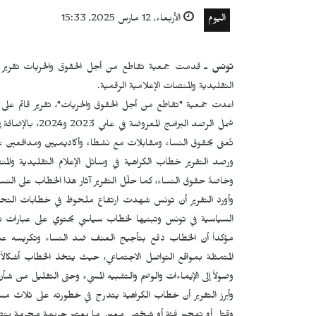
اليوم
الأربعاء, 12 مارس 2025, 15:33
تونس ـ
التقليدية والمنصات الإعلامية الرقمية.
اعدت جمعية "تقاطع من أجل الحقوق والحريات"، تقرير قائم على 
شملَ الرصد البرا
تُعنى بحقوق النساء ومقابلات مع نشطاء وأكاديميين ومدافعين 
ورصد التقرير خطاب الكراهية في وسائل الإعلام التقليدية والم
وخاصةً حقوق النساء، كما حلّل التقرير آثار هذا الخطاب على الن
وأورد التقرير أن تونس شهدت ارتفاع ملحوظ في خطابات التحر
السياسية في تونس وتبنيها لخطاب سياسي يحتوي على عبارات 
مؤكداً أن الخطاب دفع بتأجيج العنف ضد النساء وتكريسه عبر 
المتمثلة بمواقع التواصل الاجتماعي، حيث يتخذ الخطاب أشكالاً 
وصولاً إلى الإيماءات والوصم والتشبيه المسيء وحتى التقليل من شأن 
وأبرز التقرير أن خطاب الكراهية يتدرج في خطورته على ثلاث 