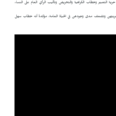
حرية التعبير وخطاب الكراهية والتحريض وتأليب الرأي العام على النساء
حريتهن وتضعف مدى وجودهن في الحياة العامة، مؤكدةً أنه خطاب سهل