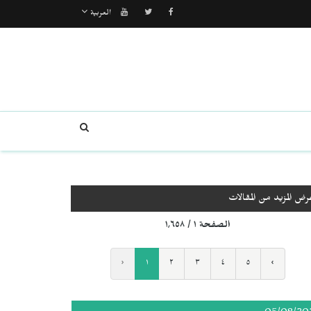
العربية
رض المزيد من المقالات
الصفحة ١ / ١٬٦٥٨
‹
١
٢
٣
٤
٥
›