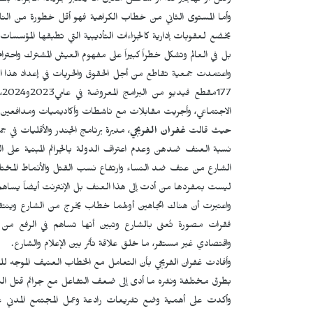
وقتل أو تهجير فئة أو شخص معين ما يعتبر جريمة مجرمة بنصوص ق
وأما المستوى الثاني من خطاب الكراهية فهو أقل خطورة من الن
يخضع لعقوبات إدارية كالجزاءات التأديبية التي تطبقها المؤسسات وا
بل في العالم وتشكل خطراً كبيراً على مفهوم العيش المشترك واحترا
واعتمدت جمعية تقاطع من أجل الحقوق والحريات في إعداد هذا ال
الاجتماعي، وأجريت مقابلات مع ناشطات وأكاديميات ومدافعين 
حيث قالت
غفران الفريجي
، مديرة برنامج الجندر والأقليات في
نسبة العنف ضدهن وعدم اعتراف الدولة بالجرائم المبنية على ا
الشارع من عنف ضد النساء وارتفاع نسب القتل والأنماط المختلفة 
ليست بمفردها من أدت إلى هذا العنف بل الإنترنت أيضاً يساهم في ا
واعتبرت أن هناك اتجاهين أولهما خطاب يخرج من الشارع وينتقل إ
فقرات مصورة تُعنى بالشارع وتبين أنها تساهم في الرفع 
واقتصادي غير مستقر، ما خلق علاقة تأثر بين الإعلام والشارع.
وأفادت غفران الفريجي بأن التعامل مع الخطاب العنيف الموجه لل
بطرق مختلفة ونشره ما أدى إلى ضعف التفاعل مع جرائم قتل ال
وأكدت على أهمية وضع تشريعات رادعة وعمل المجتمع المدني ع