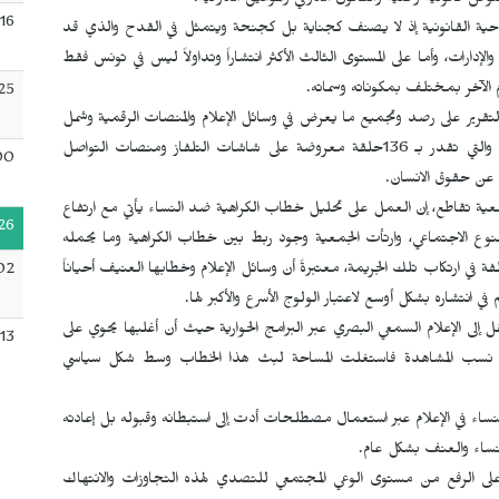
انونية وطنية والقانون الدولي والمواثيق الدولية.
:16
احية القانونية إذ لا يصنف كجناية بل كجنحة ويتمثل في القدح والذي قد
لإدارات، وأما على المستوى الثالث الأكثر انتشاراً وتداولاً ليس في تونس فقط
م الآخر بمختلف بمكوناته وسماته.
25
تقرير على رصد وتجميع ما يعرض في وسائل الإعلام والمنصات الرقمية وشمل
177مقطع فيديو من البرامج المعروضة في عامي2023و2024، والتي تقدر بـ 136حلقة معروضة على شاشات التلفاز ومنصات التواصل
00
عن حقوق الانسان.
 جمعية تقاطع، إن العمل على تحليل خطاب الكراهية ضد النساء يأتي مع ارتفاع
26
لنوع الاجتماعي، وارتأت الجمعية وجود ربط بين خطاب الكراهية وما يحمله
في ارتكاب تلك الجريمة، معتبرةً أن وسائل الإعلام وخطابها العنيف أحياناً
02
نتشاره بشكل أوسع لاعتبار الولوج الأسرع والأكبر لها.
لى الإعلام السمعي البصري عبر البرامج الحوارية حيث أن أغلبها يحوي على
:13
من نسب المشاهدة فاستغلت المساحة لبث هذا الخطاب وسط شكل سياسي
نساء في الإعلام عبر استعمال مصطلحات أدت إلى استبطانه وقبوله بل إعادته
نساء والعنف بشكل عام.
لى الرفع من مستوى الوعي المجتمعي للتصدي لهذه التجاوزات والانتهاك