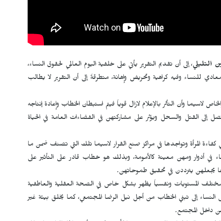
ن التليلي
، إلى أن تقديم التقرير يأتي على خلفية اليوم العالمي لحقوق النساء،
ن خطاب معادي للنساء وفيه كراهية وتحريض وإهانة، متطرقةً إلى أن التقرير لا يطالب
اسيما وأن التأثر بالإعلام لازال قوياً فيتم استبطان الخطاب وإعادة إنتاجه
 إلى القتل والسحل ويؤثر على مشاركتهن في الفضاءات العامة في الحياة
فاءة المرأة وتواجدها في مراكز صنع القرار لاسيما تلك التي تصنف ضمن ما
 في أدوار ومهن معينة كالأمومة، وبذلك هو خطاب قادر على التأثير على
 مما يجعلهن يترددن في تحقيق طموحاتهن.
مختلف المستويات ونفسياً يظهر بشكل خاص في الصحة العقلية والعاطفية
 النساء إلى تبني الخطاب من أجل نيل الرضا المجتمعي، كما يخلق بيئة غير
هن داخل المجتمع.