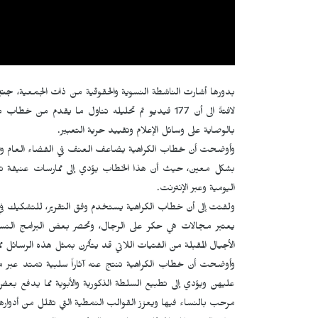
بدورها أشارت الناشطة النسوية والحقوقية من ذات الجمعية،
جني
لافتةً الى أن 177 فيديو تم تحليله تناول ما يقدم م
بالوصاية على وسائل الإعلام وتقييد حرية التعبير.
وأوضحت أن خطاب الكراهية يضاعف العنف في الفضاء العام والخاص ل
بشكل معين، حيث أن هذا الخطاب يؤدي إلى ممارسات عنيفة تصل
اليومية وعبر الإنترنت.
ولفتت إلى أن خطاب الكراهية يستخدم وفق التقرير، للتشكيك في ك
يعتبر مجالات هي حكر على الرجال، وتحصر بعض البرامج النساء
الأجيال المقبلة من الفتيات اللاتي قد يتأثرن بمثل هذه الرسائل
وأوضحت أن خطاب الكراهية تنتج عنه آثاراً سلبية تمتد عبر 
عليهن ويؤدي إلى تطبيع السلطة الذكورية والأبوية مما يدفع بعض
مرحب بالنساء فيها ويعزز القوالب النمطية التي تقلل من أدوار