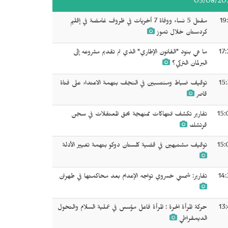
05/08/20
19
مقتل 5 نساء ووفاة 7 أخريات في ظروف غامضة في إقليم
كردستان خلال تموز
17
ما هي بنود "القانون الإطاري" الذي تم تقديم مشروعه إلى
البرلمان التركي؟
15
توقيف ضباط ومنتسبين في النجف بتهمة الاعتداء على فتاة
قاصر
15:
تقارير تكشف انتهاكات ممنهجة بحق المعتقلات في سجن
قرتشك
15:
توقيف مشتبهين في قضية كلستان دوكو بتهمة تغيير الأدلة
14:
تقارير: شمسي خسروي تواجه الإعدام بعد محاكمتها في طهران
13
حركة المرأة الحرة : المرأة فاعل مؤسس في عملية السلام والتحول
الديمقراطي