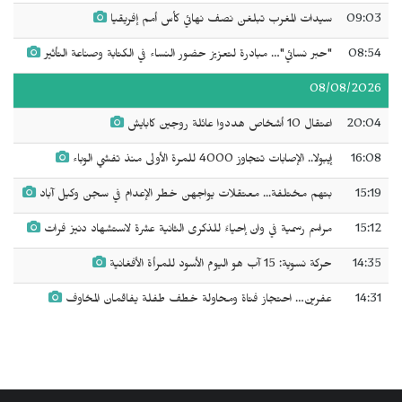
09:03
سيدات المغرب تبلغن نصف نهائي كأس أمم إفريقيا
08:54
"حبر نسائي"… مبادرة لتعزيز حضور النساء في الكتابة وصناعة التأثير
08/08/2026
20:04
اعتقال 10 أشخاص هددوا عائلة روجين كابايش
16:08
إيبولا.. الإصابات تتجاوز 4000 للمرة الأولى منذ تفشي الوباء
15:19
بتهم مختلفة... معتقلات يواجهن خطر الإعدام في سجن وكيل آباد
15:12
مراسم رسمية في وان إحياءً للذكرى الثانية عشرة لاستشهاد دنيز فرات
14:35
حركة نسوية: 15 آب هو اليوم الأسود للمرأة الأفغانية
14:31
عفرين… احتجاز فتاة ومحاولة خطف طفلة يفاقمان المخاوف