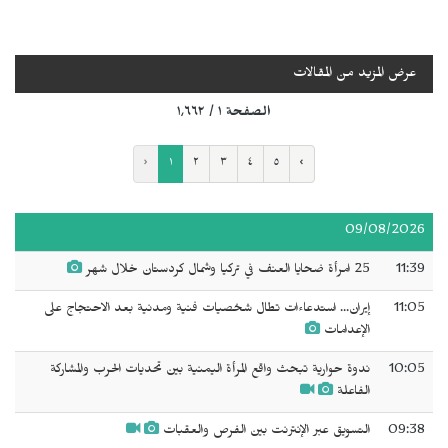
عرض المزيد من المقالات
الصفحة ١ / ١٬٦٦٢
‹
١
٢
٣
٤
٥
›
09/08/2026
11:39
25 امرأة ضحايا العنف في تركيا وشمال كردستان خلال شهر
11:05
إيران... استدعاءات تطال شخصيات فنية ومدنية بعد الاحتجاج على
الإعدامات
10:05
ندوة حوارية تبحث واقع المرأة اليمنية بين تحديات الحرب والمشاركة
الفاعلة
09:38
التسويق عبر الإنترنت بين الفرص والعقبات