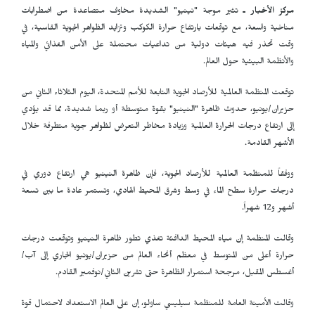
مركز الأخبار ـ
تثير موجة "نينيو" الشديدة مخاوف متصاعدة من اضطرابات
مناخية واسعة، مع توقعات بارتفاع حرارة الكوكب وتزايد الظواهر الجوية القاسية، في
وقت تحذر فيه هيئات دولية من تداعيات محتملة على الأمن الغذائي والمياه
والأنظمة البيئية حول العالم.
توقعت المنظمة العالمية للأرصاد الجوية التابعة للأمم المتحدة، اليوم الثلاثاء الثاني من
حزيران/يونيو، حدوث ظاهرة "النينيو" بقوة متوسطة أو ربما شديدة، مما قد يؤدي
إلى ارتفاع درجات الحرارة العالمية وزيادة مخاطر التعرض لظواهر جوية متطرفة خلال
الأشهر القادمة.
ووفقاً للمنظمة العالمية للأرصاد الجوية، فإن ظاهرة النينيو هي ارتفاع دوري في
درجات حرارة سطح الماء في وسط وشرق المحيط الهادي، وتستمر عادة ما بين تسعة
أشهر و12 شهراً.
وقالت المنظمة إن مياه المحيط الدافئة تغذي تطور ظاهرة النينيو وتوقعت درجات
حرارة أعلى من المتوسط في معظم أنحاء العالم من حزيران/يونيو الجاري إلى آب/
أغسطس المقبل، مرجحة استمرار الظاهرة حتى تشرين الثاني/نوفمبر القادم.
وقالت الأمينة العامة للمنظمة سيليسي ساولو، إن على العالم الاستعداد لاحتمال قوة