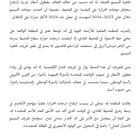
ظاهرة النينيو المقبلة، لما قد تسببه من تفاقم الجفاف وهطول أمطار غزيرة وارتفاع
مخاطر موجات الحرارة على اليابسة وفي المحيط، مضيفةً أن أحدت موجات النينيو
خلال عامي 2023-2024 أسهمت في جعل عام 2024 الأكثر حرارة على الإطلاق.
وأشارت المنظمة العالمية للأرصاد الجوية إلى أنه لوحظ تغير في المنطقة الواقعة على
جانبي خط الاستواء في المحيط الهادي، إذ ارتفعت درجات حرارة سطح المحيط بسرعة
من أواخر نيسان/أبريل إلى منتصف أيار/مايو الماضيين مما يشير إلى تطور ظروف ظاهرة
النينيو.
ومن المعروف أن هذا النمط يؤثر في ظروف المناخ الإقليمية، إذ قد يؤدي إلى زيادة
هطول الأمطار في جنوب الولايات المتحدة وأميركا الجنوبية وأجزاء من القرن الأفريقي
وآسيا الوسطى، بينما يتسبب في جفاف بأستراليا وأميركا الوسطى وإندونيسيا وأجزاء
من جنوب آسيا.
وقالت المنظمة إنه يمكن أن يسبب ارتفاع درجات الحرارة عالمياً، ويؤجج الأعاصير في
وسط وشرق المحيط الهادي، في الوقت الذي أكد فيه الأمين العام للأمم المتحدة أنه
على العالم أن يتعامل مع الأمر على أنه تحذير مناخي ملح. ستؤجج ظروف النينيو
الاحترار العالمي"، داعياً إلى التحول من الوقود الأحفوري إلى الطاقة المتجددة.