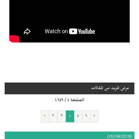
عرض المزيد من المقالات
الصفحة ٤ / ١٬٦٥٩
‹
٢
٣
٤
٥
٦
›
03/08/2026