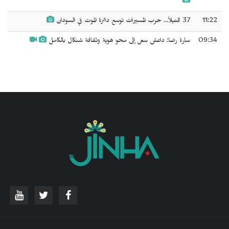
11:22
37 قتيلاً... حرب المسيرات توسع دائرة الموت في السودان
09:34
سارة رضا: داعش سعى إلى محو هوية وثقافة شنكال بالكامل