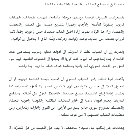
مجدداً في مستنقع الصفقات الخارجية والانقسامات القاتلة.
واستعرضت السنوات الماضية بوصفها مرحلة مأساوية، شهدت انفجارات وانهيارات
كبرى، وسقوطاً للأقنعة والأوهام، وانهياراً لمشاريع بنيت على العنف والتعصب
والتبعية، ورغم هذا الركام، بقيت إرادة الجيل الشاب صامدة، جيل لم يُورث وطناً، لكنه
قرر أن يصنعه من جديد، بوعيه وكرامته وشراكته، وبألمه الذي لم يتحول إلى كراهية.
وأشارت إلى أن الشباب لطالما تم اختزالهم إلى أدوات دعاية وحرب، يُستدعون عند
الحاجة ثم يُعاد إسكاتهم، أما اليوم، فقد قرروا ألا يعودوا إلى الصفوف الخلفية، فهم جزء
فاعل من الحدث السوري، قوة واعية ومنظمة تعرف تماماً ما تريد، وما ترفضه.
وأكدت لينا الظاهر رفض الشباب السوري أن تُكتب المرحلة القادمة دونهم، أو أن
تتحول البلاد إلى حصص ونفوذ بين قوى لا تمثل شعبها ولا تحترم تضحياته، كما
رفضت إعادة إنتاج الاستبداد بصيغ جديدة، والاحتلال التركي بكل أشكاله، ومشاريع
التتريك وتغيير الهوية، داعية إلى تجاوز الثنائيات الطائفية والقومية والحزبية المغلقة،
والتمسك بمشروع سوري جامع ينبع من الأرض، من القرى والحارات والمدارس، ومن
تنظيمات الشباب أنفسهم، لا من غرف مغلقة.
وشددت على إمكانية بناء نموذج مختلف، لا يقوم على التبعية بل على المشاركة، لا