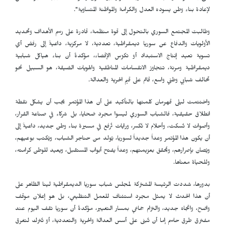
لإعادة بناء وطن يسوده العدل والكرامة والمواطنة المتساوية".
وطالبت المجتمع السوري بالتحول إلى قوة منظمة، قادرة على رسم الأهداف وتحديد
الأولويات والدفاع عن سوريا ديمقراطية، تعددية، لا مركزية، داعيةً إلى رفض أي
تسوية تعيد إنتاج الاستبداد أو تكرّس الإقصاء، مؤكدةً أن بناء هياكل شبابية
ديمقراطية ومرنة، تتجاوز الانقسامات المناطقية والهويات الضيقة، هو السبيل نحو
تحالف شبابي وطني واسع، قائم على قيم الحرية والعدالة.
واختتمت ليلى قهرمان كلمتها بالتأكيد على أن هذا المؤتمر يجب أن يشكل نقطة
انطلاق حقيقية، فالشباب السوري ليسوا مجرد ضحايا، بل شركاء في صناعة القرار،
وأصوات لا تُسكت، وأحلام لا تُكسر، ورايات تُرفع في مسيرة بناء وطن جديد، داعيةً إلى
أن يكون هذا المؤتمر وعداً جديداً لسوريا، يُولد من حناجر الشباب، ويُكتب بوعيهم،
ويُصان بإصرارهم، ويُحقق بعزيمتهم، وعداً يفتح أبواب المستقبل، ويعيد للوطن كرامته،
وللحياة معناها.
بدورها، شددت الرئيسة المشتركة لمجلس شباب سوريا الديمقراطية لينا الظاهر على
أن هذا الحدث لا يمثل مجرد استئناف للعمل التنظيمي، بل هو إعلان موقف
واضح، واتجاه جديد، والتزام جماعي بمسار التغيير، مؤكدةً أن سوريا تقف اليوم عند
مفترق طرق حاسم إما أن تُبنى على أسس العدالة والحرية والتعددية، أو تُترك لتغرق