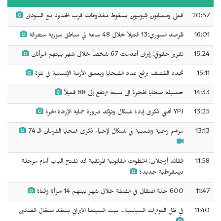
20:57
قتلى ومصابون إثيوبيون بسقوط مقذوفات قرب الحدود مع السودان
16:01
المرصد السوري:13 قتيلاً خلال 48 ساعة في مناطق سورية متفرقة
15:24
تقرير حقوقي: إيران أعدمت 67 شخصاً خلال شهر بينهم امرأتان
15:11
تجدد القصف يرفع عدد الضحايا ويعمق الأزمة الإنسانية في غزة
14:33
حصيلة ضحايا الهجرة إلى سبتة ترتفع إلى 88 قتيلاً
13:25
YPJ تحيي ذكرى إبادة شنكال وتؤكد ضرورة حماية الإرادة الحرة
13:13
مراسم رسمية وشعبية في شنكال لإحياء ذكرى ضحايا الفرمان الـ 74
11:58
القائد أوجلان: الخطوات القانونية المرتقبة قد تفتح الباب أمام مرحلة
ديمقراطية جديدة
11:47
600 حالة اعتقال في الضفة خلال شهر بينهم 14 امرأة وفتاة
11:40
في ظل التوترات السياسية... بيت السينما الإيراني ينتقد اعتقال الفنانين