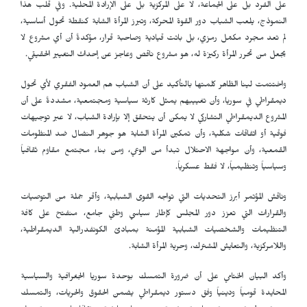
على الفرد بل على الجماعة، لا على المركزية بل على الإرادة المحلية. وفي قلب هذا
النموذج، يلعب الشباب دور القوة المحركة، وتبرز المرأة الشابة كنقطة تحول أساسية،
لم تعد مجرد مكمّل رمزي، بل باتت قيادية وصاحبة قرار، مؤكدةً أن أي مشروع لا
يجعل من تحرر المرأة ركيزة له، هو مشروع ناقص وعاجز عن إحداث التغيير الحقيقي.
واختتمت لينا الظاهر كلمتها بالتأكيد على أن الشباب هم العمود الفقري لأي تحول
ديمقراطي في سوريا، وأن تغييبهم يمثل كارثة سياسية ومجتمعية، مشددةً على أن
المشروع الديمقراطي التشاركي لا يمكن أن يتحقق إلا بإرادة الشباب، لا عبر توجيهات
فوقية أو اتفاقات شكلية، وأن تمكين المرأة الشابة هو جوهر النضال ضد المنظومات
القمعية، وأن مواجهة الاحتلال تبدأ من الوعي، ومن بناء مجتمع مقاوم ثقافياً
وسياسياً وتنظيمياً، لا فقط عسكرياً.
وناقش المؤتمر أبرز التحديات التي تواجه القوى الشبابية، وأقر جملة من التوصيات
والقرارات التي تعزز دور المجلس كإطار سياسي وطني جامع، منفتح على كافة
التنظيمات والشخصيات الشبابية المؤمنة بمبادئ الكونفدرالية الديمقراطية،
واللامركزية، والتعايش المشترك، وحرية المرأة الشابة.
وأكد البيان الختامي على أن ضرورة التمسك بوحدة سوريا الجغرافية والسياسية
المحايدة قومياً ودينياً وفق دستور ديمقراطي يضمن الحقوق والحريات، والتمسك