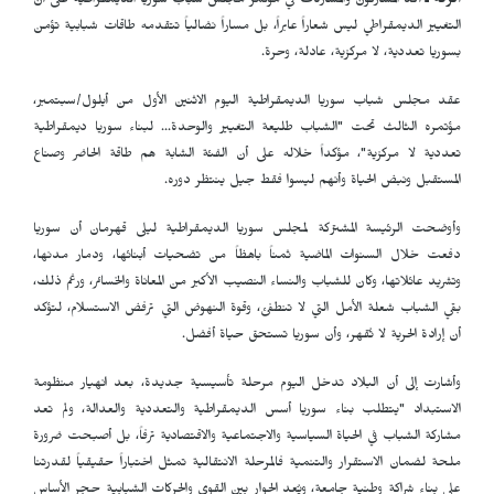
الرقة ـ
أكد المشاركون والمشاركات في مؤتمر مجلس شباب سوريا الديمقراطية على أن
التغيير الديمقراطي ليس شعاراً عابراً، بل مساراً نضالياً تتقدمه طاقات شبابية تؤمن
بسوريا تعددية، لا مركزية، عادلة، وحرة.
عقد مجلس شباب سوريا الديمقراطية اليوم الاثنين الأول من أيلول/سبتمبر،
مؤتمره الثالث تحت "الشباب طليعة التغيير والوحدة… لبناء سوريا ديمقراطية
تعددية لا مركزية"، مؤكداً خلاله على أن الفئة الشابة هم طاقة الحاضر وصناع
المستقبل ونبض الحياة وأنهم ليسوا فقط جيل ينتظر دوره.
وأوضحت الرئيسة المشتركة لمجلس سوريا الديمقراطية ليلى قهرمان أن سوريا
دفعت خلال السنوات الماضية ثمناً باهظاً من تضحيات أبنائها، ودمار مدنها،
وتشريد عائلاتها، وكان للشباب والنساء النصيب الأكبر من المعاناة والخسائر، ورغم ذلك،
بقي الشباب شعلة الأمل التي لا تنطفئ، وقوة النهوض التي ترفض الاستسلام، لتؤكد
أن إرادة الحرية لا تُقهر، وأن سوريا تستحق حياة أفضل.
وأشارت إلى أن البلاد تدخل اليوم مرحلة تأسيسية جديدة، بعد انهيار منظومة
الاستبداد "يتطلب بناء سوريا أسس الديمقراطية والتعددية والعدالة، ولم تعد
مشاركة الشباب في الحياة السياسية والاجتماعية والاقتصادية ترفاً، بل أصبحت ضرورة
ملحة لضمان الاستقرار والتنمية فالمرحلة الانتقالية تمثل اختباراً حقيقياً لقدرتنا
على بناء شراكة وطنية جامعة، ويُعد الحوار بين القوى والحركات الشبابية حجر الأساس