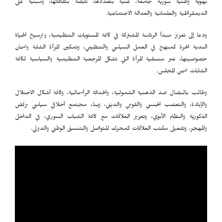
بهوية وطنية سورية جامعة، غنية بتعددها، نابضة بثقافاتها، ومبنية على
الديمقراطية والعلمانية والعدالة الاجتماعية.
ودعا إلى تعزيز مبدأ الرئاسة المشتركة في كافة المستويات التنظيمية، وترسيخ الحياة
الندية الحرة كمنهج في العمل السياسي والتنظيمي، وتمكين المرأة الشابة وضمان
خصوصيتها، عبر منسقية المرأة التي تشكل المرجعية التنظيمية والسياسية لكافة
الشابات ضمن المجلس.
وطالب بالنضال ضد الذهنية الشمولية، والحداثة الرأسمالية، وكافة أشكال الاحتلال
والإبادة، والتعصب الجنسي والقومي والديني، وبناء مجتمع أخلاقي سياسي يرفض
الذكورية والنظام الأبوي، وتعزيز العلاقات مع كافة الشباب السوري، في الداخل
والمهجر، وتفعيل مكتب العلاقات كمحرك للتواصل والتنسيق الوطني والدولي.