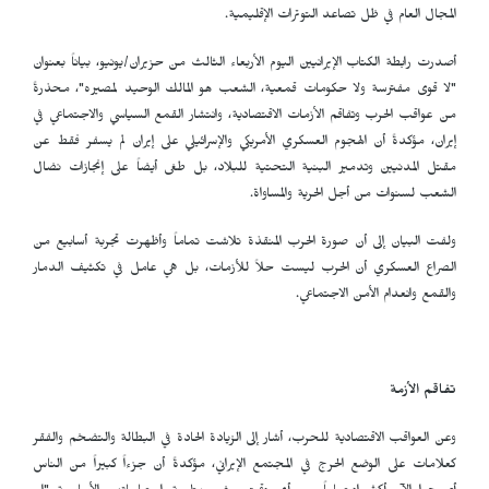
المجال العام في ظل تصاعد التوترات الإقليمية.
أصدرت رابطة الكتاب الإيرانيين اليوم الأربعاء الثالث من حزيران/يونيو، بياناً بعنوان
"لا قوى مفترسة ولا حكومات قمعية، الشعب هو المالك الوحيد لمصيره"، محذرةً
من عواقب الحرب وتفاقم الأزمات الاقتصادية، وانتشار القمع السياسي والاجتماعي في
إيران، مؤكدةً أن الهجوم العسكري الأمريكي والإسرائيلي على إيران لم يسفر فقط عن
مقتل المدنيين وتدمير البنية التحتية للبلاد، بل طغى أيضاً على إنجازات نضال
الشعب لسنوات من أجل الحرية والمساواة.
ولفت البيان إلى أن صورة الحرب المنقذة تلاشت تماماً وأظهرت تجربة أسابيع من
الصراع العسكري أن الحرب ليست حلاً للأزمات، بل هي عامل في تكثيف الدمار
والقمع وانعدام الأمن الاجتماعي.
تفاقم الأزمة
وعن العواقب الاقتصادية للحرب، أشار إلى الزيادة الحادة في البطالة والتضخم والفقر
كعلامات على الوضع الحرج في المجتمع الإيراني، مؤكدةً أن جزءاً كبيراً من الناس