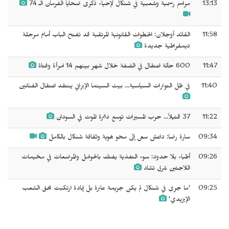
13:13
مراسم رسمية وشعبية في شنكال لإحياء ذكرى ضحايا الفرمان الـ 74
11:58
القائد أوجلان: الخطوات القانونية المرتقبة قد تفتح الباب أمام مرحلة
ديمقراطية جديدة
11:47
600 حالة اعتقال في الضفة خلال شهر بينهم 14 امرأة وفتاة
11:40
في ظل التوترات السياسية... بيت السينما الإيراني ينتقد اعتقال الفنانين
11:22
37 قتيلاً... حرب المسيرات توسع دائرة الموت في السودان
09:34
سارة رضا: داعش سعى إلى محو هوية وثقافة شنكال بالكامل
09:26
أطباء بلا حدود: سوء التغذية يفتك بالحوامل والمرضعات في مخيمات
اللاجئين شرق تشاد
09:25
'ما جرى في شنكال لم يكن جريمة عابرة بل إبادة ارتكبت بحق الشعب
الإيزيدي'