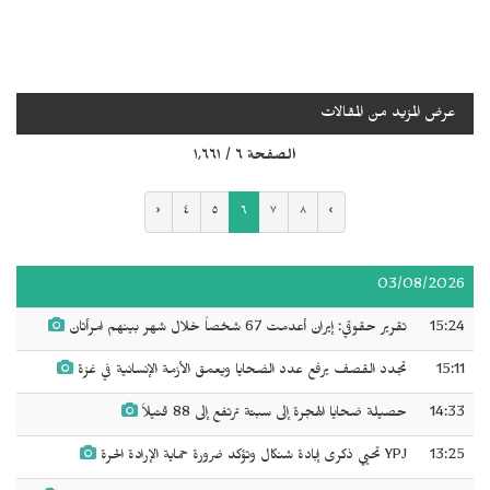
عرض المزيد من المقالات
الصفحة ٦ / ١٬٦٦١
‹
٤
٥
٦
٧
٨
›
03/08/2026
15:24
تقرير حقوقي: إيران أعدمت 67 شخصاً خلال شهر بينهم امرأتان
15:11
تجدد القصف يرفع عدد الضحايا ويعمق الأزمة الإنسانية في غزة
14:33
حصيلة ضحايا الهجرة إلى سبتة ترتفع إلى 88 قتيلاً
13:25
YPJ تحيي ذكرى إبادة شنكال وتؤكد ضرورة حماية الإرادة الحرة