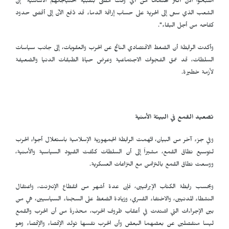
أصبحوا الآن أكثر اهتماماً من أي وقت مضى بتلبية احتياجاتهم الأساسية "إن
الشعب الذي سعى إلى الحرية على حساب إراقة الدماء قد دُفع الآن إلى أقصى حدود
كفاحه من أجل البقاء".
وأكدت الرابطة أن الضغط الاقتصادي الناتج عن الحرب والعقوبات، إلى جانب سياسات
السلطات، قد عمق الفجوات الاجتماعية وعرض حياة الطبقات الدنيا والضعيفة
لأزمة خطيرة.
تصعيد القمع في البيئة الأمنية
وفي جزء آخر من البيان، اتُهمت الرابطة الجمهورية الإسلامية باستغلال أجواء الحرب
لتوسيع نطاق القمع، مشيراً إلى أن السلطات كثّفت القيود السياسية والأمنية،
ووسعت نطاق القمع بالتزامن مع النزاعات العسكرية.
وبحسب رابطة الكتاب الإيرانيين، فإن عدة أشهر من انقطاع الإنترنت، واعتقال
النشطاء المدنيين، والاختفاء القسري، وزيادة الضغط على السجناء السياسيين، هي من
بين الإجراءات التي اشتدت في أعقاب ظروف الحرب، محذرةً من أن الحرب والقمع
ليسا منفصلين عن بعضهما البعض وأن الحرب نفسها تولد الإقصاء والإقصاء وهو