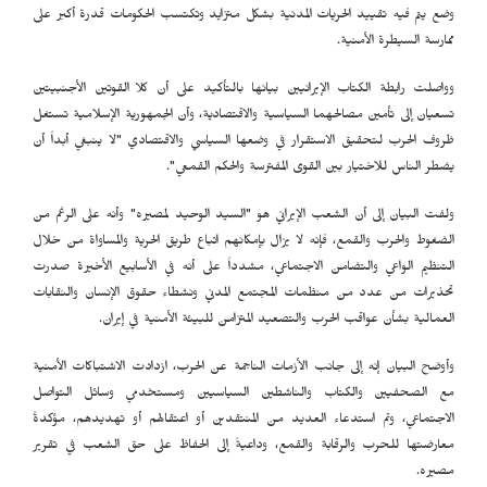
وضع يتم فيه تقييد الحريات المدنية بشكل متزايد وتكتسب الحكومات قدرة أكبر على
ممارسة السيطرة الأمنية.
وواصلت رابطة الكتاب الإيرانيين بيانها بالتأكيد على أن كلا القوتين الأجنبيتين
تسعيان إلى تأمين مصالحهما السياسية والاقتصادية، وأن الجمهورية الإسلامية تستغل
ظروف الحرب لتحقيق الاستقرار في وضعها السياسي والاقتصادي "لا ينبغي أبداً أن
يضطر الناس للاختيار بين القوى المفترسة والحكم القمعي".
ولفت البيان إلى أن الشعب الإيراني هو "السيد الوحيد لمصيره" وأنه على الرغم من
الضغوط والحرب والقمع، فإنه لا يزال بإمكانهم اتباع طريق الحرية والمساواة من خلال
التنظيم الواعي والتضامن الاجتماعي، مشدداً على أنه في الأسابيع الأخيرة صدرت
تحذيرات من عدد من منظمات المجتمع المدني ونشطاء حقوق الإنسان والنقابات
العمالية بشأن عواقب الحرب والتصعيد المتزامن للبيئة الأمنية في إيران.
وأوضح البيان إنه إلى جانب الأزمات الناجمة عن الحرب، ازدادت الاشتباكات الأمنية
مع الصحفيين والكتاب والناشطين السياسيين ومستخدمي وسائل التواصل
الاجتماعي، وتم استدعاء العديد من المنتقدين أو اعتقالهم أو تهديدهم، مؤكدةً
معارضتها للحرب والرقابة والقمع، وداعيةً إلى الحفاظ على حق الشعب في تقرير
مصيره.