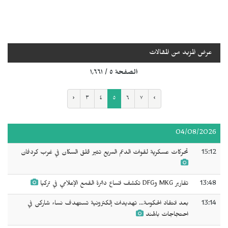
عرض المزيد من المقالات
الصفحة ٥ / ١٬٦٦١
‹
٣
٤
٥
٦
٧
›
04/08/2026
15:12
تحركات عسكرية لقوات الدعم السريع تثير قلق السكان في غرب كردفان
13:48
تقارير MKG وDFG تكشف اتساع دائرة القمع الإعلامي في تركيا
13:14
بعد انتقاد الحكومة... تهديدات إلكترونية تستهدف نساء شاركن في
احتجاجات بالهند