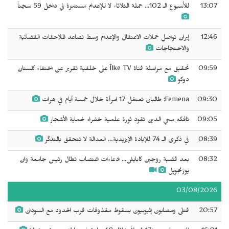
13:07
للأسبوع الـ 102... حملة الثلاثاء لا للإعدام مستمرة في داخل 59 سجناً
12:46
إيران تواصل حملات الاعتقال والإعدام وسط تصاعد الملاحقات القضائية
والاحتجاجات
09:59
تحقيق مع مراسلة قناة Îlke TV على خلفية تقرير عن اختفاء كلستان
دوكو
09:30
Femena: طالبان تعتقل 17 امرأة خلال خمسة أيام في هرات
09:05
تافكه محي الدين تقود ثورة علمية خضراء لحماية الأشجار
08:39
في ذكرى الـ 74 للإبادة الإيزيدية… العدالة لا تتحقق بالتذكّر
08:32
بعد قضية روجين كابايش... ادعاءات اغتصاب تطال رئيس جامعة وان
يوزنجويِل
03/08/2026
20:57
قتلى ومصابون إثيوبيون بسقوط مقذوفات قرب الحدود مع السودان