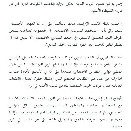
وضع يتم فيه تقييد الحريات المدنية بشكل متزايد وتكتسب الحكومات قدرة أكبر على
ممارسة السيطرة الأمنية.
وواصلت رابطة الكتاب الإيرانيين بيانها بالتأكيد على أن كلا القوتين الأجنبيتين
تسعيان إلى تأمين مصالحهما السياسية والاقتصادية، وأن الجمهورية الإسلامية تستغل
ظروف الحرب لتحقيق الاستقرار في وضعها السياسي والاقتصادي "لا ينبغي أبداً أن
يضطر الناس للاختيار بين القوى المفترسة والحكم القمعي".
ولفت البيان إلى أن الشعب الإيراني هو "السيد الوحيد لمصيره" وأنه على الرغم من
الضغوط والحرب والقمع، فإنه لا يزال بإمكانهم اتباع طريق الحرية والمساواة من خلال
التنظيم الواعي والتضامن الاجتماعي، مشدداً على أنه في الأسابيع الأخيرة صدرت
تحذيرات من عدد من منظمات المجتمع المدني ونشطاء حقوق الإنسان والنقابات
العمالية بشأن عواقب الحرب والتصعيد المتزامن للبيئة الأمنية في إيران.
وأوضح البيان إنه إلى جانب الأزمات الناجمة عن الحرب، ازدادت الاشتباكات الأمنية
مع الصحفيين والكتاب والناشطين السياسيين ومستخدمي وسائل التواصل
الاجتماعي، وتم استدعاء العديد من المنتقدين أو اعتقالهم أو تهديدهم، مؤكدةً
معارضتها للحرب والرقابة والقمع، وداعيةً إلى الحفاظ على حق الشعب في تقرير
مصيره.