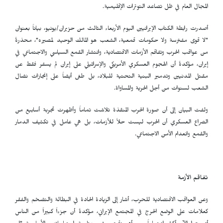
المجال العام في ظل تصاعد التوترات الإقليمية.
أصدرت رابطة الكتاب الإيرانيين اليوم الأربعاء الثالث من حزيران/يونيو، بياناً بعنوان
"لا قوى مفترسة ولا حكومات قمعية، الشعب هو المالك الوحيد لمصيره"، محذرةً
من عواقب الحرب وتفاقم الأزمات الاقتصادية، وانتشار القمع السياسي والاجتماعي في
إيران، مؤكدةً أن الهجوم العسكري الأمريكي والإسرائيلي على إيران لم يسفر فقط عن
مقتل المدنيين وتدمير البنية التحتية للبلاد، بل طغى أيضاً على إنجازات نضال
الشعب لسنوات من أجل الحرية والمساواة.
ولفت البيان إلى أن صورة الحرب المنقذة تلاشت تماماً وأظهرت تجربة أسابيع من
الصراع العسكري أن الحرب ليست حلاً للأزمات، بل هي عامل في تكثيف الدمار
والقمع وانعدام الأمن الاجتماعي.
تفاقم الأزمة
وعن العواقب الاقتصادية للحرب، أشار إلى الزيادة الحادة في البطالة والتضخم والفقر
كعلامات على الوضع الحرج في المجتمع الإيراني، مؤكدةً أن جزءاً كبيراً من الناس