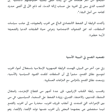
أصبحوا الآن أكثر اهتماماً من أي وقت مضى بتلبية احتياجاتهم الأساسية "إن
الشعب الذي سعى إلى الحرية على حساب إراقة الدماء قد دُفع الآن إلى أقصى حدود
كفاحه من أجل البقاء".
وأكدت الرابطة أن الضغط الاقتصادي الناتج عن الحرب والعقوبات، إلى جانب سياسات
السلطات، قد عمق الفجوات الاجتماعية وعرض حياة الطبقات الدنيا والضعيفة
لأزمة خطيرة.
تصعيد القمع في البيئة الأمنية
وفي جزء آخر من البيان، اتُهمت الرابطة الجمهورية الإسلامية باستغلال أجواء الحرب
لتوسيع نطاق القمع، مشيراً إلى أن السلطات كثّفت القيود السياسية والأمنية،
ووسعت نطاق القمع بالتزامن مع النزاعات العسكرية.
وبحسب رابطة الكتاب الإيرانيين، فإن عدة أشهر من انقطاع الإنترنت، واعتقال
النشطاء المدنيين، والاختفاء القسري، وزيادة الضغط على السجناء السياسيين، هي من
بين الإجراءات التي اشتدت في أعقاب ظروف الحرب، محذرةً من أن الحرب والقمع
ليسا منفصلين عن بعضهما البعض وأن الحرب نفسها تولد الإقصاء والإقصاء وهو