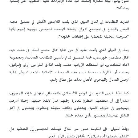
تموز/يوليو، بياناً مشتركاً وصفت فيه هذه الإجراءات بأنها "عنصرية، غير إنسانية
ومضلّلة".
أشارت المنظمات إلى الدور الحيوي الذي يلعبه اللاجئون الأفغان في تشغيل عجلة
العمل والكدح في المجتمع الإيراني، واصفة اتهامات التجسس الموجهة إليهم بأنها
"مسرحية سخيفة للتغطية على إخفاقات الحكومة".
وجاء في البيان الذي وقعت عليه كل من نقابة عمال مصنع السكر في هفت تبه،
عمال متقاعدو خوزستان، لجنة التنسيق لدعم تأسيس المنظمات العمالية، ومجموعة
اتحاد المتقاعدين، أن السلطات الإيرانية، عقب وقف إطلاق النار بين إيران وإسرائيل،
وجدت أن الظروف مناسبة لبدء هذه السياسات "المعادية للشعب"، وأن عملية
ترحيل العمال والمهاجرين الأفغان بدأت على نطاق واسع.
كما سلّط البيان الضوء على الوضع الاقتصادي والاجتماعي المتردي لهؤلاء المهاجرين،
مشيراً إلى أن معظمهم اضطروا لمغادرة وطنهم قسراً لإنقاذ حياتهم وحياة أسرهم،
ويعيشون في ظروف قاسية، ويشغلون وظائف منهكة وخطيرة، ويقطنون في أكثر
المناطق تهميشاً، ويعيشون بأدنى معايير الحياة.
ووفقاً للبيان، فإن الحكومة تسعى من خلال اتهامات التجسس إلى التغطية على
"فشلها وضعفها أمام إسرائيل"، وتحاول تضليل الرأي العام.