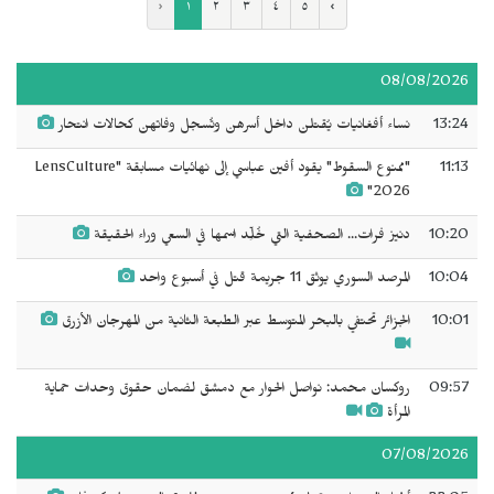
‹
١
٢
٣
٤
٥
›
08/08/2026
13:24
نساء أفغانيات يُقتلن داخل أسرهن وتُسجل وفاتهن كحالات انتحار
11:13
"ممنوع السقوط" يقود أفين عباسي إلى نهائيات مسابقة "LensCulture
2026"
10:20
دنيز فرات... الصحفية التي خُلِّد اسمها في السعي وراء الحقيقة
10:04
المرصد السوري يوثق 11 جريمة قتل في أسبوع واحد
10:01
الجزائر تحتفي بالبحر المتوسط عبر الطبعة الثانية من المهرجان الأزرق
09:57
روكسان محمد: نواصل الحوار مع دمشق لضمان حقوق وحدات حماية
المرأة
07/08/2026