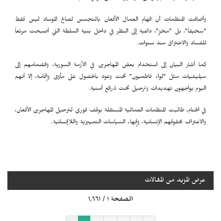
وأضافت المنظمات أن اتهام العمال الأفغان بالتجسس لصالح الموساد ليس فقط
"سخيفاً"، بل "مخزٍ"، داعية إلى النظر في داخل بنية السلطة التي أصبحت مرتعاً
للفساد والاختراق منذ سنوات.
كما أشار البيان إلى استخدام بعض المهاجرين في الأزمة السورية، وانضمامهم إلى
ميليشيات مثل "لواء فاطميون" تحت وعود بالحصول على مأوى وإقامة، إلا أنهم
اليوم يواجهون تهديدات وترحيل تحت ذرائع أمنية.
في الختام، طالبت المنظمات العمالية المستقلة بوقف فوري لترحيل المهاجرين الأفغان،
والاعتراف بحقوقهم الإنسانية، وإنهاء السياسات التمييزية واللاإنسانية.
عرض المزيد من المقالات
الصفحة ١ / ١٬٦٦١