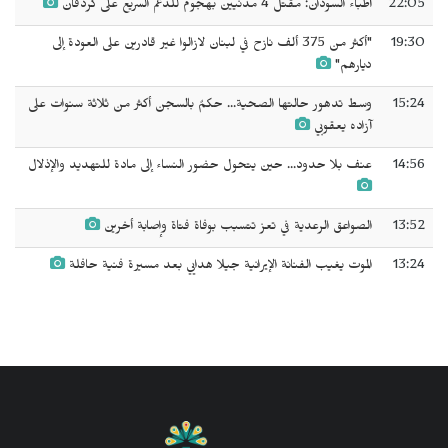
22:05
أطباء السودان: مقتل 4 مدنيين بهجوم للدعم السريع على كردفان
19:30
"أكثر من 375 ألف نازح في لبنان لازالوا غير قادرين على العودة إلى
ديارهم"
15:24
وسط تدهور حالتها الصحية... حكمٌ بالسجن ‌‌‌أكثر من ثلاثة سنوات على
آزاده يعقوبي
14:56
عنف بلا حدود... حين يتحول حضور النساء إلى مادة للتهديد والإذلال
13:52
الصواعق الرعدية في تعز تتسبب بوفاة فتاة وإصابة أخرين
13:24
الموت يغيب الفنانة الإيرانية جيلا هدايي بعد مسيرة فنية حافلة