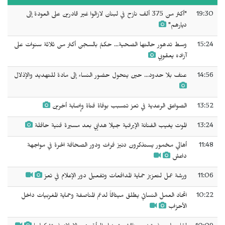
19:30
"أكثر من 375 ألف نازح في لبنان لازالوا غير قادرين على العودة إلى
ديارهم"
15:24
وسط تدهور حالتها الصحية... حكمٌ بالسجن ‌‌‌أكثر من ثلاثة سنوات على
آزاده يعقوبي
14:56
عنف بلا حدود... حين يتحول حضور النساء إلى مادة للتهديد والإذلال
13:52
الصواعق الرعدية في تعز تتسبب بوفاة فتاة وإصابة أخرين
13:24
الموت يغيب الفنانة الإيرانية جيلا هدايي بعد مسيرة فنية حافلة
11:48
أهالي مخمور يستذكرون دنيز فرات ودور الصحافة الحرة في مواجهة
داعش
11:06
ورشة عمل لتعزيز حماية المدافعات وتفعيل دور الإعلام في تعز
10:22
اتحاد العمل النسائي يطلق ميثاقاً لدعم المناصفة وحماية المغربيات داخل
الأحزاب