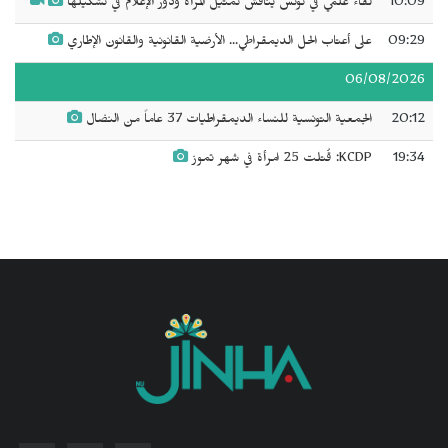
10:09
لقاء علمي في تونس يناقش تمثيل المرأة ودور الإعلام في تشكيلها
09:29
على أعتاب الحل الديمقراطي... الأرضية القانونية والقانون الإطاري
06/08/2026
20:12
الجمعية التونسية للنساء الديمقراطيات 37 عاماً من النضال
19:34
KCDP: قُتلت 25 امرأة في شهر تموز