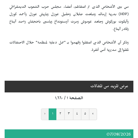
من بين الأشخاص الذين تم اعتقالهم، أعضاء مجلس حزب الشعوب الديمقراطي
(
HDP
) بدرية إرماك ونباهت جابلان وخليل غوزل وباريش غوزل وأحمد كوزل
وآيكوت بوزكوش وجاهد غوموش ومرت أوستونداغ وياسين باخجفان وصمد آيتاغ
وقادر آيتاغ.
وذكر أن الأشخاص الذين اعتقلوا واتهموا بـ "عمل دعاية لمنظمة" خلال الاحتفالات
نُقلوا إلى مديرية أمن أنقرة.
عرض المزيد من المقالات
الصفحة ١ / ١٬٦٦٠
‹
١
٢
٣
٤
٥
›
07/08/2026