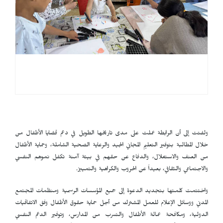
ولفتت إلى أن الرابطة عملت على مدى تاريخها الطويل في دعم قضايا الأطفال من
خلال المطالبة بتوفير التعليم المجاني الجيد والرعاية الصحية الشاملة، وحماية الأطفال
من العنف والاستغلال، والدفاع عن حقهم في بيئة آمنة تكفل نموهم النفسي
والاجتماعي والثقافي، بعيداً عن الحروب والكراهية والتمييز.
واختتمت كلمتها بتجديد الدعوة إلى جميع المؤسسات الرسمية ومنظمات المجتمع
المدني ووسائل الإعلام للعمل المشترك من أجل حماية حقوق الأطفال وفق الاتفاقيات
الدولية، ومكافحة عمالة الأطفال والتسرب من المدارس، وتوفير الدعم النفسي