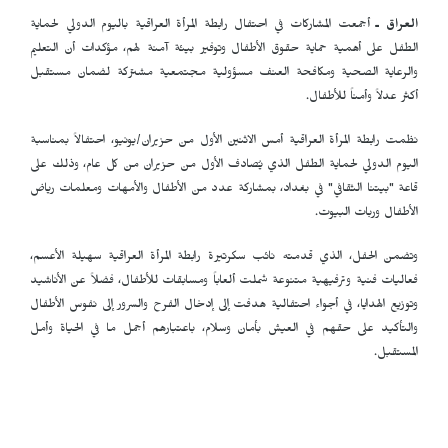
العراق ـ
أجمعت المشاركات في احتفال رابطة المرأة العراقية باليوم الدولي لحماية
الطفل على أهمية حماية حقوق الأطفال وتوفير بيئة آمنة لهم، مؤكدات أن التعليم
والرعاية الصحية ومكافحة العنف مسؤولية مجتمعية مشتركة لضمان مستقبل
أكثر عدلاً وأمناً للأطفال.
نظمت رابطة المرأة العراقية أمس الاثنين الأول من حزيران/يونيو، احتفالاً بمناسبة
اليوم الدولي لحماية الطفل الذي يُصادف الأول من حزيران من كل عام، وذلك على
قاعة "بيتنا الثقافي" في بغداد، بمشاركة عدد من الأطفال والأمهات ومعلمات رياض
الأطفال وربات البيوت.
وتضمن الحفل، الذي قدمته نائب سكرتيرة رابطة المرأة العراقية سهيلة الأعسم،
فعاليات فنية وترفيهية متنوعة شملت ألعاباً ومسابقات للأطفال، فضلاً عن الأناشيد
وتوزيع الهدايا، في أجواء احتفالية هدفت إلى إدخال الفرح والسرور إلى نفوس الأطفال
والتأكيد على حقهم في العيش بأمان وسلام، باعتبارهم أجمل ما في الحياة وأمل
المستقبل.