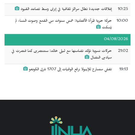
10:25
إغلاقات جديدة تطال مراكز ثقافية في إيران وسط تصاعد القيود
10:00
حركة حرية المرأة الأفغانية: خمس سنوات من القمع وصوت النساء لم
يُسكت
04/08/2026
21:02
حركات نسوية تؤكد تضامنها مع ليلى خالد: ستنتصرين كما انتصرتِ في
ميادين النضال
19:13
تفشٍ متسارع للإيبولا يرفع الوفيات إلى 1707 شرق الكونغو