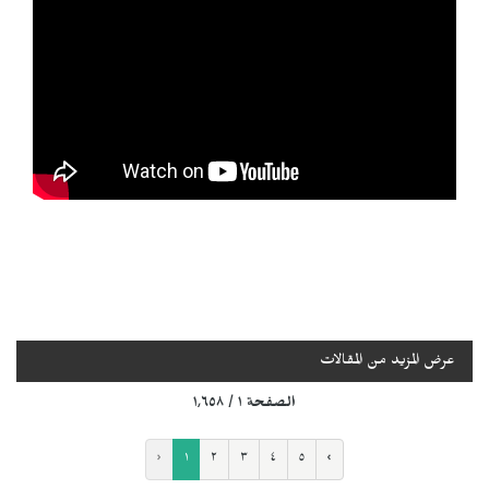
عرض المزيد من المقالات
الصفحة ١ / ١٬٦٥٨
‹
١
٢
٣
٤
٥
›