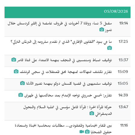
05/08/2026
19:14
مقتل 5 نساء ووفاة 7 أخريات في ظروف غامضة في إقليم كردستان خلال
تموز
17:25
ما هي بنود "القانون الإطاري" الذي تم تقديم مشروعه إلى البرلمان التركي؟
15:37
توقيف ضباط ومنتسبين في النجف بتهمة الاعتداء على فتاة قاصر
15:09
تقارير تكشف انتهاكات ممنهجة بحق المعتقلات في سجن قرتشك
15:05
توقيف مشتبهين في قضية كلستان دوكو بتهمة تغيير الأدلة
14:39
تقارير: شمسي خسروي تواجه الإعدام بعد محاكمتها في طهران
13:47
حركة المرأة الحرة : المرأة فاعل مؤسس في عملية السلام والتحول
الديمقراطي
11:16
بين المقابر الجماعية والمفقودين… مطالبات بمحاسبة الجناة واستعادة
حقوق الضحايا