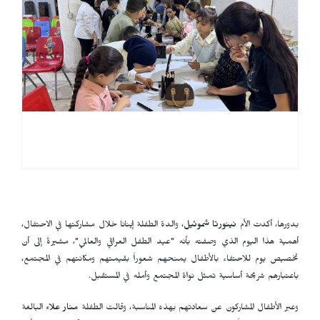
بدورها، أكدت الأم
نينورتا شموئيل
، والدة الطفلة إينانا خلال مشاركتها في الاحتفال،
أهمية هذا اليوم الذي وصفته بأنه "عيد الطفل العراقي والعالمي"، مشيرةً إلى أن
تخصيص يوم للاحتفاء بالأطفال يمنحهم شعوراً بقيمتهم ومكانتهم في المجتمع،
باعتبارهم شريحة أساسية تمثل نواة المجتمع وأمله في المستقبل.
وعبر الأطفال المشاركون عن سعادتهم بهذه المناسبة، وقالت الطفلة
منار علاء
البالغة