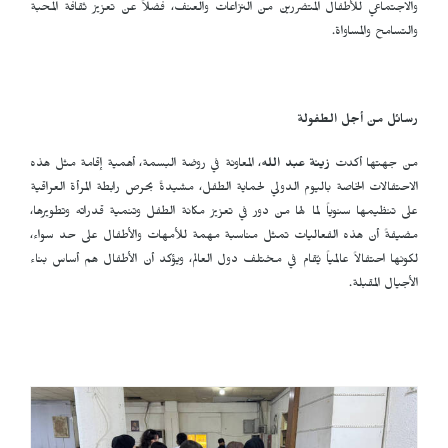
والاجتماعي للأطفال المتضررين من النزاعات والعنف، فضلاً عن تعزيز ثقافة المحبة
والتسامح والمساواة.
رسائل من أجل الطفولة
من جهتها أكدت
زينة عبد الله
، المعاونة في روضة البسمة، أهمية إقامة مثل هذه
الاحتفالات الخاصة باليوم الدولي لحماية الطفل، مشيدةً بحرص رابطة المرأة العراقية
على تنظيمها سنوياً لما لها من دور في تعزيز مكانة الطفل وتنمية قدراته وتطويرها،
مضيفةً أن هذه الفعاليات تمثل مناسبة مهمة للأمهات والأطفال على حد سواء،
لكونها احتفالاً عالمياً يُقام في مختلف دول العالم، ويؤكد أن الأطفال هم أساس بناء
الأجيال المقبلة.