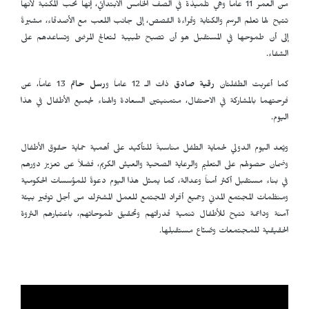
من العمر 11 عاماً وهي تلميذة في الصف الخامس الابتدائي، إنها تحب المكتبة لأنها
تتيح لها تعلم الرسم والكتابة وقراءة القصص، إلى جانب اللعب مع الأصدقاء، مشيرةً
إلى أن طموحها في المستقبل هو أن تصبح طبيبة لتعالج المرضى وتساعدهم على
الشفاء.
كما أعربت الطفلتان
رقية صادق
ذات الـ 12 عاماَ و
رسل حاتم
13 عاماً، عن
فرحتهما بالمشاركة في الاحتفال، متمنيتين السعادة والهناء لجميع الأطفال في هذا
اليوم.
ويُعد اليوم الدولي لحماية الطفل مناسبةً للتأكيد على أهمية حماية حقوق الأطفال
وضمان حصولهم على التعليم والرعاية الصحية والعيش الكريم، فضلاً عن تعزيز دورهم
في بناء مستقبل أكثر أمناً وعدالة، كما يمثل هذا اليوم دعوةً للمؤسسات الحكومية
ومنظمات المجتمع المدني وجميع أفراد المجتمع للعمل المشترك من أجل توفير بيئة
آمنة وداعمة تتيح للأطفال تنمية قدراتهم وتحقيق طموحاتهم، باعتبارهم الثروة
الحقيقية للمجتمعات وصُنّاع مستقبلها.