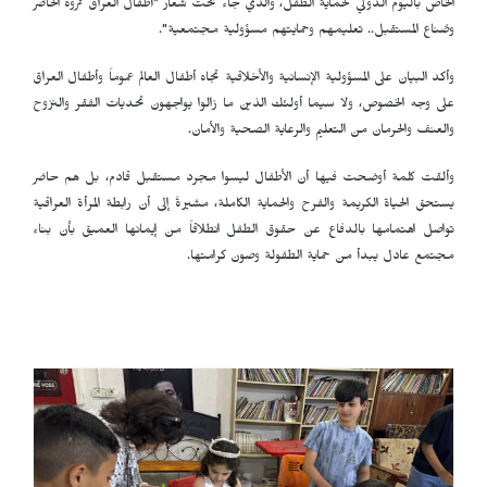
الخاص باليوم الدولي لحماية الطفل، والذي جاء تحت شعار "أطفال العراق ثروة الحاضر
وصُناع المستقبل.. تعليمهم وحمايتهم مسؤولية مجتمعية".
وأكد البيان على المسؤولية الإنسانية والأخلاقية تجاه أطفال العالم عموماً وأطفال العراق
على وجه الخصوص، ولا سيما أولئك الذين ما زالوا يواجهون تحديات الفقر والنزوح
والعنف والحرمان من التعليم والرعاية الصحية والأمان.
وألقت كلمة أوضحت فيها أن الأطفال ليسوا مجرد مستقبل قادم، بل هم حاضر
يستحق الحياة الكريمة والفرح والحماية الكاملة، مشيرةً إلى أن رابطة المرأة العراقية
تواصل اهتمامها بالدفاع عن حقوق الطفل انطلاقاً من إيمانها العميق بأن بناء
مجتمع عادل يبدأ من حماية الطفولة وصون كرامتها.