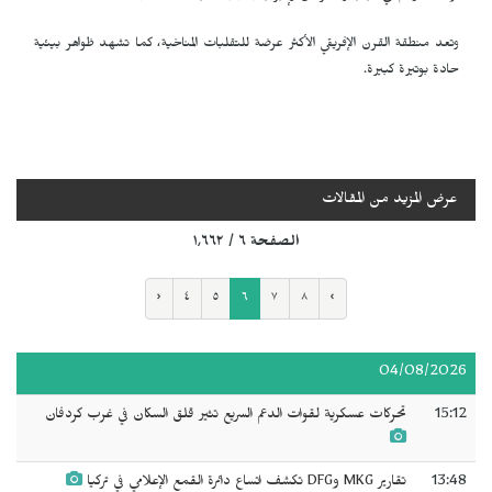
وتعد منطقة القرن الإفريقي الأكثر عرضة للتقلبات المناخية، كما تشهد ظواهر بيئية
حادة بوتيرة كبيرة.
عرض المزيد من المقالات
الصفحة ٦ / ١٬٦٦٢
‹
٤
٥
٦
٧
٨
›
04/08/2026
15:12
تحركات عسكرية لقوات الدعم السريع تثير قلق السكان في غرب كردفان
13:48
تقارير MKG وDFG تكشف اتساع دائرة القمع الإعلامي في تركيا