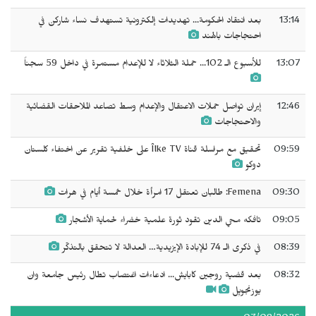
13:14
بعد انتقاد الحكومة... تهديدات إلكترونية تستهدف نساء شاركن في
احتجاجات بالهند
13:07
للأسبوع الـ 102... حملة الثلاثاء لا للإعدام مستمرة في داخل 59 سجناً
12:46
إيران تواصل حملات الاعتقال والإعدام وسط تصاعد الملاحقات القضائية
والاحتجاجات
09:59
تحقيق مع مراسلة قناة Îlke TV على خلفية تقرير عن اختفاء كلستان
دوكو
09:30
Femena: طالبان تعتقل 17 امرأة خلال خمسة أيام في هرات
09:05
تافكه محي الدين تقود ثورة علمية خضراء لحماية الأشجار
08:39
في ذكرى الـ 74 للإبادة الإيزيدية… العدالة لا تتحقق بالتذكّر
08:32
بعد قضية روجين كابايش... ادعاءات اغتصاب تطال رئيس جامعة وان
يوزنجويِل