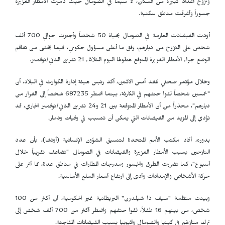
ونزوح أعداد كبيرة من السكان، لا سيما في الصومال حيث دمرت الأمطار الغزيرة
جسوراً وأغرقت مناطق سكنية.
أودت الفيضانات العارمة في الصومال بحياة 50 شخصاً وأجبرت حوالي 700 ألف
شخص على النزوح من ديارهم، وفق ما أعلن مسؤول حكومي، فيما يخشى من تفاقم
الوضع جراء الأمطار الغزيرة المتوقع هطولها اليوم الثلاثاء 21 تشرين الثاني/نوفمبر.
وخلال مؤتمر صحفي عُقد أمس الاثنين، أكد رئيس هيئة إدارة الكوارث في البلاد، أن
"خمسين شخصاً لقوا حتفهم في الكارثة، بينما اضطر 687235 شخصاً إلى الفرار من
ديارهم"، محذراً من أن الأمطار المتوقعة بين 21 و24 تشرين الثاني/نوفمبر الجاري، قد
تؤدي إلى المزيد من الفيضانات التي يمكن أن تتسبب في وفيات ودمار.
بدوره، أفاد مكتب الأمم المتحدة لتنسيق الشؤون الإنسانية (أوتشا)، بأن عدد
النازحين بسبب الأمطار الغزيرة والفيضانات في الصومال "تضاعف تقريباً خلال
أسبوع"، كما تضررت الطرق والجسور ومدرجات المطارات في مناطق عدة، مما أثر على
حركة الأشخاص والإمدادات وأدى إلى ارتفاع أسعار السلع الأساسية.
وبينت منظمة "سيف ذا شيلدرن" البريطانية غير الحكومية، أن أكثر من 100
شخص، من بينهم 16 طفلاً، لقوا حتفهم واضطر أكثر من 700 ألف شخص إلى
ترك منازلهم في كينيا والصومال وإثيوبيا بسبب الفيضانات المفاجئة.