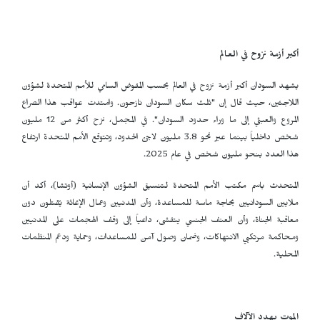
أكبر أزمة نزوح في العالم
يشهد السودان أكبر أزمة نزوح في العالم بحسب المفوض السامي للأمم المتحدة لشؤون
اللاجئين، حيث قال إن "ثلث سكان السودان نازحون. وامتدت عواقب هذا الصراع
المروع والعبثي إلى ما وراء حدود السودان". في المجمل، نزح أكثر من 12 مليون
شخص داخلياً بينما عبر نحو 3.8 مليون لاجئ الحدود، وتتوقع الأمم المتحدة ارتفاع
هذا العدد بنحو مليون شخص في عام 2025.
المتحدث باسم مكتب الأمم المتحدة لتنسيق الشؤون الإنسانية (أوتشا)، أكد أن
ملايين السودانيين بحاجة ماسة للمساعدة، وأن المدنيين وعمال الإغاثة يُقتلون دون
معاقبة الجناة، وأن العنف الجنسي يتفشى، داعياً إلى وقف الهجمات على المدنيين
ومحاكمة مرتكبي الانتهاكات، وضمان وصول آمن للمساعدات، وحماية ودعم المنظمات
المحلية.
الموت يهدد الآلاف