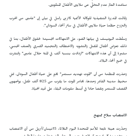
مناشدة العالم عدم التخلّي عن ملايين الأطفال المنكوبين.
وقالت المديرة التنفيذية للوكالة الأممية كاثرين راسل في بيان إن "عامين من الحرب
والنزوح حطّما حياة ملايين الأطفال في سائر أنحاء السودان".
وسلّطت اليونيسف في بيانها الضوء على الانتهاكات الجسيمة لحقوق الأطفال، بما في
ذلك تعرّض أطفال للقتل والتشويه والاختطاف والتجنيد القسري والعنف الجنسي،
مشيرة إلى أن هذه الانتهاكات "ازدادت بنسبة ألف في المئة خلال عامين" وانتشرت
في جميع أنحاء البلاد.
وحذرت المنظمة من أن "الموت تهديد مستمر" يخيّم على حياة أطفال السودان. ففي
محيط مدينة الفاشر وحدها، يحاصر الموت ما يقرب من 825 ألف طفل، يواجهون
القصف المستمر ونقصا حادا في أبسط مقومات البقاء على قيد الحياة.
الاغتصاب سلاح ممنهج
وحذّرت هيئة تابعة للأمم المتحدة اليوم الثلاثاء 15نيسان/أبريل من أنّ الاغتصاب