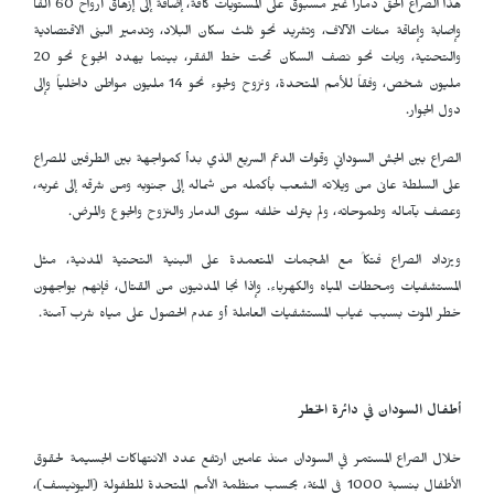
هذا الصراع ألحق دماراً غير مسبوق على المستويات كافة، إضافة إلى إزهاق أرواح 60 ألفاً
وإصابة وإعاقة مئات الآلاف، وتشريد نحو ثلث سكان البلاد، وتدمير البنى الاقتصادية
والتحتية، وبات نحو نصف السكان تحت خط الفقر، بينما يهدد الجوع نحو 20
مليون شخص، وفقاً للأمم المتحدة، ونزوح ولجوء نحو 14 مليون مواطن داخلياً وإلى
دول الجوار.
الصراع بين الجش السوداني وقوات الدعم السريع الذي بدأ كمواجهة بين الطرفين للصراع
على السلطة عانى من ويلاته الشعب بأكمله من شماله إلى جنوبه ومن شرقه إلى غربه،
وعصف بآماله وطموحاته، ولم يترك خلفه سوى الدمار والنزوح والجوع والمرض.
ويزداد الصراع فتكاً مع الهجمات المتعمدة على البنية التحتية المدنية، مثل
المستشفيات ومحطات المياه والكهرباء. وإذا نجا المدنيون من القتال، فإنهم يواجهون
خطر الموت بسبب غياب المستشفيات العاملة أو عدم الحصول على مياه شرب آمنة.
أطفال السودان في دائرة الخطر
خلال الصراع المستمر في السودان منذ عامين ارتفع عدد الانتهاكات الجسيمة لحقوق
الأطفال بنسبة 1000 في المئة، بحسب منظمة الأمم المتحدة للطفولة (اليونيسف)،