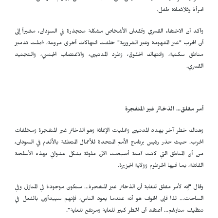
امرأة وثلاثمائة طفل.
وأكد أن الاختفاء القسري وفقدان الأشخاص مشكلة متجذرة في السودان، مشيراً إلى
أن الحرب "غير المفهومة وغير الضرورية" خلفت انتهاكات أخرى مروعة، شملت تدمير
مناطق سكنية، وانتهاك الحقوق، وطرد المدنيين، والاغتصاب الجنسي، والتجنيد
القسري.
أمر مقلق... الذخائر غير المنفجرة
وهناك خطر آخر يهدد المدنيين وعمليات الإغاثة وهو الذخائر غير المنفجرة ومخلفات
الحرب. حيث حذر رئيس برنامج الأمم المتحدة للأعمال المتعلقة بالألغام في السودان،
من أن المناطق التي كانت آمنة أصبحت الآن ملوثة بشكل عشوائي بهذه الأسلحة
القاتلة، بما فيها الخرطوم وولاية الجزيرة.
وقال "إنه لأمر مقلق للغاية أن الذخائر غير المنفجرة... ستكون موجودة في المنازل وفي
الساحات... لذا فإن الخوف هو أنه عندما يعود الناس، فإنهم سيبدأون بالفعل في
تنظيف منازلهم... أعتقد أن الخطر كبير للغاية ومرتفع للغاية".