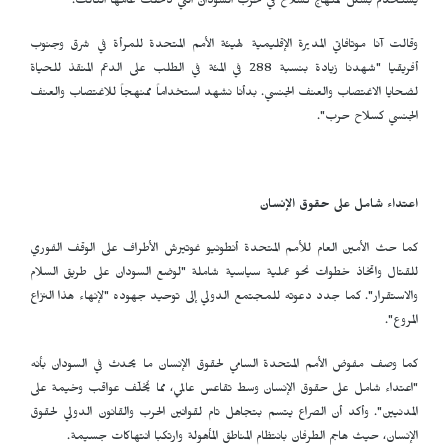
يستخدم بشكل ممنهج كسلاح في حرب السودان التي دخلت عامها الثالث.
وقالت آنا موتافاتي المديرة الإقليمية لهيئة الأمم المتحدة للمرأة في شرق وجنوب
أفريقيا "شهدنا زيادة بنسبة 288 في المئة في الطلب على الدعم المنقذ للحياة
لضحايا الاغتصاب والعنف الجنسي. بدأنا نشهد استخداماً ممنهجاً للاغتصاب والعنف
الجنسي كسلاح حرب".
اعتداء شامل على حقوق الإنسان
كما حث الأمين العام للأمم المتحدة أنطونيو غوتيرش الأطراف على الوقف الفوري
للقتال واتخاذ خطوات نحو عملية سياسية شاملة "لوضع السودان على طريق السلام
والاستقرار". كما جدد دعوته للمجتمع الدولي إلى توحيد جهوده "لإنهاء هذا النزاع
المروع".
كما وصف مفوض الأمم المتحدة السامي لحقوق الإنسان ما يحدث في السودان بأنه
"اعتداء شامل على حقوق الإنسان وسط تقاعس عالمي، مما يُخلّف عواقب وخيمة على
المدنيين". وأكد أن الصراع يتسم بتجاهل تام لقوانين الحرب والقانون الدولي لحقوق
الإنسان، حيث هاجم الطرفان بانتظام المناطق المأهولة وارتكبا انتهاكات جسيمة.