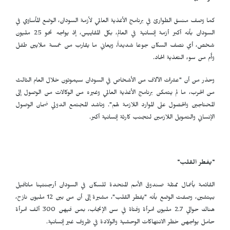
كما وصف منسق الطوارئ في برنامج الأغذية العالمي لأزمة السودان، الوضع المأساوي في
السودان بأنه أكبر أزمة إنسانية في العالم، بكل المقاييس، إذ يواجه نحو 25 مليون
شخص، أي نصف السكان جوعا شديداً، ويعاني ما يقارب من خمسة ملايين طفل
وأُم من سوء التغذية الحاد.
وحذر من أن "عشرات الآلاف من الأشخاص في السودان سيموتون خلال العام الثالث
من الحرب، ما لم يتمكن برنامج الأغذية العالمي وغيره من الوكالات من الوصول إلى
المحتاجين والحصول على الموارد اللازمة لهم". وناشد المجتمع الدولي ضمان الوصول
الإنساني والتمويل اللازمين لتجنب كارثة إنسانية أكبر.
"يفطر القلب"
القائمة بأعمال ممثلة صندوق الأمم المتحدة للسكان في السودان أرجنتينا ماتافيل
بيتشين، وصفت الوضع بأنه "يفطر القلب"، مشيرة إلى أن من بين 12 مليون نازح،
هناك حوالي 2.7 مليون امرأة وفتاة في سن الإنجاب، بمن فيهن 300 ألف امرأة
حامل يواجهن خطر الانتهاكات الوحشية والولادة في ظروف غير إنسانية.