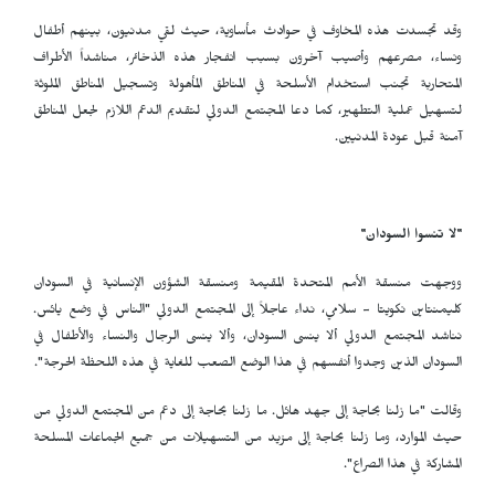
وقد تجسدت هذه المخاوف في حوادث مأساوية، حيث لقي مدنيون، بينهم أطفال
ونساء، مصرعهم وأصيب آخرون بسبب انفجار هذه الذخائر، مناشداً الأطراف
المتحاربة تجنب استخدام الأسلحة في المناطق المأهولة وتسجيل المناطق الملوثة
لتسهيل عملية التطهير، كما دعا المجتمع الدولي لتقديم الدعم اللازم لجعل المناطق
آمنة قبل عودة المدنيين.
"لا تنسوا السودان"
ووجهت منسقة الأمم المتحدة المقيمة ومنسقة الشؤون الإنسانية في السودان
كليمنتاين نكويتا - سلامي، نداء عاجلاً إلى المجتمع الدولي "الناس في وضع يائس.
نناشد المجتمع الدولي ألا ينسى السودان، وألا ينسى الرجال والنساء والأطفال في
السودان الذين وجدوا أنفسهم في هذا الوضع الصعب للغاية في هذه اللحظة الحرجة".
وقالت "ما زلنا بحاجة إلى جهد هائل. ما زلنا بحاجة إلى دعم من المجتمع الدولي من
حيث الموارد، وما زلنا بحاجة إلى مزيد من التسهيلات من جميع الجماعات المسلحة
المشاركة في هذا الصراع".