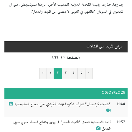
وبدورها، حذرت رئيسة اللجنة الدولية للصليب الأحمر، ميريانا سبولياريتش، من أن
المدنيين في السودان "عالقون في كابوس لا ينتهي من الموت والدمار".
عرض المزيد من المقالات
الصفحة ٢ / ١٬٦٦٠
‹
١
٢
٣
٤
٥
›
06/08/2026
11:44
"شابات كردستان" تعزف ذاكرة التراث الكردي على مسرح السليمانية
11:32
أزمة اقتصادية تعمق "تأنيث الفقر" في إيران وتدفع النساء خارج سوق
العمل