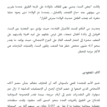
وقالت "بعض النساء ينتهي بهن المطاف بالولادة على قارعة الطريق عندما يفررن
من بيوتهن بعد سماع القصف والقنابل... وعندما تتم الولادة دون وجود عناية
ماهرة، قد يُصاب الطفل حديث الولادة بمرض الكزاز".
وحذرت من التأثير الممتد للأجيال القادمة، حيث يؤدي سوء التغذية بين النساء
الحوامل إلى ولادة أطفال ضعفاء، تقل فرص بقائهم على قيد الحياة وقدرتهم على
التعلم، مشيرة إلى انتشار العنف القائم على النوع الاجتماعي، حيث يواجه ما يقدر
بنحو 6.7 مليون شخص خطر هذا العنف، وتكون النساء والفتيات النازحات هن
الأكثر عرضة للخطر.
آلاف المفقودين
خبير الأمم المتحدة المعني بالسودان أكد أن المخاوف تتفاقم بشأن مصير آلاف
الأشخاص الذين اختفوا في خضم النزاع، أوضح أن الإحصائيات الدقيقة لا تزال غير
متوفرة، لكن التقديرات تشير إلى أرقام مروعة، بينما تقدر المجموعة السودانية
للدفاع عن الحقوق والحريات العدد بنحو خمسين ألف مفقود، وثقت منظمات
حقوقية سودانية محلية ما لا يقل عن 3,177 حالة، من بينهم أكثر من خمسمائة