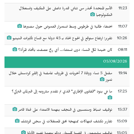
11:23
الأمم المتحدة تحذر من تنامي قدرة داعش على التكيف واستغلال
التكنولوجيا
11:07
اختفاء طالبة في طرطوس وسط استمرار الغموض حول مصيرها
10:26
تقرير: ارتفاع متوقع في الجوع الحاد بـ 45 دولة مع اتساع تأثيرات النينيو
08:11
كان خيمة لكل النساء دون استثناء... أي ريح عصفت باتحاد المرأة؟
05/08/2026
19:14
مقتل 5 نساء ووفاة 7 أخريات في ظروف غامضة في إقليم كردستان خلال
تموز
17:25
ما هي بنود "القانون الإطاري" الذي تم تقديم مشروعه إلى البرلمان التركي؟
15:37
توقيف ضباط ومنتسبين في النجف بتهمة الاعتداء على فتاة قاصر
15:09
تقارير تكشف انتهاكات ممنهجة بحق المعتقلات في سجن قرتشك
15:05
توقيف مشتبهين في قضية كلستان دوكو بتهمة تغيير الأدلة