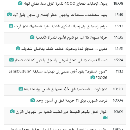
16:08
إيبولا.. الإصابات تتجاوز 4000 للمرة الأولى منذ تفشي الوباء
15:19
بتهم مختلفة... معتقلات يواجهن خطر الإعدام في سجن وكيل آباد
15:12
مراسم رسمية في وان إحياءً للذكرى الثانية عشرة لاستشهاد دنيز فرات
14:35
حركة نسوية: 15 آب هو اليوم الأسود للمرأة الأفغانية
14:31
عفرين… احتجاز فتاة ومحاولة خطف طفلة يفاقمان المخاوف
13:24
نساء أفغانيات يُقتلن داخل أسرهن وتُسجل وفاتهن كحالات انتحار
11:13
"ممنوع السقوط" يقود أفين عباسي إلى نهائيات مسابقة "LensCulture
2026"
10:20
دنيز فرات... الصحفية التي خُلِّد اسمها في السعي وراء الحقيقة
10:04
المرصد السوري يوثق 11 جريمة قتل في أسبوع واحد
10:01
الجزائر تحتفي بالبحر المتوسط عبر الطبعة الثانية من المهرجان الأزرق