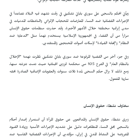
ونشرها لمواد نقدية ومشاركتها في حملات معارضة الحجاب الإلزامي.
ويأتي الحكم بالسجن على سوري بابائي تشكيني في وقت تشهد فيه البلاد تصاعداً في
الإجراءات القضائية ضد النساء المعارضات للحجاب الإلزامي والناشطات المدنيات في
مدن إيرانية مختلفة خلال الأشهر الأخيرة، وقد حذرت منظمات حقوق الإنسان
مراراً من أن القضاء في الجمهورية الإسلامية يستخدم تهماً مثل "الدعاية ضد
النظام" و"إهانة القيادة" لإسكات أصوات المحتجين والمنتقدين.
وفي جزء آخر من القضية المرفوعة ضد سوري بابائي تشكيني نُظرت تهمة "الإخلال
بالنظام العام" في الفرع 105 من محكمة قزوين الجنائية حيث تمت تبرئته منها،
ومع ذلك لا يزال حكم السجن لمدة ثلاث سنوات والعقوبات الإضافية الصادرة بحقه
سارية المفعول.
مخاوف نشطاء حقوق الإنسان
ويرى نشطاء حقوق الإنسان والمدافعون عن حقوق المرأة أن استمرار إصدار أحكام
بالسجن بحق النساء المتظاهرات دليل على تشديد الإجراءات الأمنية وزيادة القيود
المفروضة على النشاط المدني في إيران، مؤكدين أن الإجراءات القضائية القاسية ضد