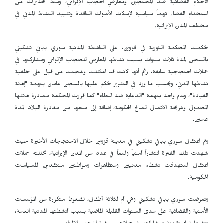
الأحكام القضائية ضد المحتجين ومعارضي الحجاب الإلزامي، وسط تحذيرات من
استخدام القضاء تهماً سياسية لإسكات الأصوات الناقدة وتقييد النشاط المدني في
مختلف المدن الإيرانية.
حُكمت المحكمة الثورية في قزوين، على الناشطة المدنية سوري بابائي تشكيني
بالسجن لمدة ثلاث سنوات بسبب نشاطها المعارض للحجاب الإلزامي ومشاركتها في
حملات احتجاجية سابقة، رغم أنها كانت قد اعتُقلت وسُجنت من قبل على خلفية
نشاطها المدني، وبحسب ما ورد في التقرير حُكم عليها بالسجن عامان بتهمة "إهانة
القيادة"، وعام واحد بتهمة "الدعاية ضد النظام" كما قررت المحكمة مصادرة هاتفها
المحمول وشريحة الاتصال لصالح الحكومة، إضافة إلى منعها من مغادرة البلاد لمدة
عامين.
وتم اعتقال سوري بابائي تشكيني في مدينة قزوين خلال الاحتجاجات الأخيرة حيث
شهدت تلك الفترة انتشاراً أمنياً واسعاً في عدد من المدن الإيرانية، تخللته حملات
اعتقال استهدفت نشطاء مدنيين ومتظاهرات ومواطنين منتقدين للسياسات
الحكومية.
وتعرضت سوري بابائي تشكيني وهي أم لثلاثة أطفال، لضغوط متكررة من المؤسسات
الأمنية والقضائية على مدى السنوات القليلة الماضية بسبب أنشطتها المدنية العامة،