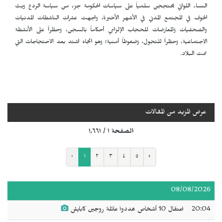
النساء اللواتي يحتججن سلمياً على سياسات الحكومة جزء من سياسة الردع وبث
الخوف في المجتمع المدني في الأشهر الأخيرة، واجهت عشرات الناشطات المدنيات
والصحفيات والمعارضات للحجاب الإلزامي أحكاماً بالسجن، وحظراً على الأنشطة
الاجتماعية، وحظراً للتجول، وضغوطاً أمنية؛ وهو اتجاه اشتد بعد الاحتجاجات التي
عمت البلاد.
عرض المزيد من المقالات
الصفحة ١ / ١٬٦٦١
‹
١
٢
٣
٤
٥
›
08/08/2026
20:04
اعتقال 10 أشخاص هددوا عائلة روجين كابايش