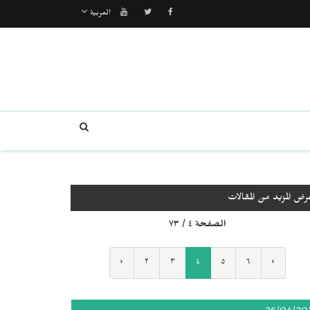
العربية
رض المزيد من المقالات
الصفحة ٤ / ٧٣
‹
٢
٣
٤
٥
٦
›