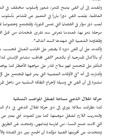
البعث".
ولفتت إلى أن الفن يمنح للمرء شعور وأسلوب مختلف في التعبي
العائلية، يلعب الفن دوراً بارزاً في التعبير عن المشاعر بأسل
لعب دور مؤثر في القضايا التي تمس الثورة، والمجتمع وخصوصاً المر
مرحلة نمر بها، فعندما تعرض سد تشرين لهجمات من قبل الاحتلال
والمقاومة الشعبية التي شهدها السد آنذاك".
وأكدت على أن الفن دوره لا يقتصر على الجانب الغنائي فحسب، بل
أو بالأعمال المسرحية أو بالشعر "الفن يخاطب مشاعر الإنسان لذا
التأثير على المجتمع فهو سلاح قادر على مواجهة الأخطار كما ي
وأشارت إلى أنه "في الأوقات العصيبة التي يمر فيها المجتمع على 
مشيرة إلى أن الفن هي وسيلة لإخراج الطاقة السلبية من داخل المرء
حركة الهلال الذهبي مساحة لصقل المواهب النسائية
كما تطرقت سلافة بوزي إلى دور حركة الهلال الذهبي في دعم النس
والتدريب اللازم لصقل موهبتها، كما يبرز كصوت فني يعبر عن ثور
التي كانت تمنع النساء من ممارسة إبداعهن، وفتحت لهن الطريق لل
وتتحدث عن تجربتها الفنية مؤكدة أن الجمع بين دور الفنانة والأم