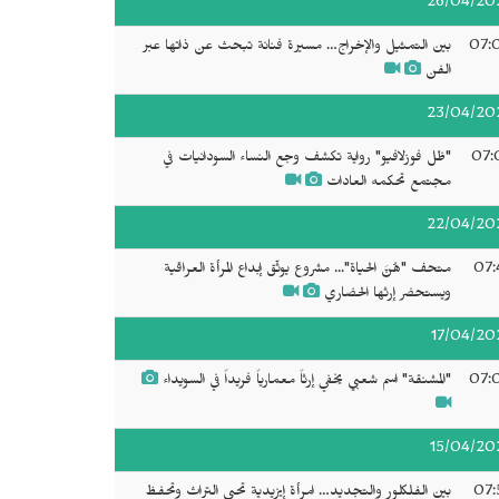
26/04/20
07:
بين التمثيل والإخراج… مسيرة فنانة تبحث عن ذاتها عبر
الفن
23/04/20
07:
"ظل فوزلافيو" رواية تكشف وجع النساء السودانيات في
مجتمع تحكمه العادات
22/04/20
07:
متحف "هُنَّ الحياة"... مشروع يوثّق إبداع المرأة العراقية
ويستحضر إرثها الحضاري
17/04/20
07:
"المشنقة" اسم شعبي يخفي إرثاً معمارياً فريداً في السويداء
15/04/20
07:
بين الفلكلور والتجديد… امرأة إيزيدية تحيي التراث وتحفظ