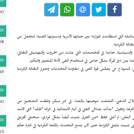
26
00
26
ناضلة التي استطاعت الموازنة بين حياتها الأسرية ومسيرتها الفنية، لتجعل من
08
افة الكردية.
ة والسياسية، خاصة في المجتمعات التي عانت من الحروب والتهميش الثقافي،
26
يبرز دور المرأة بشكل خاص في استخدام الفن كأداة للتغيير والتأثير.
 كنموذج حي يعكس قوة الفن في مقاومة التحديات وتعزيز الثقافة الكردية
49
26
ضوة في حركة الهلال الذهبي، اكتشفت موهبتها بالغناء في عمرٍ مبكر، وتلقت التشجيع من
00
رها، وتقول "بدأت نشاطي الفني في أيام الابتدائية في فرقة "فلك" التي كانت
وج إلى العلن، لم أغني فقط ضمن الفرق غنيت أيضاً بشكلٍ فردي، منحتني تجربتي
26
نني غنيت بلغتي الكردية حين كان يمنع التحدث باللغة الكردية في فترة حكم
53