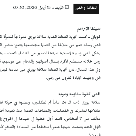
الثقافة و الفن
الأربعاء, 15 أبريل 2026, 07:10
سيلفا الإبراهيم
كوباني ـ
تجسد تجربة الفنانة الشابة سلافة بوزي نموذجاً للمرأة الم
الفن رسالة تعبر من خلالها عن قضايا مجتمعها وتعزز حضور الثق
يشكل الفن وسيلة إنسانية عميقة للتعبير عن القضايا الاجتماعي
ومن خلاله يستطيع الأفراد إيصال أصواتهم والدفاع عن هويتهم، كما 
وفي هذا السياق، تبرز تجربة الفنانة
سلافة بوزي
من مدينة كوباني،
التي واجهت الإبادة لقرون من زمن.
الفن كقوة مقاومة وهوية
سلافة بوزي ذات الـ 24 عاماً أم لطفلتين، وع
عائلاتها لتشارك في الفعاليات والنشاطات الفنية منذ نعومة أظاف
تتألف من 7 أشخاص، كانت أول خطوة لي حيناها في الخر
الأولى الثقة وعشت حينها شعوراً مختلفاً من السعادة والفخر لأ