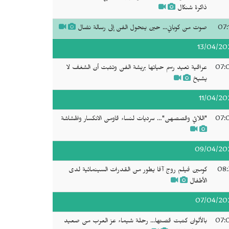
ذاكرة شنكال
07:
صوت من كوباني... حين يتحول الفن إلى رسالة نضال
13/04/20
07:
عراقية تعيد رسم حياتها بريشة الفن وتثبت أن الشغف لا
يشيخ
11/04/20
07:
"‬اللائي وقصصهن‫"…‬ سرديات لنساء قاومن الانكسار والهشاشة ‬‬‬‬
09/04/20
08:
كومين فيلم روج آفا يطور من القدرات السينمائية لدى
الأطفال
07/04/20
07:
بالألوان كتبت قصتها... رحلة شيماء عز العرب من صعيد