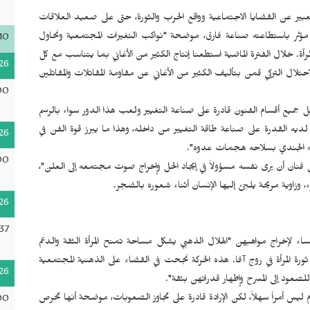
ر عن القضايا الاجتماعية وواقع الحرب والثورة، حتى على صعيد العلاقات
وب مؤثر باستطاعته صناعة فارق، موضحة "نواكب التغيرات المجتمعية ونحاول
10
أة. خلال الفترة الماضية استطعنا إنتاج الكثير من الأغاني بما يتناسب مع كل
26
 التركي قمن بتأليف الكثير من الأغاني عن مقاومة المقاتلات والمقاتلين
00
 جميع أقسام الفنون قادرة على صناعة التغيير ولعب هذا الدور سواء بالرسم
 لديه القدرة على صناعة طاقة التغيير من داخله، وهذا ما يبرز قوة الفن في
26
واجه الجندي بسلاحه هجمات عدوه".
00
كل فنان أن يرى نفسه مسؤولاً في إيجاد الحل وإخراج صوت مجتمعه إلى العلن"،
، وزاوية مريحة يلجئ إليها الإنسان أثناء شعوره بالضجر.
26
37
اء لإخراج مواهبهن "الهلال الذهبي يشكل مساحة تمنح المرأة الثقة والدعم
ة المرأة في روج آفا. هذه الحركة نجحت في القضاء على الذهنية المجتمعية
26
صعود إلى المسرح وإظهار قدراتهن بثقة".
 ليس أمراً سهلاً، لكن الإرادة قادرة على تجاوز الصعوبات، موضحة أنها تحرص
00