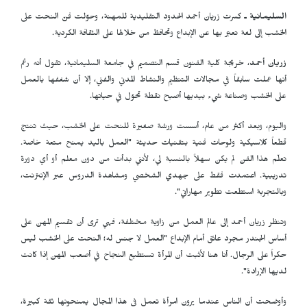
السليمانية ـ
كسرت زريان أحمد الحدود التقليدية للمهنة، وحوّلت فنّ النحت على
الخشب إلى لغة تعبّر بها عن الإبداع وتحافظ من خلالها على الثقافة الكردية.
زريان أحمد
، خريجة كلية الفنون قسم التصميم في جامعة السليمانية، تقول أنه رغم
أنها عملت سابقاً في مجالات التنظيم والنشاط المدني والفني، إلا أن شغفها بالعمل
على الخشب وصناعة شيء بيديها أصبح نقطة تحوّل في حياتها.
واليوم، وبعد أكثر من عام، أسست ورشة صغيرة للنحت على الخشب، حيث تنتج
قطعاً كلاسيكية ولوحات فنية بتقنيات حديثة "العمل باليد يمنح متعة خاصة.
تعلّم هذا الفن لم يكن سهلاً بالنسبة لي، لأنني بدأت من دون معلم أو أي دورة
تدريبية. اعتمدت فقط على جهدي الشخصي ومشاهدة الدروس عبر الإنترنت،
وبالتجربة استطعت تطوير مهاراتي".
وتنظر زريان أحمد إلى عالم العمل من زاوية مختلفة، فهي ترى أن تقسيم المهن على
أساس الجندر مجرد عائق أمام الإبداع "العمل لا جنس له؛ النحت على الخشب ليس
حكراً على الرجال. أنا هنا لأثبت أن المرأة تستطيع النجاح في أصعب المهن إذا كانت
لديها الإرادة".
وأوضحت أن الناس عندما يرون امرأة تعمل في هذا المجال يمنحونها ثقة كبيرة،