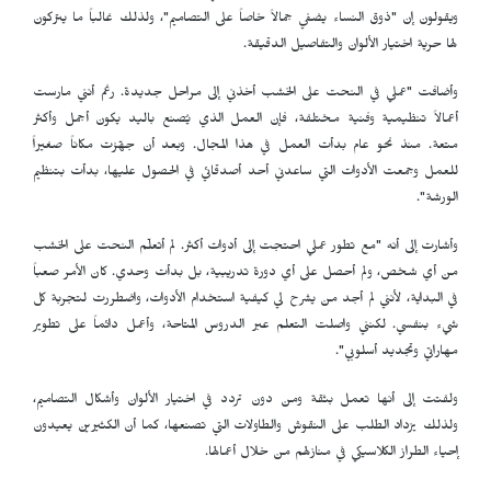
ويقولون إن "ذوق النساء يضفي جمالاً خاصاً على التصاميم"، ولذلك غالباً ما يتركون
لها حرية اختيار الألوان والتفاصيل الدقيقة.
وأضافت "عملي في النحت على الخشب أخذني إلى مراحل جديدة. رغم أنني مارست
أعمالاً تنظيمية وفنية مختلفة، فإن العمل الذي يُصنع باليد يكون أجمل وأكثر
متعة. منذ نحو عام بدأت العمل في هذا المجال. وبعد أن جهّزت مكاناً صغيراً
للعمل وجمعت الأدوات التي ساعدني أحد أصدقائي في الحصول عليها، بدأت بتنظيم
الورشة".
وأشارت إلى أنه "مع تطور عملي احتجت إلى أدوات أكثر. لم أتعلّم النحت على الخشب
من أي شخص، ولم أحصل على أي دورة تدريبية، بل بدأت وحدي. كان الأمر صعباً
في البداية، لأنني لم أجد من يشرح لي كيفية استخدام الأدوات، واضطررت لتجربة كل
شيء بنفسي. لكنني واصلت التعلم عبر الدروس المتاحة، وأعمل دائماً على تطوير
مهاراتي وتجديد أسلوبي".
ولفتت إلى أنها تعمل بثقة ومن دون تردد في اختيار الألوان وأشكال التصاميم،
ولذلك يزداد الطلب على النقوش والطاولات التي تصنعها، كما أن الكثيرين يعيدون
إحياء الطراز الكلاسيكي في منازلهم من خلال أعمالها.