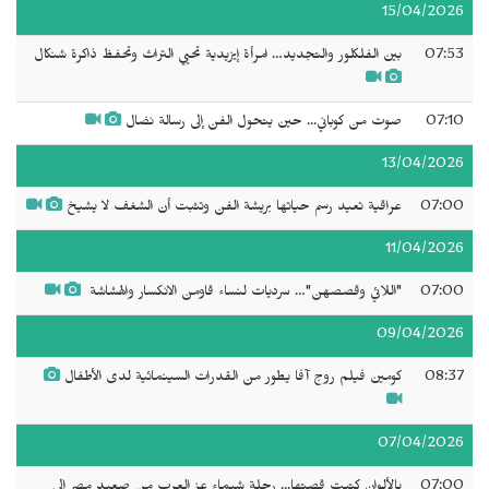
15/04/2026
07:53
بين الفلكلور والتجديد… امرأة إيزيدية تحيي التراث وتحفظ ذاكرة شنكال
07:10
صوت من كوباني... حين يتحول الفن إلى رسالة نضال
13/04/2026
07:00
عراقية تعيد رسم حياتها بريشة الفن وتثبت أن الشغف لا يشيخ
11/04/2026
07:00
"‬اللائي وقصصهن‫"…‬ سرديات لنساء قاومن الانكسار والهشاشة ‬‬‬‬
09/04/2026
08:37
كومين فيلم روج آفا يطور من القدرات السينمائية لدى الأطفال
07/04/2026
07:00
بالألوان كتبت قصتها... رحلة شيماء عز العرب من صعيد مصر إلى