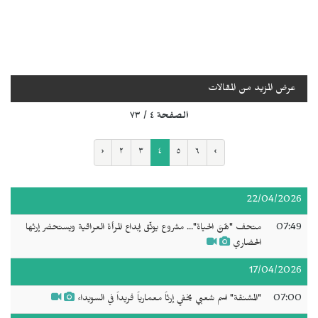
عرض المزيد من المقالات
الصفحة ٤ / ٧٣
‹
٢
٣
٤
٥
٦
›
22/04/2026
07:49
متحف "هُنَّ الحياة"... مشروع يوثّق إبداع المرأة العراقية ويستحضر إرثها
الحضاري
17/04/2026
07:00
"المشنقة" اسم شعبي يخفي إرثاً معمارياً فريداً في السويداء