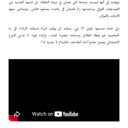
ونوهت إلى أنها ليست وحدها التي تعمل في ورشة الثقافة، بل لديها العديد من
الصديقات اللواتي يساعدنها رغم انشغال كل واحدة بعملها الخاص، ويتبادلن معها
الأدوات واللوازم.
وفي ختام حديثها تقول "لا شيء يمكنه أن يوقف امرأة تمتلك الإرادة. كل ما
تحتاجينه هو نقطة انطلاق ومساحة صغيرة للبدء، وإرادة قوية. لا تدعي النوع
الاجتماعي يصبح حاجزاً أمام أحلامك، فالإبداع لا حدود له".