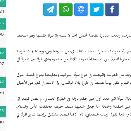
26
:11
26
00
رات، ولدت مبادرة ثقافية تحمل اسماً لا يشبه إلا المرأة نفسها وهو متحف
 لم يأتِ بوصفه مجرد متحف تقليدي، بل كصرخة وعي، ورحلة بحث طويلة
26
ت جزءاً أصيلاً من صناعة الحضارة انطلاقاً من حضارة وادي الرافدين وصولاً إلى
07
 من الدراسة والبحث في تاريخ المرأة العراقية، ومقارنتها بتاريخ النساء حول
26
ية لم تكن يوماً هامشاً في تاريخ بلاد الرافدين، بل كانت في كثير من الأحيان
:11
 المرأة التي تُعد أول من حكم دولة في التاريخ الإنساني. لم تصل كوبابا إلى
ت من الحكمة والحنكة ما جعل شعبها يلتف حولها، فحققت الأمن والسلام،
26
ذج، كما تقول زينب النعماني، كان كافياً ليعيد تشكيل رؤيتها لدور المرأة في
10