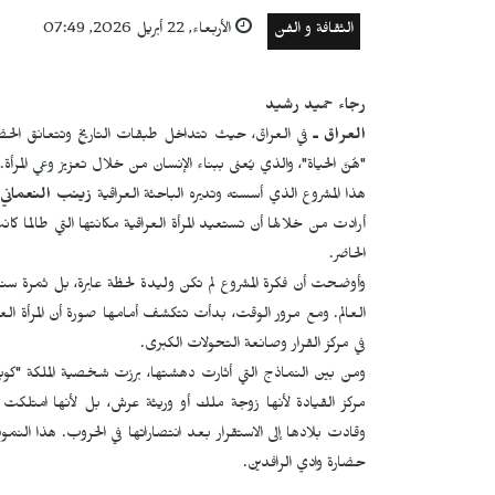
الثقافة و الفن
الأربعاء, 22 أبريل 2026, 07:49
رجاء حميد رشيد
العراق ـ
في العراق، حيث تتداخل طبقات التاريخ وتتعانق الحضا
"هُنَّ الحياة"، والذي يُعنى ببناء الإنسان من خلال تعزيز وعي المرأة.
هذا المشروع الذي أسسته وتديره الباحثة العراقية
زينب النعماني
،
أرادت من خلالها أن تستعيد المرأة العراقية مكانتها التي طالما كان
الحاضر.
وأوضحت أن فكرة المشروع لم تكن وليدة لحظة عابرة، بل ثمرة سنوات
العالم. ومع مرور الوقت، بدأت تتكشف أمامها صورة أن المرأة العراق
في مركز القرار وصانعة التحولات الكبرى.
ومن بين النماذج التي أثارت دهشتها، برزت شخصية الملكة "كوبابا"،
مركز القيادة لأنها زوجة ملك أو وريثة عرش، بل لأنها امتلك
وقادت بلادها إلى الاستقرار بعد انتصاراتها في الحروب. هذا النمو
حضارة وادي الرافدين.