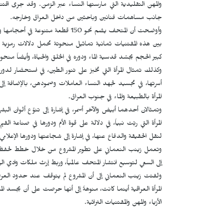
والمهن التقليدية التي مارستها النساء عبر الزمن. وقد جرى ا
جانب مساهمات فنانين وباحثين من داخل العراق وخارجه.
وأوضحت أن المتحف يضم نحو 150 قطعة مت
بين هذه المقتنيات ثمانية تماثيل منحوتة تحمل دلالات رمزية عميقة؛ 
كبير الحجم يجسّد قدسية الماء ودوره في الخلق والحياة، وأيضاً منحوتة 
وكذلك تمثال المرأة التي تخبز على تنور الطين، في استحضار لدور ال
أسرتها، في تجسيد لجهد النساء العاملات وصمودهن، بالإضافة إلى ت
المرأة بالطبيعة والماء في جنوب العراق.
وتمثالان أحدهما أبيض والآخر أسمر، في إشارة إلى تنوّع ألوان الب
المرأة التي ربّت نبياً، في دلالة على قوة الأم ودورها في صناعة 
لنقل الحقيقة والدفاع عنها، في إشارة إلى شجاعتها ودورها الإعلا
وتعمل زينب النعماني على تطوير المشروع من خلال خطط لحفظ الأرشي
إلى السعي لتوسيع انتشار المتحف عالمياً، وربط إرث ملكات وادي الراف
ولفتت زينب النعماني إلى أن المشروع لم يتوقف عند حدود العراق،
المرأة العراقية أينما كانت، منوهةً إلى أنها حرصت على أن يج
الأزياء والمهن والمقتنيات التراثية.