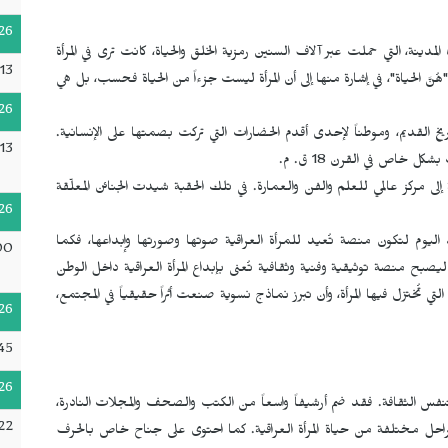
26
دينة، التي حملت عبر آلاف السنين رمزية الخلق والحياة، كانت ترى في المرأة
13
نَّ الحياة"، في إشارة منها إلى أن المرأة ليست جزءاً من الحياة فحسب، بل هي
26
خ القديم، وموطناً لإحدى أقدم الحضارات التي تركت بصمتها على الإنسانية.
13
 خاص في القرن 18 ق. م.
م، حين تحولت المدينة إلى مركز عالمي للعلم والفن والعمارة. في تلك الحقبة شيدت الجنائن المعلّقة
26
د اليوم لتكون منصة تُعيد للمرأة العراقية صوتها وصورتها وإبداعها، فكما
00
ح منصة توثيقية وفنية وثقافية تُعنى بإبداع المرأة العراقية داخل الوطن
ي تُختزل فيها المرأة، وأن تبرز نماذج نسوية صنعت أثراً حقيقياً في المجتمع،
26
:45
26
 الثقافة. فقد ضم أرشيفاً واسعاً من الكتب والصحف والمجلات النادرة،
22
 مراحل مختلفة من حياة المرأة العراقية. كما احتوى على جناح خاص بالحرف