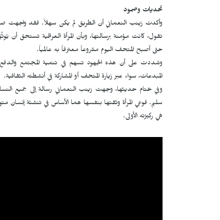
تحديات وصمود
وأكدت زينب النعماني أن الطريق لم يكن سهلاً. فقد واجهت صعوب
تقول، كانت مؤمنة برسالتها، وبأن المرأة العراقية تستحق أن يُوثّ
حتى أصبح المتحف اليوم مشروعاً معترفاً به عالمياً.
وشددت على أن هذه الجهود تسهم في تنمية المجتمع والدفع با
المبدعات، سواء عبر زيارة المتحف أو المشاركة في أنشطته الثقافية.
وفي ختام حديثها، وجهت زينب النعماني رسالة إلى جميع النساء، م
سليم. فوعي المرأة وثقتها بنفسها هما الأساس في تنشئة إنسان مت
هي ركيزته الأولى.