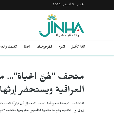
الخميس, 6 أغسطس 2026
كافة الأخبار
اليوم
انفوجرافيك
الحياة
الاقتصاد والع
متحف "هُنَّ الحياة"... مش
العراقية ويستحضر إرثها
اكتشفت الباحثة العراقية زينب النعماني أن المرأة كانت دائماً
يُروى في الكتب، وهو ما دفعها لتأسيس مشروعها متحف "هُنَّ 