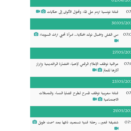
02/06/20
07
فنانة تونسية ترسم على الماء وتحوّل الألوان إلى حكايات
30/05/20
07:
من القش والحبال تولد الحكاية... امرأة تحيي تراث السويداء
27/05/20
07:
عراقية توظف الإعلام الرقمي لإحياء الحضارة الرافدينية وإبراز
آثارها للعالم
23/05/20
07
فنانة مغربية توظف المسرح لطرح قضايا النساء والتمثلات
الاجتماعية
21/05/20
07:
شفيقة فغير… رحلة فنية تستعيد ذاتها بعد صمت طويل