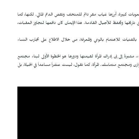
ات كبيرة، أبرزها غياب مقر دائم للمتحف ونقص الدعم المالي. لكنها، كما
َق تاريخها ويُحفظ للأجيال القادمة. هذا الإيمان كان دافعها لتجاوز العقبات،
لفتيات للاهتمام بالوعي والمعرفة، من خلال الاطلاع على تجارب النساء
شيرةً إلى إن إدراك المرأة لقيمتها ودورها هو الخطوة الأولى لبناء مجتمع
وازن ومجتمع متماسك. المرأة، كما تقول، ليست عنصراً مساعداً في الحياة، بل