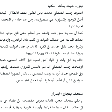
بابل.. حيث بدأت الحكاية
اختارت زينب النعماني مدينة بابل لتكون نقطة الانطلاق. فهذه الم
أصل الوجود والمسؤولة عن استمراريته، ومن هنا جاء اسم المتحف "هُ
الحياة ذاتها.
كما أن مدينة بابل تعد واحدة من أعظم المدن التي عرفها التاري
نشأت المدينة على ضفاف الفرات في قلب بلاد الرافدين، وازدهرت بشكل
وذروة مجد بابل جاءت في القرن 6 ق. 
وبوابة عشتار ذات الزخارف الفيروزية الشهيرة.
فالمدينة التي رأت في المرأة أصل الحياة قبل آلاف السنين، تعو
أوضحت زينب النعماني أنه مع تأسيس المشروع، اتسعت رؤيتها ليصب
وفي المهجر، حيث أرادت زينب النعماني أن تكسر الصورة النمطية الت
سواء في الفن أو الأدب أو الحرف أو العمل الاجتماعي.
متحف يتجاوز الجدران
لم يكن المتحف مجرد قاعات تعرض مقتنيات، بل فضاء حيّ يتنفس
إلى جانب أعمال فنية تشكيلية، وأزياء فلكلورية وتاريخية تجسد