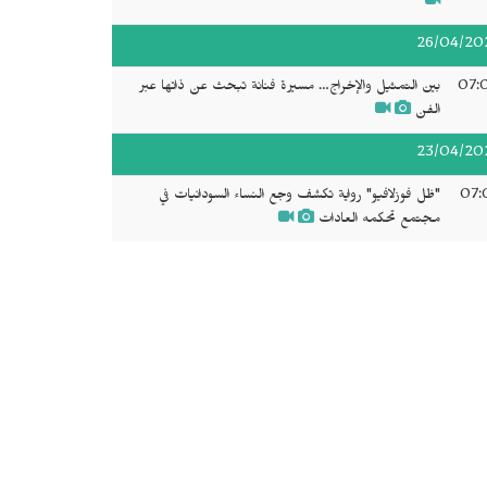
26/04/20
07:
بين التمثيل والإخراج… مسيرة فنانة تبحث عن ذاتها عبر
الفن
23/04/20
07:
"ظل فوزلافيو" رواية تكشف وجع النساء السودانيات في
مجتمع تحكمه العادات