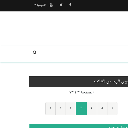
العربية
رض المزيد من المقالات
الصفحة ٣ / ٧٣
‹
١
٢
٣
٤
٥
›