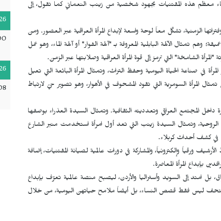
قتناء معظم هذه المقتنيات بجهود شخصية من زينب النعماني كما تقول، إلى
26
نوعة في أحجامها وفتراتها الزمنية، تشكّل معاً لوحة واسعة لإبداع المرأة العراقية عبر العصور. ومن
00
وهم تمثال الآلهة البابلية المعروفة بـ "آلهة الفوار" أو آلهة الماء، وهو عمل
"المرأة الشامخة" التي ترمز إلى قوة المرأة العراقية وصلابتها عبر الزمن.
26
مرأة في صناعة الحياة اليومية وحفظ التراث، وتمثال المرأة البائعة التي تعيل
مثال المرأة السومرية التي تقود المشحوف في الأهوار، وهو تصوير حيّ لارتباط
08
شرة داخل المجتمع العراقي وتعدديته الثقافية. وتمثال السيدة العذراء بوصفها
القيم الروحية، وتمثال السيدة زينب التي تعد أول امرأة استخدمت منبر الشارع
مي في كشف أحداث كربلاء.
ف ورقياً وإلكترونياً، والمشاركة في دورات عالمية لصيانة المقتنيات، إضافة
دين بإبداع المرأة المعاصرة.
 بل امتد إلى السويد وأستراليا والأردن، ليصبح منصة عالمية تعرّف بإبداع
سد المتحف ليس فقط قصص النساء، بل أيضاً ملامح حياتهن اليومية، من خلال