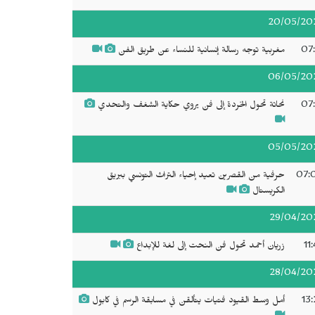
20/05/20
07:
مغربية توجه رسالة إنسانية للنساء عن طريق الفن
06/05/20
07:
نحاتة تحول الخردة إلى فن يروي حكاية الشغف والتحدي
05/05/20
07:
حرفية من القصرين تعيد إحياء التراث التونسي ببريق
الكريستال
29/04/20
11
زريان أحمد تحول فن النحت إلى لغة للإبداع
28/04/20
13:
أمل وسط القيود فتيات يتألقن في مسابقة الرسم في كابول