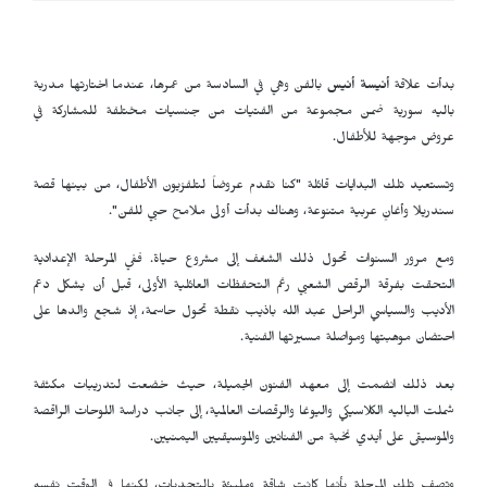
بدأت علاقة
أنيسة أنيس
بالفن وهي في السادسة من عمرها، عندما اختارتها مدربة
باليه سورية ضمن مجموعة من الفتيات من جنسيات مختلفة للمشاركة في
عروض موجهة للأطفال.
وتستعيد تلك البدايات قائلة "كنا نقدم عروضاً لتلفزيون الأطفال، من بينها قصة
سندريلا وأغانٍ عربية متنوعة، وهناك بدأت أولى ملامح حبي للفن".
ومع مرور السنوات تحول ذلك الشغف إلى مشروع حياة. ففي المرحلة الإعدادية
التحقت بفرقة الرقص الشعبي رغم التحفظات العائلية الأولى، قبل أن يشكل دعم
الأديب والسياسي الراحل عبد الله باذيب نقطة تحول حاسمة، إذ شجع والدها على
احتضان موهبتها ومواصلة مسيرتها الفنية.
بعد ذلك انضمت إلى معهد الفنون الجميلة، حيث خضعت لتدريبات مكثفة
شملت الباليه الكلاسيكي واليوغا والرقصات العالمية، إلى جانب دراسة اللوحات الراقصة
والموسيقى على أيدي نخبة من الفنانين والموسيقيين اليمنيين.