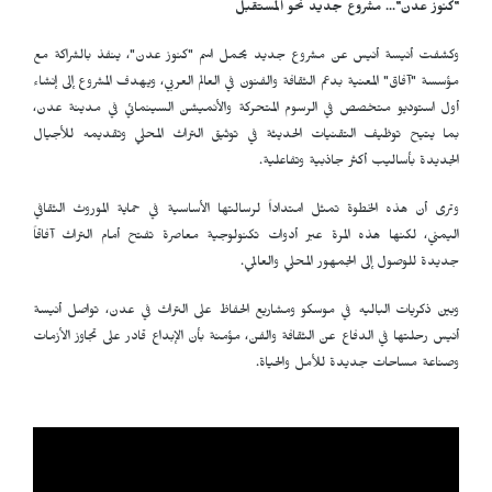
"كنوز عدن"... مشروع جديد نحو المستقبل
وكشفت أنيسة أنيس عن مشروع جديد يحمل اسم "كنوز عدن"، ينفذ بالشراكة مع
مؤسسة "آفاق" المعنية بدعم الثقافة والفنون في العالم العربي، ويهدف المشروع إلى إنشاء
أول استوديو متخصص في الرسوم المتحركة والأنميشن السينمائي في مدينة عدن،
بما يتيح توظيف التقنيات الحديثة في توثيق التراث المحلي وتقديمه للأجيال
الجديدة بأساليب أكثر جاذبية وتفاعلية.
وترى أن هذه الخطوة تمثل امتداداً لرسالتها الأساسية في حماية الموروث الثقافي
اليمني، لكنها هذه المرة عبر أدوات تكنولوجية معاصرة تفتح أمام التراث آفاقاً
جديدة للوصول إلى الجمهور المحلي والعالمي.
وبين ذكريات الباليه في موسكو ومشاريع الحفاظ على التراث في عدن، تواصل أنيسة
أنيس رحلتها في الدفاع عن الثقافة والفن، مؤمنة بأن الإبداع قادر على تجاوز الأزمات
وصناعة مساحات جديدة للأمل والحياة.