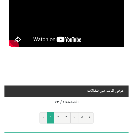
عرض المزيد من المقالات
الصفحة ١ / ٧٣
‹
١
٢
٣
٤
٥
›