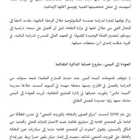
وتصف تلك المرحلة بأنها كانت شاقة ومليئة بالتحديات، لكنها في الوقت نفسه
أسهمت في صقل شخصيتها الفنية وتوسيع آفاقها الإبداعية.
ورغم توقفها لفترة لدراسة هندسة التكنولوجيا خلال المرحلة الثانوية، عادت لاحقاً إلى
المجال الفني من خلال عملها في وزارة الثقافة، قبل أن تحصل على منحة دراسية إلى
موسكو، لتصبح الفتاة الوحيدة المقبولة في المعهد العالي للمسرح لدراسة الباليه، في
تجربة شكلت إحدى أبرز محطات حياتها.
العودة إلى اليمن.. مشروع لحماية الذاكرة الثقافية
لم تتوقف طموحات أنيسة أنيس عند حدود المسارح العالمية؛ فبعد سنوات من
الدراسة والعمل في الخارج، ومنها محطة مهمة في السويد أسست خلالها مدرسة
"أنيسة دانس" وطورت خبراتها في إدارة المشاريع الثقافية، قررت العودة إلى اليمن
حاملة معها رؤية جديدة للعمل الثقافي.
وفي عام 2019 أسست "مركز الفنون والثقافة والموروث الشعبي" في عدن، انطلاقاً من
قناعة بأن المجتمع بحاجة إلى مشاريع ثقافية تعيد الاعتبار للتراث المحلي وتحميه من
التآكل والنسيان، وتقول "شعرت أن المجتمع بحاجة ماسة إلى مبادرات تعزز الثقافة
وتحافظ على الموروث الشعبي، لذلك سعيت إلى إنشاء مركز يكون جسراً يربط بين إبداع