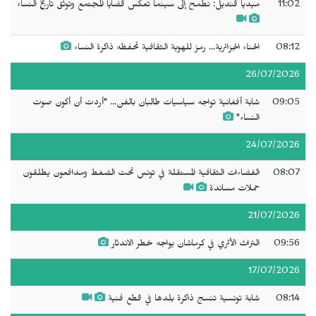
11:02
ميديا قنديل: نطمح إلى سينما تعكس قضايا المجتمع وتوثق تاريخ النساء
08:12
الحناء الجزائرية... رمز للهوية الثقافية تحفظه ذاكرة النساء
26/07/2026
09:05
شابة أفغانية تواجه سياسيات طالبان بالفن... "أردت أن أكون صوت
النساء"
24/07/2026
08:07
الفضاءات الثقافية المستقلة في تونس تحت الضغط ومدافعون يطلقون
حملات مساندة
21/07/2026
09:56
التراث الأثري في كرماشان يواجه خطر الاندثار
17/07/2026
08:14
شابة تونسية تنسج ذاكرة بلدها في قطع فنية