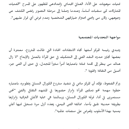
فتيات موهوبات على الأداء الغنائي الجماعي وإعدادهن للظهور على المسرح "الفتيات
المشاركات كنّ منقبات أساساً، وعندما وصلنا إلى مرحلة التصوير رفضن الكشف عن
وجوههن، وكان من واجبي احترام خياراتهن الشخصية وعدم فرض أي قرار عليهن".
مواجهة التحديات المجتمعية
وتبدي رئيسة المركز أسفها تجاه الانتقادات الحادة التي طالت المشروع، معتبرة أن
بعضها تجاوز حدود النقد الفني إلى التشكيك في حق المرأة بالعمل والإبداع "لا زال
هناك من ينظر إلى كلمة فنانة باعتبارها أمراً مثيراً للجدل، في حين أن الفن جزء
أصيل من الثقافة والهوية ".
ورغم الضغوط، تؤكد أن المركز ماضٍ في تنفيذ مشروع الكورال النسائي وتطويره، باعتباره
خطوة مهمة نحو تمكين المرأة وإبراز حضورها في المشهد الثقافي والفني "نحن
مستمرون في أداء فرقة الكورال النسائي، ورسالتنا هي حماية الأغاني التراثية وإبرازها
بطريقة حديثة تليق بأسماء عمالقة الفن اليمني، وهذه أول مرة تسجل فيها أغانٍ
يمنية بهذا الأسلوب وتُعرض على منصات عالمية".