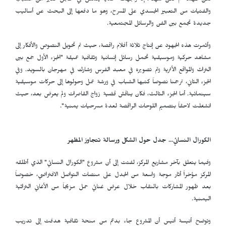
لكن المهمة لم تكن سهلة، إذ واجهت تحدياً يتمثل في خجل كثير من الشباب
والفتيات من التعبير الجسدي على المسرح، وهو ما دفعها إلى البحث عن أساليب
جديدة تجمع بين الفن والرسائل المجتمعية.
وأثمرت هذه الجهود عن إنتاج ثلاثة أفلام راقصة، حيث تم تحويل النصوص والأفكار إلى
مشاهد حركية وموسيقية تحمل رسائل إنسانية وثقافية عميقة "الجزء الأول جمع بين
التراث والمواقع الأثرية وتم تصويره في معبد الفرس وشارك في مهرجان بالسويد. وفي
الجزء الثاني، ترجمنا نصوصاً كتبها الشباب في ورشة عمل وحولوها إلى حركات موسيقية
سينمائية. أما الجزء الثالث، فكان يناقش قضية زواج القاصرات ولم يعرض بعد، حيث
انشغلت لاحقاً بتصميم اللوحات الراقصة لعدة مسرحيات يمنية".
الكورال النسائي... جدل حول الشكل ورسالة تتجاوز المظهر
وفيما يتعلق بآخر مشاريع المركز، لفتت إلى أن مشروع "الكورال النسائي" الذي أطلقه
المركز مؤخراً أثار موجة واسعة من الجدل على منصات التواصل الافتراضي، خصوصاً
بعد ظهور المشاركات بالنقاب خلال عرض غنائي حمل مزيجاً من الأغاني التراثية
اليمنية.
وتوضح أنيسة أنيس أن المشروع جاء بدعم من منحة ثقافية هدفت إلى تدريب