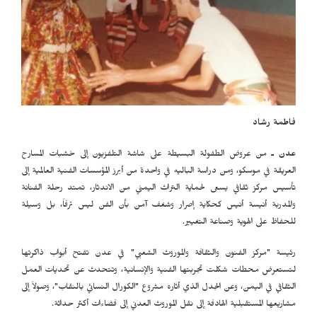
فاطمة رشاد
عدن ـ
من عروض الطفولة البسيطة على شاشة التلفزيون إلى خشبات المسارح
العريقة في موسكو، ومن دراسة الباليه في واحدة من أبرز المؤسسات الفنية العالمية إلى
تأسيس مركز ثقافي يسعى لحماية التراث اليمني من الاندثار، تمتد رحلة الفنانة
والمدربة أنيسة أنيس كحكاية إصرار وشغف آمن بأن الفن ليس ترفاً، بل وسيلة
للحفاظ على الهوية وصناعة التغيير.
رئيسة "مركز الفنون والثقافة والموروث الشعبي" في عدن تفتح أبواب ذاكرتها
لتستعرض محطات شكلت تجربتها الفنية والإنسانية، وتتحدث عن تحديات العمل
الثقافي في اليمن، وعن الجدل الذي أثاره مشروع "الكورال النسائي بالنقاب"، وصولاً إلى
مشاريعها المستقبلية الهادفة إلى نقل الموروث العدني إلى فضاءات أكثر حداثة.