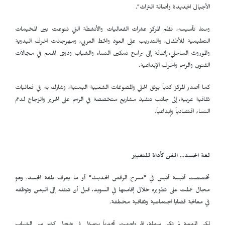
الأجيال الجديدة وأصالة التراث".
ومنذ تأسيسه، نظم المركز عشرات الفعاليات والأنشطة التي تنوعت بين المخيمات
التعليمية للأطفال، والتدريب على العود والخط العربي، ومهرجانات الحرف اليدوية
والموروث الساحلي، إضافة إلى برامج تمكين النساء والشباب وذوي الهمم في مجالات
الفنون والرسم والحرف الإبداعية.
كما أصدر المركز كتاباً يوثق الحلي والمصوغات الشعبية اليمنية، وشارك به في فعاليات
ثقافية عربية، إلى جانب تنفيذ مشاريع متخصصة في الرسم على الحرير والزجاج لدعم
النساء اقتصادياً وإبداعياً.
لغة الجسد... الفن كأداة للتغيير
تخصصت أنيسة أنيس في "مسرح الرقص الحديث" أو ما يعرف بلغة الجسد، وهو
مجال عملت على تطويره خلال إقامتها في السويد، قبل أن تنقله إلى اليمن وتوظفه
في معالجة قضايا اجتماعية وثقافية مختلفة.