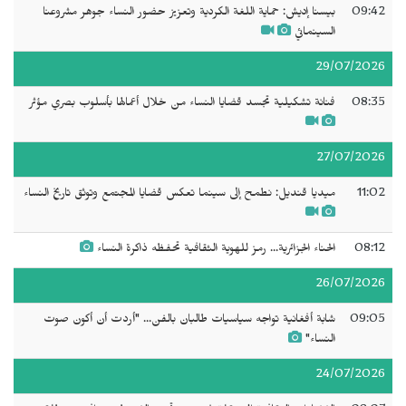
09:42
بيسنا إديش: حماية اللغة الكردية وتعزيز حضور النساء جوهر مشروعنا
السينمائي
29/07/2026
08:35
فنانة تشكيلية تجسد قضايا النساء من خلال أعمالها بأسلوب بصري مؤثر
27/07/2026
11:02
ميديا قنديل: نطمح إلى سينما تعكس قضايا المجتمع وتوثق تاريخ النساء
08:12
الحناء الجزائرية... رمز للهوية الثقافية تحفظه ذاكرة النساء
26/07/2026
09:05
شابة أفغانية تواجه سياسيات طالبان بالفن... "أردت أن أكون صوت
النساء"
24/07/2026