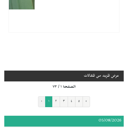
عرض المزيد من المقالات
الصفحة ١ / ٧٣
‹
١
٢
٣
٤
٥
›
05/08/2026