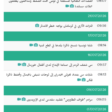
08:07
الفضاءات الثقافية المستقلة في تونس تحت الضغط ومدافعون يطلقون
حملات مساندة
21/07/2026
09:56
التراث الأثري في كرماشان يواجه خطر الاندثار
17/07/2026
08:14
شابة تونسية تنسج ذاكرة بلدها في قطع فنية
16/07/2026
09:57
من شغف الرسم إلى صناعة الإبداع لدى أطفال خورمال
08:13
شابات من بغداد يحولن الجدران إلى لوحات تنبض بالجمال وتحفظ ذاكرة
المكان
09/07/2026
09:05
مراسم "طواف الطاووس" تقليد مقدس لدى الإيزيديين
07/07/2026