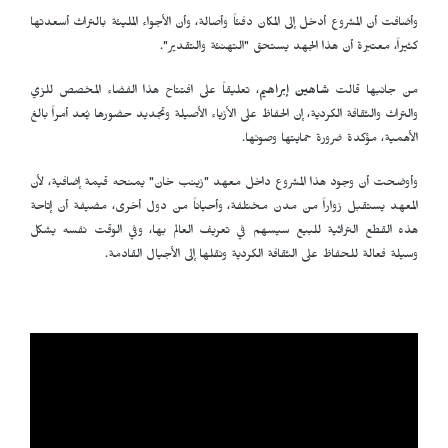
وأضافت أن المشروع أدخل إلى المكان دفئاً وأصالة، وأن الأجواء المليئة بالتراث أسعدتها
كثيراً، معتبرة أن هذا الجهد يستحق "التهنئة والتقدير".
من جانبها قالت
شاهين إبراهيم
، تعليقاً على افتتاح هذا الفضاء المخصص للزي
والتراث والثقافة الكردية، إن الحفاظ على الأزياء الأصيلة وتجديد حضورها يُعد أمراً بالغ
الأهمية، مؤكدة ضرورة حمايتها وصونها.
وأوضحت أن وجود هذا المشروع داخل معهد "زينب خان" يمنحه قيمة إضافية، لأن
المعهد يستقبل زواراً من مدن مختلفة، وأحياناً من دول أخرى، مضيفة أن إتاحة
هذه القطع التراثية للبيع سيسهم في تعريف العالم بها، وفي الوقت نفسه يشكل
وسيلة فعالة للحفاظ على الثقافة الكردية ونقلها إلى الأجيال القادمة.