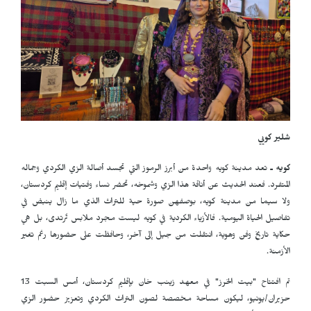
شلير كويي
كويه ـ
تعد مدينة كويه واحدة من أبرز الرموز التي تجسد أصالة الزي الكردي وجماله
المتفرد. فعند الحديث عن أناقة هذا الزي وشموخه، تحضر نساء وفتيات إقليم كردستان،
ولا سيما من مدينة كويه، بوصفهن صورة حية للتراث الذي ما زال ينبض في
تفاصيل الحياة اليومية. فالأزياء الكردية في كويه ليست مجرد ملابس تُرتدى، بل هي
حكاية تاريخ وفن وهوية، انتقلت من جيل إلى آخر، وحافظت على حضورها رغم تغير
الأزمنة.
تم افتتاح "بيت الخرز" في معهد زينب خان بإقليم كردستان، أمس السبت 13
حزيران/يونيو، ليكون مساحة مخصصة لصون التراث الكردي وتعزيز حضور الزي