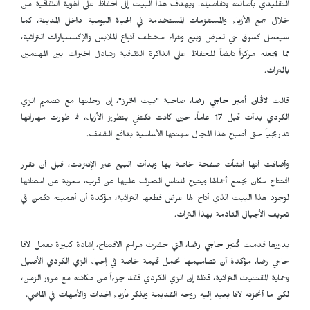
التقليدي بأصالته وتفاصيله. ويهدف هذا البيت إلى الحفاظ على الهوية الثقافية من
خلال جمع الأزياء والمستلزمات المستخدمة في الحياة اليومية داخل المدينة، كما
سيعمل كسوق حي لعرض وبيع وشراء مختلف أنواع الملابس والإكسسوارات التراثية،
مما يجعله مركزاً نابضاً للحفاظ على الذاكرة الثقافية وتبادل الخبرات بين المهتمين
بالتراث.
قالت
لاڤان أمير حاجي رضا
، صاحبة "بيت الخرز"، إن رحلتها مع تصميم الزي
الكردي بدأت قبل 17 عاماً، حين كانت تكتفي بتطريز الأزياء، ثم طورت مهاراتها
تدريجياً حتى أصبح هذا المجال مهنتها الأساسية بدافع الشغف.
وأضافت أنها أنشأت صفحة خاصة بها وبدأت البيع عبر الإنترنت، قبل أن تقرر
افتتاح مكان يجمع أعمالها ويتيح للناس التعرف عليها عن قرب، معربة عن امتنانها
لوجود هذا البيت الذي أتاح لها عرض قطعها التراثية، مؤكدة أن أهميته تكمن في
تعريف الأجيال القادمة بهذا التراث.
بدورها قدمت
كُنير حاجي رضا
، التي حضرت مراسم الافتتاح، إشادة كبيرة بعمل لافا
حاجي رضا، مؤكدة أن تصاميمها تحمل قيمة خاصة في إحياء الزي الكردي الأصيل
وحماية المقتنيات التراثية، قائلة إن الزي الكردي فقد جزءاً من مكانته مع مرور الزمن،
لكن ما أنجزته لافا يعيد إليه روحه القديمة ويذكر بأزياء الجدات والأمهات في الماضي.