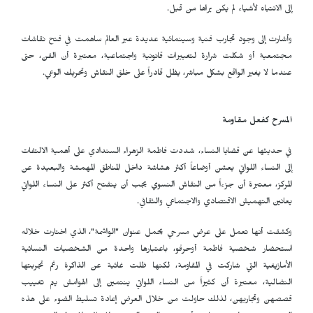
إلى الانتباه لأشياء لم يكن يراها من قبل.
وأشارت إلى وجود تجارب فنية وسينمائية عديدة عبر العالم ساهمت في فتح نقاشات
مجتمعية أو شكلت شرارة لتغييرات قانونية واجتماعية، معتبرة أن الفن، حتى
عندما لا يغير الواقع بشكل مباشر، يظل قادراً على خلق النقاش وتحريك الوعي.
المسرح كفعل مقاومة
في حديثها عن قضايا النساء، شددت فاطمة الزهراء السندادي على أهمية الالتفات
إلى النساء اللواتي يعشن أوضاعاً أكثر هشاشة داخل المناطق المهمشة والبعيدة عن
المركز، معتبرة أن جزءاً من النقاش النسوي يجب أن ينفتح أكثر على النساء اللواتي
يعانين التهميش الاقتصادي والاجتماعي والثقافي.
وكشفت أنها تعمل على عرض مسرحي يحمل عنوان "الواشمة"، الذي اختارت خلاله
استحضار شخصية فاطمة أوحرفو، باعتبارها واحدة من الشخصيات النسائية
الأمازيغية التي شاركت في المقاومة، لكنها ظلت غائبة عن الذاكرة رغم تجربتها
النضالية، معتبرة أن كثيراً من النساء اللواتي ينتمين إلى الهوامش يتم تغييب
قصصهن وتجاربهن، لذلك حاولت من خلال العرض إعادة تسليط الضوء على هذه