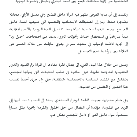
الشخصية من زاوية مختلفة، تجمع بين البعد البصري والجمالي والحمولة الرمزية.
ولفتت إلى أن بداية العرض تظهر فيه امرأة داخل المطبخ وهي تغسل الأواني، محاطة
بطنجرة ضغط ترمز إلى الضغوطات الاجتماعية والنفسية التي تعيشها النساء داخل
المجتمع. وبينما تبدو الشخصية غارقة وسط تفاصيل الحياة اليومية والأعباء المنزلية،
تبدأ تدريجياً في استحضار أحداث وتحولات كبرى، تمتد من احتجاجات "جيل زد"
إلى تجربة فاطمة أوحرفو، في مشهد مسرحي بصري حاولت من خلاله التعبير عن
العلاقة بين المرأة والتغيير الاجتماعي.
وتسعى من خلال هذا البناء الفني، إلى إيصال فكرة مفادها أن المرأة رغم القيود والأدوار
التقليدية المفروضة عليها، تبقى حاضرة في صلب التحولات التي يعرفها المجتمع،
وتتفاعل مع القضايا السياسية والاجتماعية والثقافية، حتى وإن جرى أحياناً تغييب
هذا الحضور أو التقليل من أهميته.
وفي ختام حديثها، وجهت فاطمة الزهراء السندادي رسالة إلى النساء دعت فيها إلى
المزيد من المقاومة، مؤكدة أن النضال من أجل الحقوق والكرامة والحرية يظل مساراً
مستمراً، سواء داخل الفن أو داخل المجتمع بشكل عام.