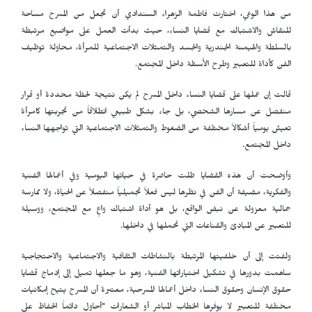
من هذا الوعي، اختارت فاطمة الزهراء السندادي أن تجعل من المسرح مساحة
للنقاش والاشتباك مع قضايا النساء، حيث بدأت العمل على مواضيع مرتبطة
بالسلطة والهيمنة الجندرية والجسد والتمثلات الاجتماعية للمرأة، محاولة توظيف
الفن كأداة للتعبير وطرح الأسئلة داخل المجتمع.
قالت إن عملها على قضايا النساء داخل المسرح لم يكن نتيجة لحظة محددة أو قرار
منفصل عن مسارها الشخصي، بل جاء بشكل طبيعي انطلاقاً من تجربتها كامرأة
تعيش يومياً أشكالاً مختلفة من الضغوط والتمثلات الاجتماعية التي تواجهها النساء
داخل المجتمع.
وأوضحت أن هذه القضايا ظلت حاضرة في حياتها اليومية وفي أعمالها الفنية
والفكرية، مضيفة أن الفن في نظرها ليس فعلاً تجميلياً منفصلاً عن الحياة، ولا ممارسة
جمالية معزولة عن نبض الواقع، بل هو أداة اشتباك واعٍ مع المجتمع، ووسيلة
للتعبير عن المبادئ والقناعات التي تحملها في داخلها.
ولفتت إلى أن خلفيتها المرتبطة بالنشاطات الثقافية والاجتماعية والاحتجاجية
ساهمت بدورها في تشكيل اختياراتها الفنية، وهو ما جعلها تميل إلى إدماج قضايا
حقوق الإنسان وحقوق النساء داخل أعمالها المسرحية، معتبرة أن المسرح يتيح إمكانيات
مختلفة للتعبير لا يوفرها الخطاب المباشر أو الشعارات "أحاول دائماً الحفاظ على