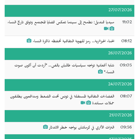
27/07/2026
11:02
ميديا قنديل: نطمح إلى سينما تعكس قضايا المجتمع وتوثق تاريخ النساء
08:12
الحناء الجزائرية... رمز للهوية الثقافية تحفظه ذاكرة النساء
26/07/2026
09:05
شابة أفغانية تواجه سياسيات طالبان بالفن... "أردت أن أكون صوت
النساء"
24/07/2026
08:07
الفضاءات الثقافية المستقلة في تونس تحت الضغط ومدافعون يطلقون
حملات مساندة
21/07/2026
09:56
التراث الأثري في كرماشان يواجه خطر الاندثار