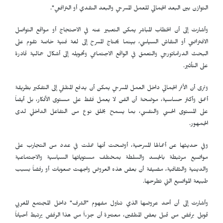
التوازن بين البعد الجمالي للعمل المسرحي والبعد النقدي أو الترافعي".
وأشارت إلى أن الخطاب المباشر يمكن التعبير عنه في الاحتجاج أو مواقع التواصل
الافتراضي أو النقاش السياسي، بينما يحتاج المسرح إلى لغة فنية خاصة تقوم على
البحث الدراماتورجي والتعمق في الواقع الاجتماعي وتحويله إلى أشكال جمالية قادرة
على التأثير.
وترى أن الأثر الجمالي داخل العمل المسرحي يمكن أن يدفع المتلقي إلى التفكير بطريقة
أعمق وأكثر حساسية، موضحة أن الفن لا يعمل فقط على مستوى الأفكار، بل أيضاً
على المستوى الحسي والنفسي، بما يسمح بخلق نوع من التفاعل الداخلي لدى
الجمهور.
وفي حديثها عن أعمالها المسرحية، أوضحت أنها عملت في عدد من التجارب على
مواضيع مرتبطة بالجسد والسلطة بمختلف مستوياتها السياسية والاجتماعية
والدينية والثقافية، مضيفة أن بعض هذه العروض واجهت صعوبات أو رفضاً بسبب
طبيعة المواضيع التي تطرحها.
وأشارت إلى أن أحد عروضها الذي تناول مفهوم "الشرف" داخل المجتمع المغربي
قوبل برفض من قبل بعض المتلقين، معتبرة أن جزءاً من هذا الرفض يرتبط أحياناً