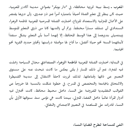
المغرب ـ
وسط بيئة قروية محافظة، في "دار بوبكر" بضواحي مدينة أكادير المغربية،
حيث كان ينظر إلى تعليم الفتاة أحياناً باعتباره أمراً غير ذو جدوى، وأن دورها يقتصر
على الأعمال المنزلية والاستعداد للزواج، اختارت الفنانة المسرحية المغربية فاطمة الزهراء
السندادي أن تسلك مساراً مختلفاً. ورغم أن والديها كانا من ذوي التعليم المتوسط
وينتميان بدورهما إلى هذا الوسط المحافظ، إلا إنهما آمنا بأن التعليم يشكل منفذاً
لأبنائهما الستة نحو حياة أفضل، ما أتاح لها مواصلة دراستها وتجاوز حدود القرية نحو
الجامعة.
في البداية، اختارت الفنانة المغربية
فاطمة الزهراء السندادي
مجال السياحة وعملت
فيه لفترة، غير أن ذلك المسار لم يكن يعكس ما كانت تبحث عنه على مستوى
التعبير عن ذاتها وقناعاتها. لذلك قررت لاحقاً الانتقال إلى مدينة القنيطرة
والالتحاق بالجامعة والتخصص في المسرح، في خطوة شكلت بالنسبة لها خروجاً عن
القوالب التقليدية المفروضة على النساء داخل محيط محافظ، كانت تختزل فيه
أدوار المرأة غالباً داخل الفضاء المنزلي، بينما كانت هي تؤمن منذ سنواتها الأولى بأن
النساء قادرات على المساهمة في التغيير الاجتماعي والثقافي.
الفن كمساحة لطرح قضايا النساء