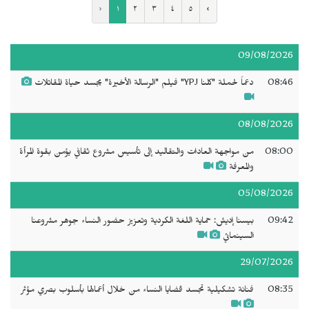
‹
١
٢
٣
٤
٥
›
09/08/2026
08:46
دعماً لحملة "كلنا YPJ" فيلم "الرسالة الأخيرة" يجسد حياة المقاتلات
08/08/2026
08:00
من مواجهة العادات والتقاليد إلى تأسيس مشروع ثقافي يؤمن بقوة المرأة
والمعرفة
05/08/2026
09:42
بيسنا إديش: حماية اللغة الكردية وتعزيز حضور النساء جوهر مشروعنا
السينمائي
29/07/2026
08:35
فنانة تشكيلية تجسد قضايا النساء من خلال أعمالها بأسلوب بصري مؤثر