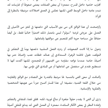
تجارب جماعية داخل المسرح، معتبرة أن بعض الفنانات يعشن ضغوطاً أو ممارسات قد
تبدو عادية داخل الوسط الفني، لكنها تعكس في العمق اختلالات مرتبطة بالنظرة إلى
المرأة.
وأوضحت أن هذا الواقع كان من بين الأسباب التي دفعتها في كثير من الأحيان إلى
العمل على عروض فردية "سولو"، ليس باعتبار ذلك اختياراً جمالياً فقط، بل أيضاً
حفاظاً على مساحة حرية أكبر للتعبير عن مواقفها وقناعاتها.
وحول ما إذا كانت الصعوبات أو ردود الفعل السلبية دفعتها يوماً إلى التفكير في
التوقف، تقول فاطمة الزهراء السندادي إن هناك لحظات تعب وإحباط تمر بها
أحياناً، خاصة عندما تواجه مقاومة من الجمهور أو المجتمع، لكنها أكدت أنها لا
تستطيع تقديم فن منفصل عن قناعاتها أو عن المبادئ التي تؤمن بها.
وأضافت أن معنى الفن بالنسبة لها مرتبط بالقدرة على التصادم مع الواقع والمقاومة
من خلال اللغة الفنية، مضيفة أن هذا المسار أصبح جزءاً من هويتها الشخصية
والفكرية والإنسانية.
وترى أن الفن لا يقدم حلولاً جاهزة أو نتائج فورية، لكنه يخلق فضاءً للنقاش والتفكير
وإعادة النظر في بعض الأفكار السائدة، معتبرة أن العمل الفني قد يدفع المتلقي أحياناً