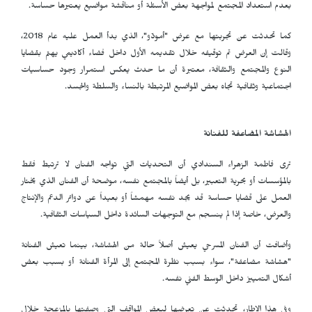
بعدم استعداد المجتمع لمواجهة بعض الأسئلة أو مناقشة مواضيع يعتبرها حساسة.
كما تحدثت عن تجربتها مع عرض "أمودّو"، الذي بدأ العمل عليه عام 2018،
وقالت إن العرض تم توقيفه خلال تقديمه الأول داخل فضاء أكاديمي يهتم بقضايا
النوع والمجتمع والثقافة، معتبرة أن ما حدث يعكس استمرار وجود حساسيات
اجتماعية وثقافية تجاه بعض المواضيع المرتبطة بالنساء والسلطة والجسد.
الهشاشة المضاعفة للفنانة
ترى فاطمة الزهراء السندادي أن التحديات التي تواجه الفنان لا ترتبط فقط
بالمؤسسات أو بحرية التعبير، بل أيضاً بالمجتمع نفسه، موضحة أن الفنان الذي يختار
العمل على قضايا حساسة قد يجد نفسه مهمشاً أو بعيداً عن دوائر الدعم والإنتاج
والعرض، خاصة إذا لم ينسجم مع التوجهات السائدة داخل السياسات الثقافية.
وأضافت أن الفنان المسرحي يعيش أصلاً حالة من الهشاشة، بينما تعيش الفنانة
"هشاشة مضاعفة"، سواء بسبب نظرة المجتمع إلى المرأة الفنانة أو بسبب بعض
أشكال التمييز داخل الوسط الفني نفسه.
وفي هذا الإطار، تحدثت عن تعرضها لبعض المواقف التي وصفتها بالمزعجة خلال