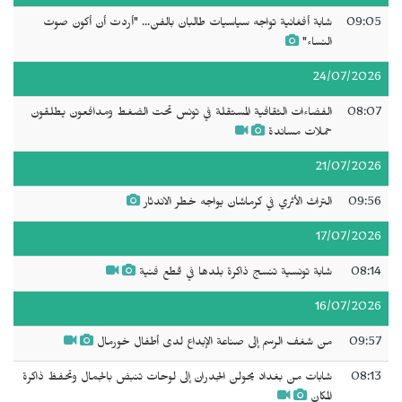
09:05
شابة أفغانية تواجه سياسيات طالبان بالفن... "أردت أن أكون صوت
النساء"
24/07/2026
08:07
الفضاءات الثقافية المستقلة في تونس تحت الضغط ومدافعون يطلقون
حملات مساندة
21/07/2026
09:56
التراث الأثري في كرماشان يواجه خطر الاندثار
17/07/2026
08:14
شابة تونسية تنسج ذاكرة بلدها في قطع فنية
16/07/2026
09:57
من شغف الرسم إلى صناعة الإبداع لدى أطفال خورمال
08:13
شابات من بغداد يحولن الجدران إلى لوحات تنبض بالجمال وتحفظ ذاكرة
المكان