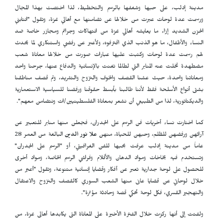
مدينة إدلب، على حبها وشغفها بالرسم والتخطيط، لذا اختصت بهذا المجال
ورسمت عدة لوحات عبرت من خلالها عن تضامنها مع أهالي غزة، وتقول "انتابني
الحزن الشديد إزاء ما يعايشه أهالي غزة من انتهاكات وجرائم ومجازر خاصة ضد
النساء والأطفال، ما هو الذنب الذي اقترفوه، ولأعبر عن رفضي واستنكاري لما يحدث
لهم رسمت عدة لوحات وكتبت عليها عبارات صورت من خلالها معاناة شعب
مضطهدة تخلت عنه المنابر التي لطالما تغنت بالإنسانية والدفاع عنها، جرحنا واحد
ومعاناتنا واحدة، حيث عشنا القصف والخوف والنزوح والتشريد، وتم قصف مناطقنا
بشتى أنواع الأسلحة فقط لأننا طالبنا بأبسط حقوقنا ورفضنا للسياسية الاستعمارية
والديكتاتورية، لذا من الطبيعي أن نشعر بمعاناة الفلسطينيين/ات ونتضامن معهم".
كما اختارت نساء أخريات فن الرسم على الجدران، فجعلن منها منابر للتعبير عن
آرائهن ورفضهن للظلم، وحبهن للحياة، منهن
علا نور الدين
البالغة من العمر 28
عاماً من مدينة إدلب عرفت بحبها للفن الغرافيتي، أو "الرسم على الجدران"
وتستخدم فيه بخاخات ومواد الدهان والأقلام وفراشي الرسم الخاصة، ومواد أخرى
للحصول على لوحة جدارية تعبر عن أفكار وقضايا إنسانية متنوعة، وتقول "أعبّر من
خلال لوحاتي عن قضايا عانى منها الشعب السوري كالقصف والنزوح والاعتقال
والتهجير القسري، فكل لوحة تحكي قصة وحادثة مؤثرة".
ولفتت إلى أنها ركزت خلال الفترة الأخيرة على المعاناة التي يكابدها أهالي غزة، من