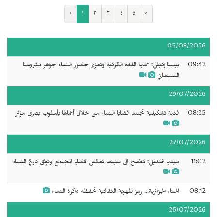
‹
١
٢
٣
٤
٥
›
05/08/2026
09:42
بيسنا إديش: حماية اللغة الكردية وتعزيز حضور النساء جوهر مشروعنا
السينمائي
29/07/2026
08:35
فنانة تشكيلية تجسد قضايا النساء من خلال أعمالها بأسلوب بصري مؤثر
27/07/2026
11:02
ميديا قنديل: نطمح إلى سينما تعكس قضايا المجتمع وتوثق تاريخ النساء
08:12
الحناء الجزائرية... رمز للهوية الثقافية تحفظه ذاكرة النساء
26/07/2026