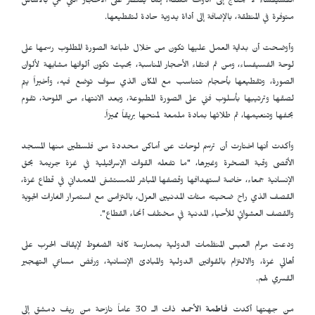
الفسيفساء لا يحتاج إلى أدوات مكلفة، إنما يقتصر على الأحجار التي هي بالأساس
متوفرة في المنطقة، بالإضافة إلى أداة يدوية حادة لتقطيعها.
وأوضحت أن بداية العمل عليها تكون من خلال طباعة الصورة المطلوب رسمها على
لوحة الفسيفساء، ومن ثم انتقاء الأحجار المناسبة، بحيث تكون ألوانها مشابهة لألوان
الصورة، وتقطيعها بأحجام تتناسب مع المكان الذي سوف توضع فيه، وأخيراً يتم
لصقها وترتيبها بأسلوب فني على الصورة المطبوعة، وبعد الانتهاء من اللوحة، تقوم
بحفها وتنعيمها، ثم طلائها بمادة ملمعة لمنحها بريقاً مميزاً.
وأكدت أنها اختارت أن ترسم لوحات عن أماكن محددة من فلسطين منها المسجد
الأقصى وقبة الصخرة وغيرها، "ما تفعله القوات الإسرائيلية في غزة جريمة بحق
الإنسانية جمعاء، خاصة استهدافها وقصفها المباشر للمستشفى المعمداني في قطاع غزة،
القصف الذي راح ضحيته مئات المدنيين العزل، بالتزامن مع استمرار الغارات الجوية
والقصف العشوائي للأحياء المدنية في مختلف أنحاء القطاع".
ودعت مرام العبس المنظمات الدولية بممارسة كافة الضغوط لإيقاف الحرب على
أهالي غزة، والالتزام بالقوانين الدولية والمبادئ الإنسانية، ورفض مساعي التهجير
القسري لهم.
من جهتها أكدت
فاطمة الأحمد
ذات الـ 30 عاماً نازحة من ريف دمشق إلى