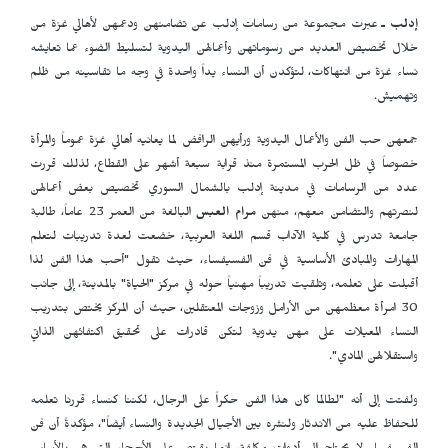
إدلب ـ
عبرت مجموعة من رسامات إدلب عن تضامنهن ودعمهن لأهالي غزة من
خلال تخصيص العديد من رسوماتهن وأعمالهن اليدوية لتسليط الضوء عما تعايشه
نساء غزة من انتهاكات، لتؤكدن أن النساء يداً واحدة في وجه ما تقاسينه من ظلم
وتهميش.
جمعهن حب الفن والأعمال اليدوية ورأيهن الرافض لما يعانيه أهالي غزة عموماً والمرأة
خصوصاً في ظل الحرب المستمرة منذ قرابة سبعة أشهر على القطاع، لذلك قررت
عدد من الرسامات في مدينة إدلب بالشمال السوري تخصيص بعض أعمالهن
لنصرتهم والتضامن معهم، منهن
مرام العبس
البالغة من العمر 23 عاماً، طالبة
جامعة تدرس في كلية الآداب قسم اللغة العربية، خضعت لعدة تدريبات لتعلم
المهارات والمبادئ الأساسية في فن الفسيفساء، حيث تقول "أحب هذا الفن لذا
أقبلت على تعلمه، وتلقيت تدريباً مهنياً حوله في مركز "الحياة" بالمدينة، إلى جانب
30 امرأة معظمهن من الأرامل وزوجات المعتقلين، حيث أن المركز يختص بتدريب
النساء المعيلات على مهن يدوية لتكن قادرات على تحقيق اكتفائهن الذاتي
واستقلالهن المادي".
ولفتت إلى أنه "لطالما كان هذا الفن حكراً على الرجال، لكننا كنساء قررنا تعلمه
للحفاظ عليه من الاندثار ولنشره بين الأجيال الجديدة والنساء أيضاً"، مؤكدةً أن فن