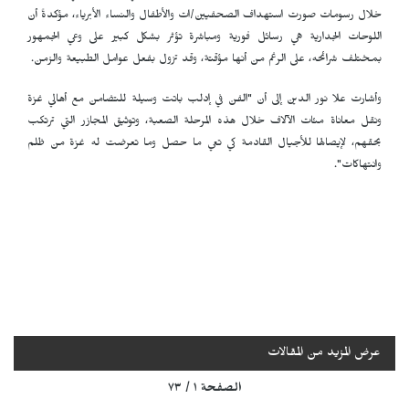
خلال رسومات صورت استهداف الصحفيين/ات والأطفال والنساء الأبرياء، مؤكدةً أن
اللوحات الجدارية هي رسائل فورية ومباشرة تؤثر بشكل كبير على وعي الجمهور
بمختلف شرائحه، على الرغم من أنها مؤقتة، وقد تزول بفعل عوامل الطبيعة والزمن.
وأشارت علا نور الدين إلى أن "الفن في إدلب باتت وسيلة للتضامن مع أهالي غزة
ونقل معاناة مئات الآلاف خلال هذه المرحلة الصعبة، وتوثيق المجازر التي ترتكب
بحقهم، لإيصالها للأجيال القادمة كي تعي ما حصل وما تعرضت له غزة من ظلم
وانتهاكات".
عرض المزيد من المقالات
الصفحة ١ / ٧٣