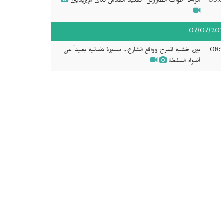
09:
مراسم "طواف الطاووس" تقليد مقدس لدى الإيزيديين
07/07/20
08:
بين خشبة المسرح وواقع الشارع... مسيرة نضالية بعيداً عن
أضواء السلطة