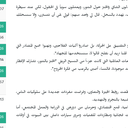
اعية.
تبادلون الشاي والخبز حول التنور، ويعملون سوياً في الحقول، لكن عند سيطرة
07
ف، يُهدد بالسحل. قال لي واحد منهم: قولي لهن أن تتسترن، وإلا سنسحلكِ
26
56
لتضييق على الحركة، بل صادروا آليات الفلاحين، ونهبوا جميع المصادر التي
26
 قلنا نريد أن نفلح قالوا لا، سنستخدمها للجهاد".
14
العائلية التي كانت جزءاً من النسيج الريفي "الخبز بالتنور، تشارك الإفطار
عد موجودة، فالنساء أصبن بالرعب من فكرة الخروج".
26
57
انقطعت روابط الجيرة والتعاون، وفرضت مفردات جديدة على سلوكيات الناس،
13
عة بالتجريم والتهديد.
ماعية، قمع اقتصادي، وحرمان من دورهن في الزراعة والعمل المجتمعي، أما
مات فجائية ومطاردات للفتيات ومرور سيارات داعش بين البيوت في أوقات
26