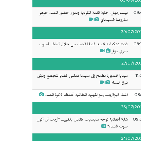
05/08/20
09:
بيسنا إديش: حماية اللغة الكردية وتعزيز حضور النساء جوهر
مشروعنا السينمائي
29/07/20
08:
فنانة تشكيلية تجسد قضايا النساء من خلال أعمالها بأسلوب
بصري مؤثر
27/07/20
11
ميديا قنديل: نطمح إلى سينما تعكس قضايا المجتمع وتوثق
تاريخ النساء
08:
الحناء الجزائرية... رمز للهوية الثقافية تحفظه ذاكرة النساء
26/07/20
09:
شابة أفغانية تواجه سياسيات طالبان بالفن... "أردت أن أكون
صوت النساء"
24/07/20