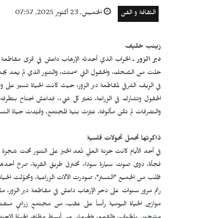
الثقافة و الفن
الخميس, 23 أكتوبر 2025, 07:57
زينب خليف
دير الزور
ـ الخراب الذي أحدثه الإرهاب داعش في قرى مقاطعة دير
خلت من الضحك، والحقول التي صمتت، والتنور الذي لم يعد يجمع
في الريف الشرقي لمقاطعة دير الزور، حيث كانت الحياة تسير على وقع
الحقول وتشارك في الزراعة، تغيّر كل شيء، فداعش اجتاح بتطرفه 
والتصرفات لم تكن مألوفة، غيّرت بنية المجتمع، وقيّدت حياة النس
ذاكرتها تحمل تحولات قاسية
في أحد الأيام كانت خزنة العلي تُعد الخبز على التنور تحت شجرة
فجأة، دوى صوت سيارة سوداء تخترق طريق القرية، صرخ أحدهم "
طُلب من الجميع "التستر"، صودرت الآلات الزراعية، وتحوّلت الحيا
رغم مرور سنوات على دحر الإرهاب داعش في مقاطعة دير الزور، م
موازين الحياة اليومية رأساً على عقب، من مجتمعٍ زراعيٍ منف