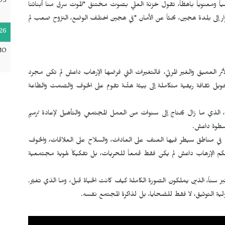
05
اً ومعنوياً باهظاً، تقول خزنة العلي بصوت مختنق "الموت سرق منا أبنائنا
ار إلى بلدة هجين، بحثاً عن الأمان "في هجين اختلف الوضع، النزوح صعب لم
26
10
أثر العميق والغير المرئي، فالتغيرات التي فرضها الإرهاب داعش لم تكن مجرد
حويل ثقافة ريفية متكاملة إلى بيئة هشّة تقوم على الخوف والصمت والطاعة
ي، الذي ما زال يحتاج إلى سنوات من العمل المجتمعي والتأهيل لإعادة ترميم
 سطوة داعش.
ء في مناطق سيطر فيها العنف على العادات، والسلاح على العلاقات، والخوف
كم الإرهاب داعش لم يكن فقط قمعاً للحريات، بل تفكيكاً لهوية مجتمعية
أكبر سناً، الذين يملكون الصورة الكاملة كيف كانت الحياة قبل، وما الذي تغيّر.
لية التوثيق، لا فقط للضحايا، بل لذاكرة المجتمع نفسه.