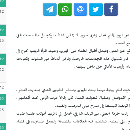
26
42
26
 الزور بإقليم شمال وشرق سوريا لا يُقاس فقط بالركام، بل بالمساحات التي
35
 النساء.
 خبز التنور، وتبادل أطباق الطعام بين الجيران، وحيث المرأة الريفية تخرج إلى
26
غير المسبوق هذه المجتمعات الزراعية، وفرض أنماطاً من السلوك والمفردات
اء، وأرهبت الأهالي حتى داخل بيوتهم.
:02
12
 توت أمام بيتها، بينما بنات الجيران يتبادلن فناجين الشاي وحديث الفطور،
الدواعش وصلوا"، فتفرّقت النساء كأن زلزالاً ضرب الأرض تحت أقدامهن.
26
ة الريفية البسيطة إلى مسرح يومي للترهيب والقيود.
05
ا زالت
خزنة العلي
، من الريف الشرقي، تحمل في ذاكرتها تحولات قاسية قلبت
تح على بعضه، تتشابك فيه العلاقات بالضيافة والعمل المشترك، إلى فضاء
26