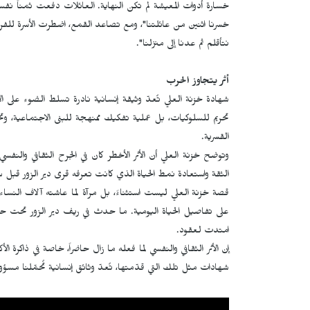
خسارة أدوات المعيشة لم تكن النهاية. العائلات دفعت ثمناً نفسي
خسرنا اثنين من عائلتنا"، ومع تصاعد القمع، اضطرت الأسرة للفر
نتأقلم ثم عدنا إلى منزلنا".
أثر يتجاوز الحرب
شهادة خزنة العلي تُعدّ وثيقة إنسانية نادرة تسلط الضوء على ال
تحريم للسلوكيات، بل عملية تفكيك ممنهجة للبنى الاجتماعية، وت
القسرية.
وتوضح خزنة العلي أن الأثر الأخطر كان في الجرح الثقافي والنفس
الثقة واستعادة نمط الحياة الذي كانت تعرفه قرى دير الزور قبل
قصة خزنة العلي ليست استثناءً، بل مرآة لما عاشته آلاف النسا
على تفاصيل الحياة اليومية. ما حدث في ريف دير الزور تحت ح
امتدت لعقود.
إن الأثر الثقافي والنفسي لما فعله ما زال حاضراً، خاصة في ذاكرة ال
شهادات مثل تلك التي قدّمتها، تُعدّ وثائق إنسانية تُحمّلنا مسؤو