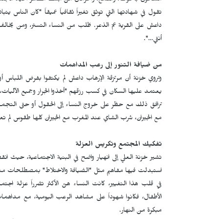
مشحون بالخوف، والقمع، والحرمان من أبسط مظاهر الحياة الاجتم
تقول في شهادتها التي توثق تغيراً ثقافياً عميقاً "كان الناس ي
داعش على القرية عمّ الذعر. طُلب من النساء التستر، ومن يخال
أنتي…".
من ضيافة التنور إلى رعب المداهمات
وتروي خزنة أن مرتزقة الإرهاب داعش لم يكتفوا بفرض اللباس أو ا
يعتمد عليها السكان في كسب رزقهم "أخذوا الجرار وجميع الآليات،
ترافق ذلك مع حظر على خروج النساء إلى الحقول أو حتى التجمعات 
مع الجيران، شرب الشاي عند المغرب مع الجيران كلها طقوس لم ت
تفكيك المجتمع وتكريس العزلة
تشير خزنة العلي إلى انهيار واضح في البنية الاجتماعية، حيث 
استبدلت فيها مفاهيم مثل "الضيافة والاختلاط" بمصطلحات مشب
في قلب هذا التغيير، كانت النساء هنّ الأكثر تضرراً عزلة اجت
الأطفال، فكانوا شهوداً على مشاهد الرعب اليومية، مع مداه
مبكرة من النهار.