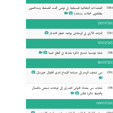
08:
الفضاءات الثقافية المستقلة في تونس تحت الضغط ومدافعون
يطلقون حملات مساندة
21/07/20
09:
التراث الأثري في كرماشان يواجه خطر الاندثار
17/07/20
08:
شابة تونسية تنسج ذاكرة بلدها في قطع فنية
16/07/20
09:
من شغف الرسم إلى صناعة الإبداع لدى أطفال خورمال
08:
شابات من بغداد يحولن الجدران إلى لوحات تنبض بالجمال
وتحفظ ذاكرة المكان
09/07/20