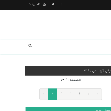
العربية
رض المزيد من المقالات
الصفحة ١ / ٧٣
‹
١
٢
٣
٤
٥
›