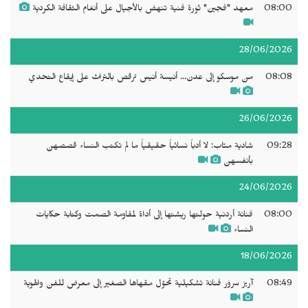
08:00
معهد "فجين" ثورة فنية تنهض بالأجيال على أنغام الثقافة الكردية
28/06/2026
08:08
من موسكو إلى عدن... أنيسة أنيس ترقص بالتراث على إيقاع التحدي
26/06/2026
09:28
شادية منّاب: لا أدباً نسائياً حقيقياً ما لم تكتب النساء قصصهن
بأنفسهن
24/06/2026
08:00
فنانة أردنية حولتها ريشتها إلى أداة لمقاومة الصمت وكتابة حكايات
النساء
18/06/2026
08:49
آريز سروَر فنانة تشكيلية تحوّل مقهاها الصغير إلى معرض للفن والهوية