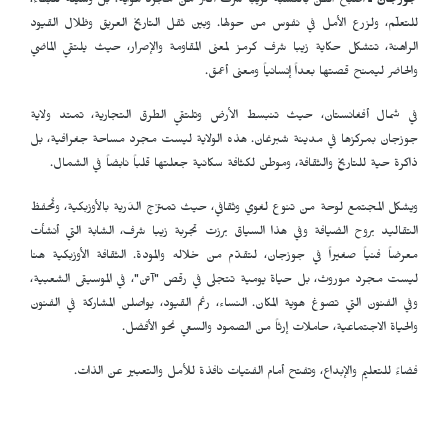
جوزجان ـ
أصبح الفن بالنسبة لزيبا شرف أكثر من مجرد هواية؛ بل وسيلة للبقاء،
للتعلّم، ولزرع الأمل في نفوس من حولها. وبين ثقل التاريخ العريق وظلال القيود
الراهنة، تتشكل حكاية زيبا شرف كرمز لمعنى المقاومة والإصرار، حيث يلتقي الماضي
والحاضر ليمنح قصتها بعداً إنسانياً ومعنى أعمق.
في شمال أفغانستان، حيث تنبسط الأرض وتلتقي الطرق التجارية، تمتد ولاية
جوزجان بمركزها في مدينة شبرغان. هذه الولاية ليست مجرد مساحة جغرافية، بل
ذاكرة حية للتاريخ والثقافة، وموطن لكثافة سكانية جعلتها قلباً نابضاً في الشمال.
ويشكل المجتمع لوحة من تنوع لغوي وثقافي، حيث تمتزج الدَرية بالأوزبكية، وتُحفظ
التقاليد بروح الضيافة وفي هذا السياق برزت تجربة زيبا شرف، الشابة التي أنشأت
معرضاً فنياً صغيراً في جوزجان، لتقدّم من خلاله والمودة. الثقافة الأوزبكية هنا
ليست مجرد موروث، بل حياة يومية تتجلى في رقص "آتن"، في الموسيقى الشعبية،
وفي الفنون التي تصوغ هوية المكان. النساء، رغم القيود، يواصلن المشاركة في الفنون
والحياة الاجتماعية، حاملات إرثاً من الصمود والسعي نحو الأفضل.
فضاءً للتعليم والإبداع، وتفتح أمام الفتيات نافذة للأمل والتعبير عن الذات.