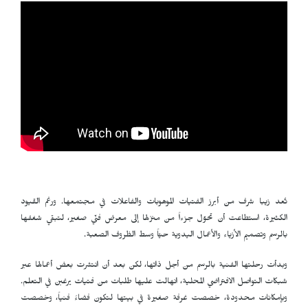
تُعد زيبا شرف من أبرز الفتيات الموهوبات والفاعلات في مجتمعها. ورغم القيود
الكثيرة، استطاعت أن تحوّل جزءاً من منزلها إلى معرض فنّي صغير، لتبقي شغفها
بالرسم وتصميم الأزياء والأعمال اليدوية حيّاً وسط الظروف الصعبة.
وبدأت رحلتها الفنية بالرسم من أجل ذاتها، لكن بعد أن انتشرت بعض أعمالها عبر
شبكات التواصل الافتراضي المحلية، انهالت عليها طلبات من فتيات يرغبن في التعلم.
وبإمكانات محدودة، خصصت غرفة صغيرة في بيتها لتكون فضاءً فنياً، وخصصت