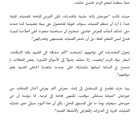
صفاً منظماً لتعليم الرسم لخمس شابات.
حيث قالت "جوزجان ولاية مليئة بالقدرات، لكن الفرص المتاحة للفتيات قليلة
جداً. لم أرد أن تنتظر الفتيات سنوات طويلة للحصول على بيئة تعليمية كما حدث
معي، لذلك أنشأت المعرض خاصتي. صحيح أن مساحتنا صغيرة، لكن أحلامنا كبيرة.
هدفي ليس التعليم فقط، بل أن تشعر الفتيات بقيمتهن وبقدراتهن".
وحول التحديات التي تواجهها، أوضحت "أكبر مشكلة هي القيود وقلة الإمكانات.
أسعار مواد الرسم ارتفعت، ولا نملك وصولاً إلى الأسواق الكبيرة. بعض العائلات لم
تسمح في البداية لبناتها بالمشاركة، لكن عندما شاهدوا أعمالهن الفنية تغيّر
موقفهم".
زيبا شرف تطمح في المستقبل إلى إنشاء معرض أكبر يعرض أعمال الفنانات من
جوزجان "فتياتنا يمتلكن مواهب، لكنهن بحاجة إلى فرصة. أنا مؤمنة أن فن
جوزجان سيُعرّف يوماً ما على المستوى المحلي، وأثق أن هذا اليوم سيأتي حين تشارك
الفتيات بحرية في الدورات والمعارض والأنشطة الفنية".