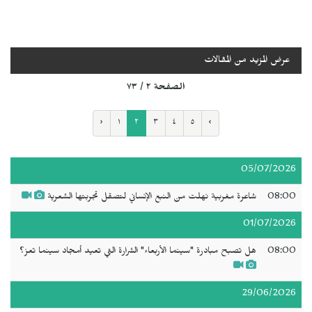
عرض المزيد من المقالات
الصفحة ٢ / ٧٣
‹
١
٢
٣
٤
٥
›
05/07/2026
08:00
شاعرة مغربية نهلت من النبع الإنساني لتصقل تجربتها الشعرية
01/07/2026
08:00
هل تصبح مبادرة "سينما الأربعاء" الشرارة التي تعيد أمجاد سينما تعز؟
29/06/2026